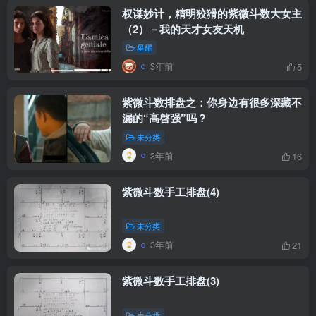
权谋妙计，精明狡猾的紫微斗数大女主
（2）－我的天才女友天机
星耀
3年前
5
紫微斗数排盘之：你身边有很多深藏不
漏的“高啓强”吗？
未分类
3年前
16
紫微斗数手工排盘(4)
未分类
3年前
21
紫微斗数手工排盘(3)
未分类