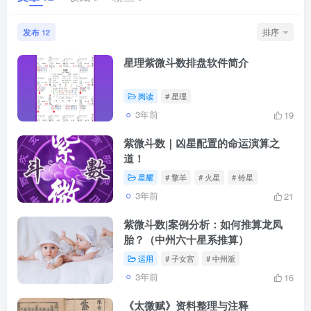
发布
排序
12
星理紫微斗数排盘软件简介
阅读
# 星理
3年前
19
紫微斗数｜凶星配置的命运演算之
道！
星耀
# 擎羊
# 火星
# 铃星
3年前
21
紫微斗数|案例分析：如何推算龙凤
胎？（中州六十星系推算）
运用
# 子女宫
# 中州派
3年前
16
《太微赋》资料整理与注释