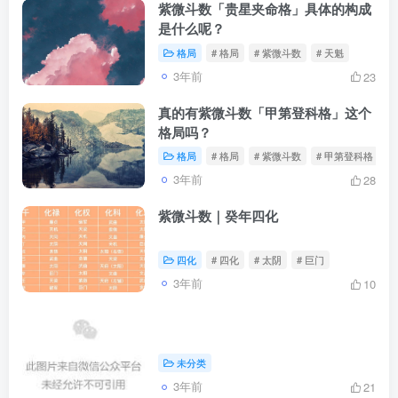
紫微斗数「贵星夹命格」具体的构成
是什么呢？
格局
# 格局
# 紫微斗数
# 天魁
3年前
23
真的有紫微斗数「甲第登科格」这个
格局吗？
格局
# 格局
# 紫微斗数
# 甲第登科格
3年前
28
紫微斗数｜癸年四化
四化
# 四化
# 太阴
# 巨门
3年前
10
未分类
3年前
21