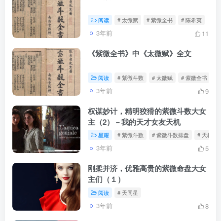
阅读
# 太微赋
# 紫微全书
# 陈希夷
3年前
11
《紫微全书》中《太微赋》全文
阅读
# 紫微斗数
# 太微赋
# 紫微全书
3年前
9
权谋妙计，精明狡猾的紫微斗数大女
主（2）－我的天才女友天机
星耀
# 紫微斗数
# 紫微斗数排盘
# 天机星
3年前
5
刚柔并济，优雅高贵的紫微命盘大女
主们（１）
阅读
# 天同星
3年前
8