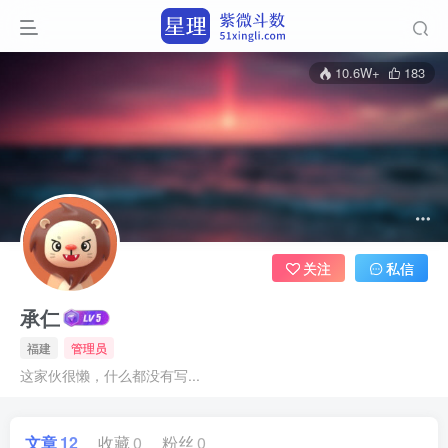
10.6W+
183
关注
私信
承仁
福建
管理员
这家伙很懒，什么都没有写...
文章
12
收藏
0
粉丝
0