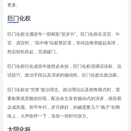
更多。
巨门化权
巨门化权当属癸年一部精彩“贺岁片”。巨门化权在丑宫、午
宫、戌宫时，“高中锋”站桩禁区里，等待边锋突破起高球，
然后轻松跃起，完成破门。
巨门化权衍化成癸年致胜必杀技，巨门化权强调话语权、说
话技巧、政治手段以及演讲的煽动性。巨门化权出政治家。
巨门化权在“兜售”政治理念、政治理论以及销售模式时，需
要歇斯底里般的狂吼，配合命主富有煽动式的演讲，很容易
达成所愿。和平年代，岁月静好，的确需要几个“疯子”在网
络上，大声疾呼一下，添加一些时代张力。
太阴化科