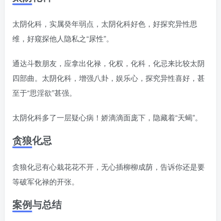
太阴化科，实属癸年弱点，太阴化科好色，好探究异性思
维，好窥探他人隐私之“尿性”。
通达斗数朋友，应拿出化禄，化权，化科，化忌来比较太阴
四部曲。太阴化科，增强八卦，娱乐心，探究异性喜好，甚
至于“思淫欲”甚强。
太阴化科多了一层疑心病！娇滴滴面庞下，隐藏着“天蝎”。
贪狼化忌
贪狼化忌有心栽花花不开，无心插柳柳成荫，告诉你还是要
等破军化禄的开张。
案例与总结