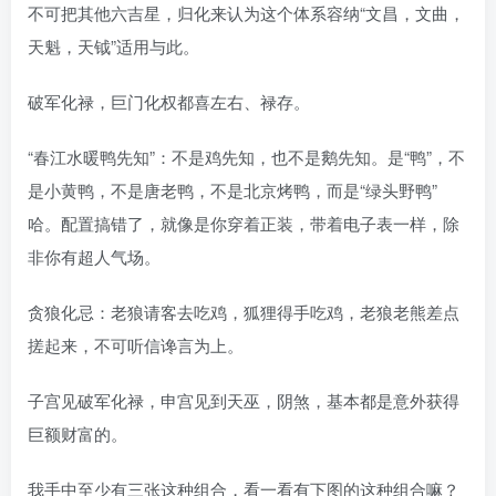
不可把其他六吉星，归化来认为这个体系容纳“文昌，文曲，
天魁，天钺”适用与此。
破军化禄，巨门化权都喜左右、禄存。
“春江水暖鸭先知”：不是鸡先知，也不是鹅先知。是“鸭”，不
是小黄鸭，不是唐老鸭，不是北京烤鸭，而是“绿头野鸭”
哈。配置搞错了，就像是你穿着正装，带着电子表一样，除
非你有超人气场。
贪狼化忌：老狼请客去吃鸡，狐狸得手吃鸡，老狼老熊差点
搓起来，不可听信谗言为上。
子宫见破军化禄，申宫见到天巫，阴煞，基本都是意外获得
巨额财富的。
我手中至少有三张这种组合，看一看有下图的这种组合嘛？