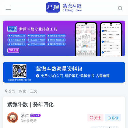
首页
四化
正文
紫微斗数｜癸年四化
承仁
关注
私信
3年前更新