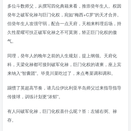
多位斗数师父，从撰写四化典籍来看，推崇癸年生人。权因
癸年之破军化禄与巨门化权，宛如“梅西+C罗”的天才合并。
但癸年生人攻强守弱，配合一点天府，天相来料理后场，持
久性星曜可扶正破军化禄之不可莫测，矫正巨门化权的傲
气。
同理，癸年人的晚年之前的人生规划，提上纲领。天府化
科，天梁化禄都可接到破军化禄，巨门化权的请柬，座上宾
来纳入“智囊团”。毕竟川菜吃过了，来点粤菜调和调和。
踢惯了英超高节奏，请几位伊比利亚半岛师父过来指导指导
传接球，训练计划更“浓郁”。
有人问破军化禄，巨门化权喜什么呢？答：左辅右弼、禄
存。