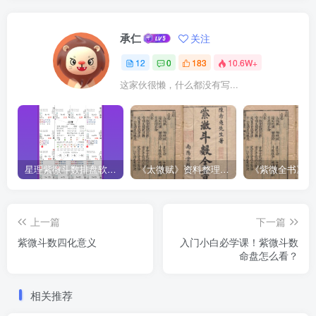
承仁
关注
12
0
183
10.6W+
这家伙很懒，什么都没有写...
星理紫微斗数排盘软件简介
《太微赋》资料整理与注释
上一篇
下一篇
紫微斗数四化意义
入门小白必学课！紫微斗数
命盘怎么看？
相关推荐