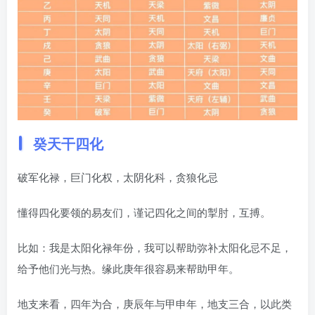
癸天干四化
破军化禄，巨门化权，太阴化科，贪狼化忌
懂得四化要领的易友们，谨记四化之间的掣肘，互搏。
比如：我是太阳化禄年份，我可以帮助弥补太阳化忌不足，
给予他们光与热。缘此庚年很容易来帮助甲年。
地支来看，四年为合，庚辰年与甲申年，地支三合，以此类