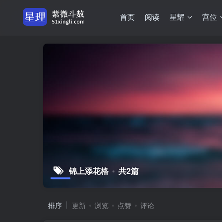
首页
阅读
星耀
宫位
锦上添花格
共2篇
排序
更新
浏览
点赞
评论