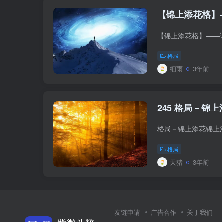
【锦上添花格】
格局
细雨
3年前
245 格局－锦
格局
天猪
3年前
友链申请
广告合作
关于我们