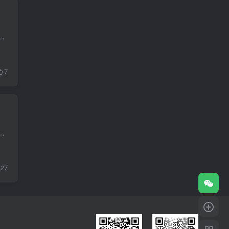
如子限不吉而丑限佳，正好脱子限入丑限，得三方吉拱，禄权相逢，乃财利骤发
7
。大限不吉，但流年走不到凶险处。《参考数据源》惠羽企业林凤珠老师讲义紫微阶梯劝
27