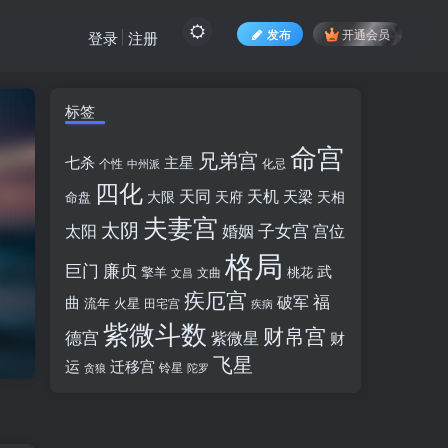
发布
开通会员
登录
注册
标签
命宫
兄弟宫
七杀
主星
个性
中州派
化忌
四化
天同
天机
天梁
大限
天府
天相
命盘
夫妻宫
太阴
婚姻
子女宫
宫位
太阳
格局
廉贞
巨门
武
擎羊
桃花
文昌
文曲
疾厄宫
福
破军
曲
流年
火星
田宅宫
疾病
紫微斗数
财帛宫
德宫
紫微星
财
飞星
运
迁移宫
铃星
贪狼
陀罗