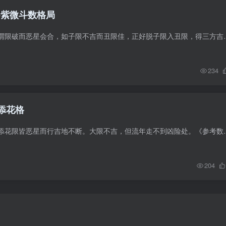
-紫微斗数格局
【锦上添花格】——谓限破而恶星会合，
234
上添花格
格局－锦上添花锦上添花限皆恶星而行吉地不断
204