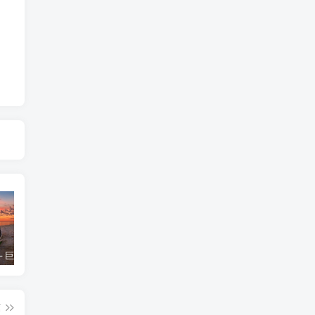
局－巨火擎羊格
紫微斗数命宫七杀
紫微斗数：从迁移宫看外出旅行的机缘
篇