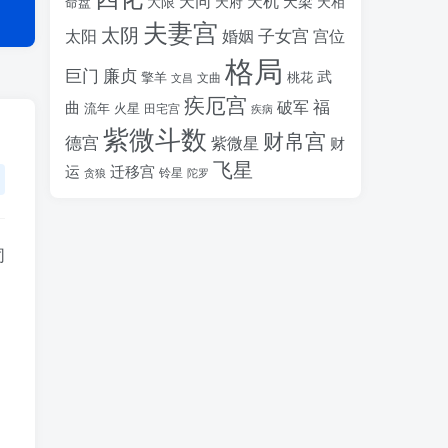
天同
天机
天梁
大限
天府
天相
命盘
夫妻宫
太阴
婚姻
子女宫
宫位
太阳
格局
廉贞
巨门
武
擎羊
桃花
文昌
文曲
疾厄宫
福
破军
曲
流年
火星
田宅宫
疾病
紫微斗数
财帛宫
德宫
紫微星
财
飞星
运
迁移宫
铃星
贪狼
陀罗
同