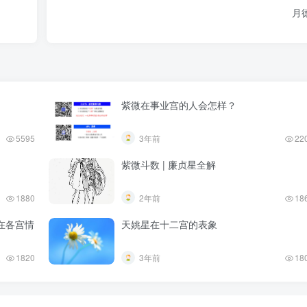
月
紫微在事业宫的人会怎样？
5595
3年前
22
紫微斗数 | 廉贞星全解
1880
2年前
18
在各宫情
天姚星在十二宫的表象
1820
3年前
18