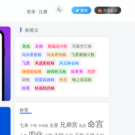
发布
开通会员
登录
注册
标签云
标签云
龙池
龙德
魁钺凶冲格
马落空亡格
龙池
龙德
魁钺凶冲格
马落空亡格
马头带箭格
马头带剑格
飞星紫微斗数
马头带箭格
马头带剑格
飞星紫微斗数
飞星
风流彩杖格
风云际会格
飞星
风流彩杖格
风云际会格
雄宿朝垣格
雄宿乾元格
陈希夷
陀罗
雄宿朝垣格
雄宿乾元格
陈希夷
陀罗
阴煞
阳梁昌禄格
长生
锦上添花格
阴煞
阳梁昌禄格
长生
锦上添花格
铃星
铃昌陀武格
铃星
铃昌陀武格
标签
命宫
兄弟宫
七杀
主星
个性
中州派
化忌
四化