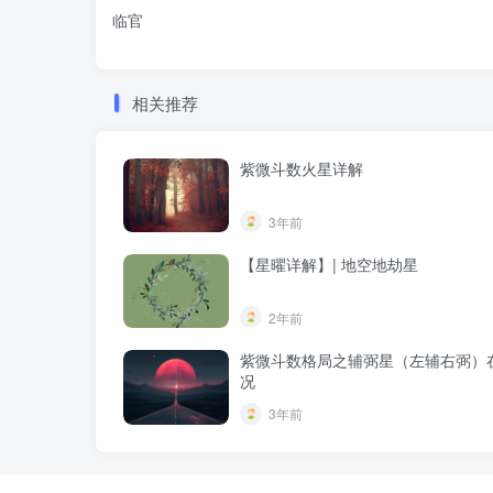
临官
相关推荐
紫微斗数火星详解
3年前
【星曜详解】| 地空地劫星
2年前
紫微斗数格局之辅弼星（左辅右弼）
况
3年前