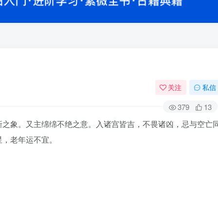
关注
私信
379
13
新之象。又主绵绵不绝之意。入诸宫皆吉，不畏诸凶，忌与空亡
星，老年运不宜。