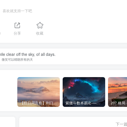
喜欢就支持一下吧
3
分享
收藏
e clear off the sky, of all days.
微笑可以晴朗所有的天
【巨日同宫格】利口才-紫微斗数格局
紫微斗数本易论──续谈夫妻宫自化
207 格
下一