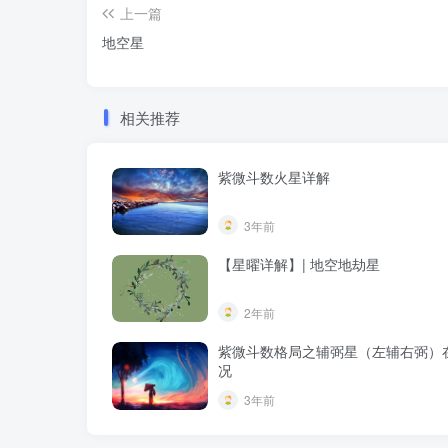
上一篇
地空星
相关推荐
紫微斗数火星详解
3年前
【星曜详解】| 地空地劫星
2年前
紫微斗数格局之辅弼星（左辅右弼）
况
3年前