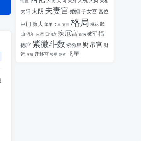
天同
天机
天梁
大限
天府
天相
命盘
夫妻宫
太阴
婚姻
子女宫
宫位
太阳
格局
廉贞
巨门
武
擎羊
桃花
文昌
文曲
疾厄宫
福
破军
曲
流年
火星
田宅宫
疾病
紫微斗数
财帛宫
德宫
紫微星
财
飞星
运
迁移宫
铃星
贪狼
陀罗
是
，
，