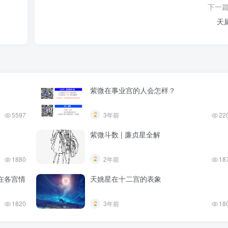
下一
天
紫微在事业宫的人会怎样？
5597
3年前
22
紫微斗数 | 廉贞星全解
1880
2年前
18
在各宫情
天姚星在十二宫的表象
1820
3年前
18