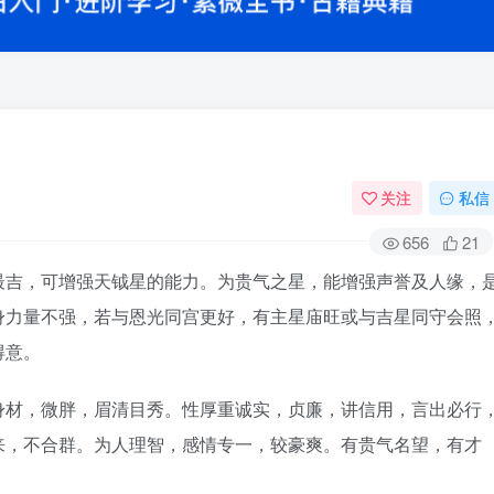
关注
私信
656
21
最吉，可增强天钺星的能力。为贵气之星，能增强声誉及人缘，
身力量不强，若与恩光同宫更好，有主星庙旺或与吉星同守会照
得意。
材，微胖，眉清目秀。性厚重诚实，贞廉，讲信用，言出必行
来，不合群。为人理智，感情专一，较豪爽。有贵气名望，有才