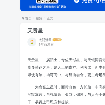
首页
星耀
正文
天贵星
太阴清星
3年前发布
天贵星－－属阳土，专佐天钺星，与天钺同宫
贵显荣达之星，是天上的贵神。利考试，但本
即使有煞，均可高中。与昌曲会合，更主考场
为命宫主星时，面黄白色，方长脸，中高身
沉默寡言，自视清高，孤僻，偏激，与人合不
干，易得上司恩宠和提拔。