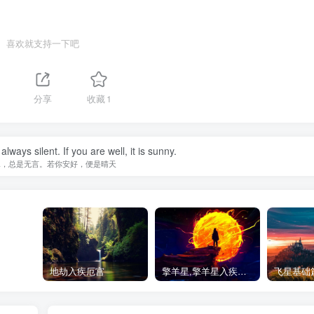
喜欢就支持一下吧
1
分享
收藏
1
lways silent. If you are well, it is sunny.
水，总是无言。若你安好，便是晴天
地劫入疾厄宫
擎羊星,擎羊星入疾厄宫