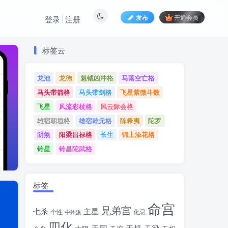
发布
开通会员
登录
注册
标签云
标签云
龙池
龙德
魁钺凶冲格
马落空亡格
龙池
龙德
魁钺凶冲格
马落空亡格
马头带箭格
马头带剑格
飞星紫微斗数
马头带箭格
马头带剑格
飞星紫微斗数
飞星
风流彩杖格
风云际会格
飞星
风流彩杖格
风云际会格
雄宿朝垣格
雄宿乾元格
陈希夷
陀罗
雄宿朝垣格
雄宿乾元格
陈希夷
陀罗
阴煞
阳梁昌禄格
长生
锦上添花格
阴煞
阳梁昌禄格
长生
锦上添花格
铃星
铃昌陀武格
铃星
铃昌陀武格
标签
命宫
兄弟宫
七杀
主星
个性
中州派
化忌
四化