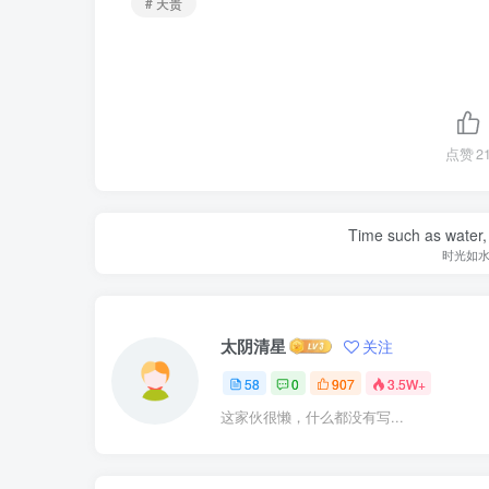
# 天贵
点赞
2
Time such as water, a
时光如
太阴清星
关注
58
0
907
3.5W+
这家伙很懒，什么都没有写...