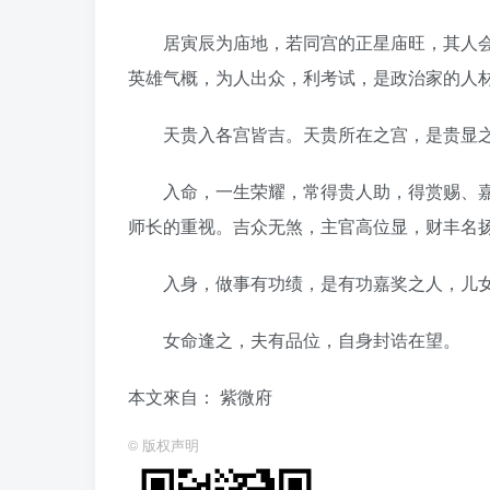
居寅辰为庙地，若同宫的正星庙旺，其人会
英雄气概，为人出众，利考试，是政治家的人
天贵入各宫皆吉。天贵所在之宫，是贵显之
入命，一生荣耀，常得贵人助，得赏赐、嘉
师长的重视。吉众无煞，主官高位显，财丰名
入身，做事有功绩，是有功嘉奖之人，儿女
女命逢之，夫有品位，自身封诰在望。
本文來自： 紫微府
©
版权声明