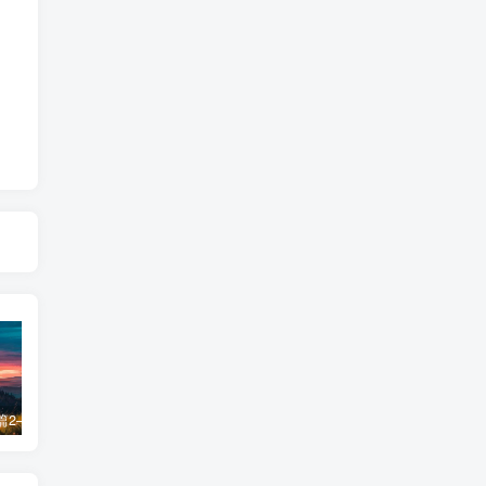
飞星基础篇2——禄转忌，忌转忌
天空地劫入夫妻宫
紫微斗数—四化飞星入门