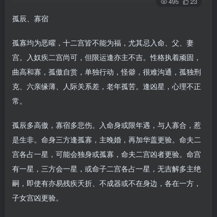
495
23
孤辰、寡宿
孤寡均为恶曜，十二宫皆不能为福，尤其忌入命、父、妻
宫。入奴疾二宫尚可，但限运逢亦主不吉。性格执着顽固，
曲高和寡，孤傲自赏，单独行动，怪僻，很难沟通，孤独刑
克、六亲缘薄、人际关系差，老年孤苦。逢凶星，心理不正
常。
孤辰多高傲，寡宿多悲伤。入命身或限年遇，与人寡合，惹
是生非。命身三方逢孤寡，主晚婚，再加华盖更验。命夫二
宫各占一星，可能会独身或孤寡，命夫二宫凶者更验。命宫
有一星，三方会一星，或命子二宫各占一星，无吉解多主绝
嗣，即使有亦易残疾夭折、不成器或不在身边，各在一方，
子女宫凶更验。