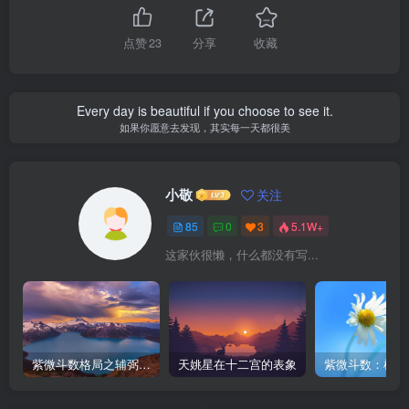
点赞
23
分享
收藏
Every day is beautiful if you choose to see it.
如果你愿意去发现，其实每一天都很美
小敬
关注
85
0
3
5.1W+
这家伙很懒，什么都没有写...
紫微斗数格局之辅弼星（左辅右弼）在各宫情况
天姚星在十二宫的表象
紫微斗数：机月