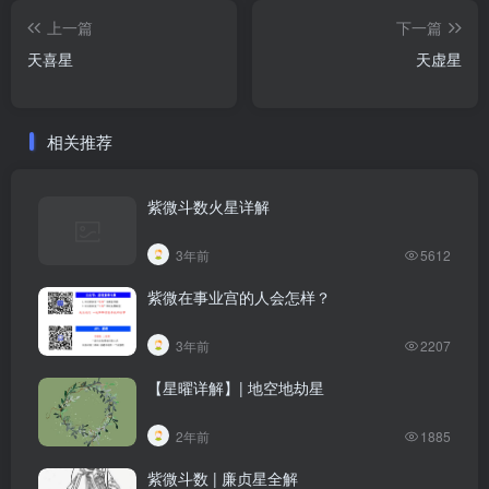
上一篇
下一篇
天喜星
天虚星
相关推荐
紫微斗数火星详解
3年前
5612
紫微在事业宫的人会怎样？
3年前
2207
【星曜详解】| 地空地劫星
2年前
1885
紫微斗数 | 廉贞星全解