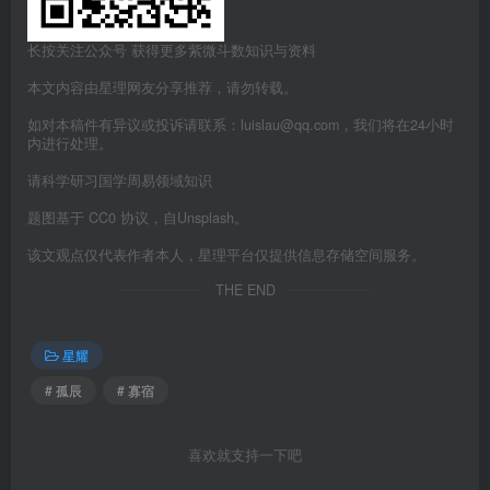
长按关注公众号 获得更多紫微斗数知识与资料
本文内容由星理网友分享推荐，请勿转载。
如对本稿件有异议或投诉请联系：luislau@qq.com，我们将在24小时
内进行处理。
请科学研习国学周易领域知识
题图基于 CC0 协议，自Unsplash。
该文观点仅代表作者本人，星理平台仅提供信息存储空间服务。
THE END
星耀
# 孤辰
# 寡宿
喜欢就支持一下吧