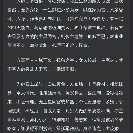
入命，不合群，有独身运，独立生存的能力很强，喜欢
自然，爱养宠物，一生以在外游为乐，以在家为苦，六亲缘
薄。入身，作事喜独来独往，能独立完成工作任务，有一定
的组织能力。与诸恶同值则更凶。独守命宫主孤独。若有六
吉星及有力的的主星同宫，则仅主精神上孤寂而已，对事业
影响不大。加煞破相，心理不正常，怪僻。
☆寡宿－－属丁火，孤独之星，女人较忌，主克夫，尤
不喜入命身及夫妻宫，主婚姻不顺。
为命宫主星时，面红黄色，方圆脸，中等身材，相貌怪
异，令人讨厌。性孤独清高，沉默寡言，喜江湖，爱独往独
来，不近情理。无正星同宫或加煞，个性更显着，多疑，心
理变态，神经质，自以为是，对别人做的事总是不满。亦主
自私自利，势利小人，很难相处；善思索，但常是被动的战
略家，智谋得不到赏识，常孤军作战。身命逢之，主晚婚，