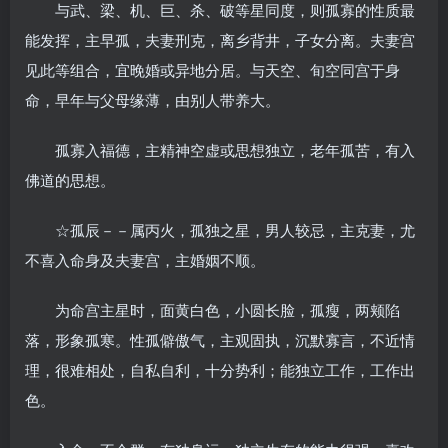
与武、梁、机、巨、杀、破等星同度，则孤寡的性质最
能发挥，主早孤，夫妻刑克，离乡背井，子女分离。夫妻宫
见此等组合，宜晚婚或异地分居。与天空、旬空同宫于身
命，早年与父母缘薄，由别人带养大。
孤寡入福德，主精神空虚或思想独立，老年孤苦，有入
佛道的思想。
☆孤辰－－属丙火，孤独之星，男人较忌，主克妻，尤
不喜入命身及夫妻宫，主婚姻不顺。
为命宫主星时，面黄白色，小圆长脸，孤瘦，两颊陷
落，形象孤寒。性孤僻傲气，主观固执，沉默寡言，不近情
理，很难相处，自私自利，十分势利；能独立工作，工作出
色。