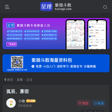
首页
星耀
正文
孤辰、寡宿
小敬
关注
私信
3年前发布