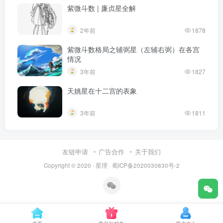
紫微斗数 | 廉贞星全解
2年前
1878
紫微斗数格局之辅弼星（左辅右弼）在各宫
情况
3年前
1827
天姚星在十二宫的表象
3年前
1811
友链申请
广告合作
关于我们
Copyright © 2020 ·
星理
·
蜀ICP备2020030830号-2