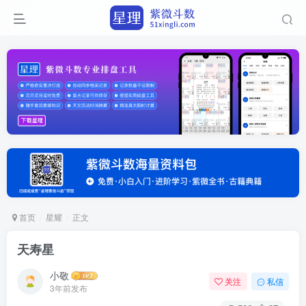
首页
星耀
正文
天寿星
小敬
关注
私信
3年前发布