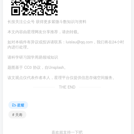
长按关注公众号 获得更多紫微斗数知识与资料
本文内容由星理网友分享推荐，请勿转载。
如对本稿件有异议或投诉请联系：luislau@qq.com，我们将在24小时
内进行处理。
请科学研习国学周易领域知识
题图基于 CC0 协议，自Unsplash。
该文观点仅代表作者本人，星理平台仅提供信息存储空间服务。
THE END
星耀
# 天寿
喜欢就支持一下吧