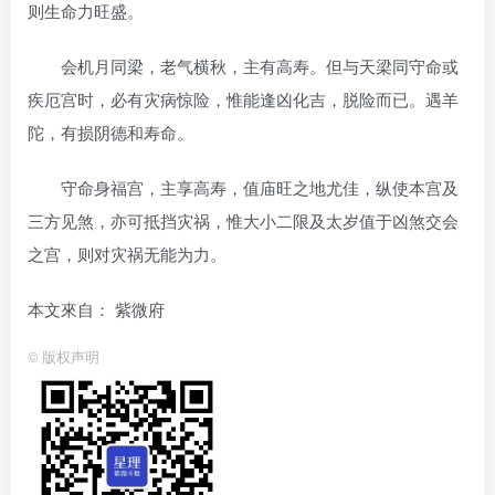
则生命力旺盛。
会机月同梁，老气横秋，主有高寿。但与天梁同守命或
疾厄宫时，必有灾病惊险，惟能逢凶化吉，脱险而已。遇羊
陀，有损阴德和寿命。
守命身福宫，主享高寿，值庙旺之地尤佳，纵使本宫及
三方见煞，亦可抵挡灾祸，惟大小二限及太岁值于凶煞交会
之宫，则对灾祸无能为力。
本文來自： 紫微府
©
版权声明