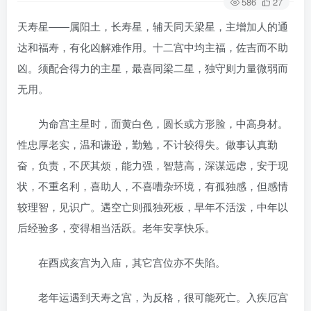
586
27
天寿星――属阳土，长寿星，辅天同天梁星，主增加人的通
达和福寿，有化凶解难作用。十二宫中均主福，佐吉而不助
凶。须配合得力的主星，最喜同梁二星，独守则力量微弱而
无用。
为命宫主星时，面黄白色，圆长或方形脸，中高身材。
性忠厚老实，温和谦逊，勤勉，不计较得失。做事认真勤
奋，负责，不厌其烦，能力强，智慧高，深谋远虑，安于现
状，不重名利，喜助人，不喜嘈杂环境，有孤独感，但感情
较理智，见识广。遇空亡则孤独死板，早年不活泼，中年以
后经验多，变得相当活跃。老年安享快乐。
在酉戍亥宫为入庙，其它宫位亦不失陷。
老年运遇到天寿之宫，为反格，很可能死亡。入疾厄宫