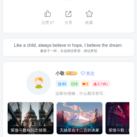
点赞
27
分享
收藏
Like a child, always believe in hope, I believe the dream.
像孩子一样，永远相信希望，相信梦想
小敬
关注
85
0
3
5.1W+
这家伙很懒，什么都没有写...
紫微斗数格局之辅弼星（左辅右弼）在各宫情况
天姚星在十二宫的表象
紫微斗数：机月