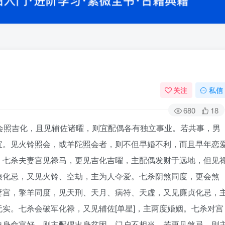
关注
私信
680
18
会照吉化，且见辅佐诸曜，则宜配偶各有独立事业。若共事，男
宜。见火铃照会，或羊陀照会者，则不但早婚不利，而且早年恋
。七杀夫妻宫见禄马，更见吉化吉曜，主配偶发财于远地，但见
狼化忌，又见火铃、空劫，主为人夺爱。七杀阴煞同度，更会煞
妻宫，擎羊同度，见天刑、天月、病符、天虚，又见廉贞化忌，
实。七杀会破军化禄，又见辅佐[单星]，主两度婚姻。七杀对宫
自身命宫好，则主配偶出身贫困，门户不相当。若更见煞忌，则