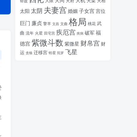
天同
天机
天梁
大限
天府
天相
命盘
夫妻宫
太阴
婚姻
子女宫
宫位
太阳
格局
廉贞
巨门
武
擎羊
桃花
文昌
文曲
疾厄宫
福
破军
曲
流年
火星
田宅宫
疾病
紫微斗数
财帛宫
德宫
紫微星
财
飞星
运
迁移宫
铃星
贪狼
陀罗
爱
禄
主
主