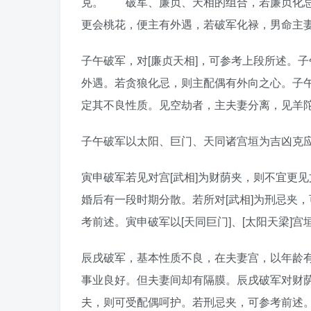
克。 破军、廉贞、天相的组合，若廉贞化忌
更会桃花，便主有外遇，若破军化禄，男命主
子午破军，对[廉贞天相]，可参考上段所述。
外遇。若贪狼化忌，则主配偶有外向之心。子午
定其不良性质。见空劫者，主夫妻分离，见羊
子午破军以太阳、巨门、天同诸宫垣为吉凶克
寅申破军若见对宫[武相]为财荫夹，则不宜更
婚后有一段时期分散。若所对[武相]为刑忌夹
考前述。寅申破军以[天同巨门]、[太阳天梁]
辰戌破军，基本性质不良，在夫妻宫，以年龄有
事业良好。但夫妻间却有隔膜。辰戌破军对财荫
夫，则可受配偶呵护。若刑忌夹，可参考前述