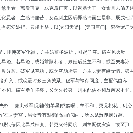
。煞重者，离后再克，或克后再离，以迟婚为宜，女命且以偏房
又化忌者，主感情痛苦，女命则主因玩弄感情而生是非。辰戌七
有恋爱波折。辰戌七杀，以[太阳天梁]、[天同巨门]、紫微诸垣
曜，即使破军化禄，亦主婚前多波折，引起争夺。破军见火铃，
宜早婚。若早婚，或婚前顺利者，则婚后反主不和，或至夫妻冰
一度分离。破军见空劫，或为空劫所夹，亦主夫妻有缘无情。破
三者介入，或恋爱时多三角关系。破军与禄存同度，主配偶自私。
庭不和。破军受羊陀夹，又为火铃夹，则主配偶不和及亲家不和
夫权，[廉贞破军]见辅佐[单星]或煞曜，主不和，更见桃花，则必
凡破军在夫妻宫，男女皆有驾御配偶的倾向，所以见煞即易分离。
在现代每因此弄成婚变。若更火铃同度，则主配偶灾病，或至刑