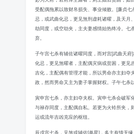
受配偶拖累以致财帛损失、事业倾败。[廉贞七
忌，或武曲化忌，更见煞刑虚耗诸曜，及天月
劫同度，或空劫夹，主夫妻感情始热终冷。七
弃。
子午宫七杀有辅佐诸曜同度，而对宫[武曲天府
化忌，更见煞曜者，主配偶灾病或贫困，更见
吉化，主配偶有管理才能，所以男命亦主妇夺
政，然而男命又主为妻子掌握财权。子午七杀以
寅申宫七杀，亦主妇夺夫权。寅申七杀会破军化
与禄存同度，主配偶自私。若更为火铃所夹，
运或流年吉凶克应的枢纽。
辰戌宫七杀，见煞或辅佐[单星]，多主有情无