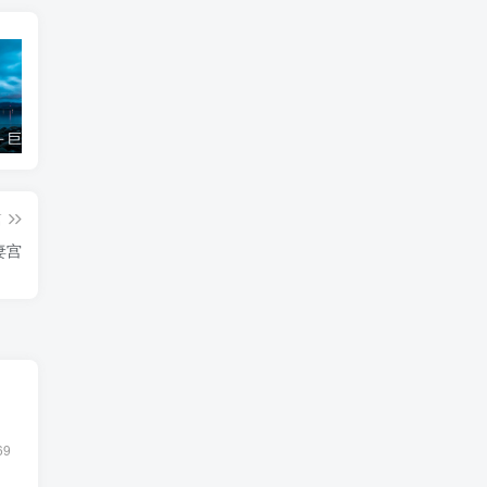
局－巨火擎羊格
紫微斗数命宫七杀
紫微斗数：从迁移宫看外出旅行的机缘
天
篇
妻宫
69