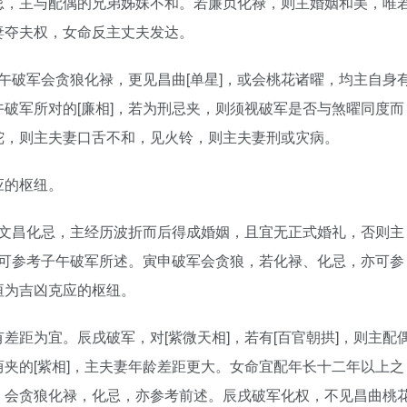
，主与配偶的兄弟姊妹不和。若廉贞化禄，则主婚姻和美，唯
妻夺夫权，女命反主丈夫发达。
子午破军会贪狼化禄，更见昌曲[单星]，或会桃花诸曜，均主自身
破军所对的[廉相]，若为刑忌夹，则须视破军是否与煞曜同度而
陀，则主夫妻口舌不和，见火铃，则主夫妻刑或灾病。
应的枢纽。
见文昌化忌，主经历波折而后得成婚姻，且宜无正式婚礼，否则主
，可参考子午破军所述。寅申破军会贪狼，若化禄、化忌，亦可参
宫垣为吉凶克应的枢纽。
差距为宜。辰戌破军，对[紫微天相]，若有[百官朝拱]，则主配
夹的[紫相]，主夫妻年龄差距更大。女命宜配年长十二年以上之
。会贪狼化禄，化忌，亦参考前述。辰戌破军化权，不见昌曲桃