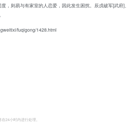
度，则易与有家室的人恋爱，因此发生困扰。辰戌破军[武府]、
。
itixi/fuqigong/1428.html
们将在24小时内进行处理。