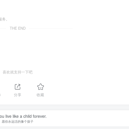
服务。
THE END
喜欢就支持一下吧
8
分享
收藏
u live like a child forever.
愿你永远活的像个孩子