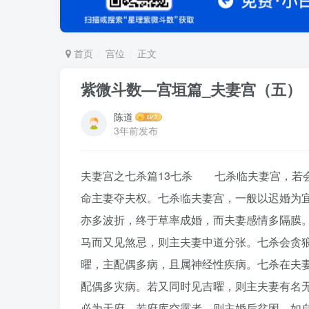
首页
宫位
正文
紫微斗数—宫垣篇_夫妻宫（五）
陈道
3年前发布
夫妻宫之七杀篇13七杀 七杀临夫妻宫，若
命主妻夺夫权。七杀临夫妻宫，一般以迟婚为
亦多波折，终于草率成婚，而夫妻感情多隔膜
马而又见煞忌，则主夫妻中道分张。七杀会贪
曜，主配偶多病，且属神经性疾病。七杀在夫
配偶多灾病。若又同时见吉曜，则主夫妻有名无
必为天府，若府库空露者，则主婚后贫困，如