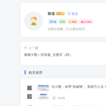
陈道
关注
58
0
982
3.2W+
这家伙很懒，什么都没有写...
上一篇
紫微斗数—宫垣篇_夫妻宫（四）
相关推荐
论斗数：命带“杀破狼”，英雄万人当
3年前