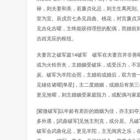
禄，则夫妻和美，若廉贞化忌，则主生离死别
室为宜。辰戌宫七杀见昌曲、桃花，对宫廉贞
见吉化吉曜，主终能获得理想的配偶，而婚前则
吉凶克应的枢纽。
夫妻宫之破军篇14破军 破军在夫妻宫并非善
或为火铃所夹，主婚姻受破坏，或受压力，不
炭。破军为羊陀会照，主婚前或婚后，双方曾
见辅佐诸曜[单星]，主二度婚姻，或婚后有第
更见煞曜，则主婚姻受家庭阻力，或配偶与家
[紫微破军]以年龄有差距的婚姻为佳，亦主妇夺
多外遇，[武曲破军]见煞主刑克，或分居。
破军会武曲化忌，更见羊陀，主无闺房之乐，