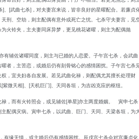
杀]、[武曲七杀]，对夫妻宫来说，皆非良好的星曜配合。若廉贞
、天刑、空劫，则主配偶有意外或死亡之忧。七杀守夫妻宫，见
杀为火铃夹，主夫妻同床异梦，更见桃花诸曜，则主为配偶抛
]亦有辅佐诸曜同度，则主与已婚的人恋爱。子午宫七杀，会武曲
吉曜者，主苦恋，或婚后仍有刻骨铭心的感情困扰。子午宫七杀
夫权，宜夫妇各自发展。若见武曲化禄，则配偶尤其擅长处理财
[紫微天相]、[天机巨门]、天同各垣，为吉凶克应的枢纽。
禄，而有火铃照会，或见辅佐[单星]亦主两度婚姻。 寅申七杀
则主配偶灾病。寅申七杀，以武曲、巨门、天同、天梁各垣，为
缘，有缘无情，或主婚后仍有感情困扰。辰戌宫七杀会对宫廉贞化