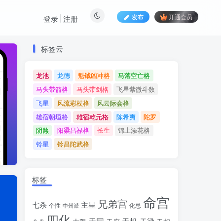
发布
开通会员
登录
注册
标签云
标签云
龙池
龙德
魁钺凶冲格
马落空亡格
龙池
龙德
魁钺凶冲格
马落空亡格
马头带箭格
马头带剑格
飞星紫微斗数
马头带箭格
马头带剑格
飞星紫微斗数
飞星
风流彩杖格
风云际会格
飞星
风流彩杖格
风云际会格
雄宿朝垣格
雄宿乾元格
陈希夷
陀罗
雄宿朝垣格
雄宿乾元格
陈希夷
陀罗
阴煞
阳梁昌禄格
长生
锦上添花格
阴煞
阳梁昌禄格
长生
锦上添花格
铃星
铃昌陀武格
铃星
铃昌陀武格
标签
命宫
兄弟宫
七杀
主星
个性
中州派
化忌
四化