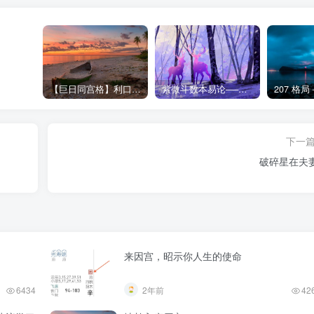
【巨日同宫格】利口才-紫微斗数格局
紫微斗数本易论──续谈夫妻宫自化
207 格
下一
破碎星在夫
！
来因宫，昭示你人生的使命
6434
2年前
42