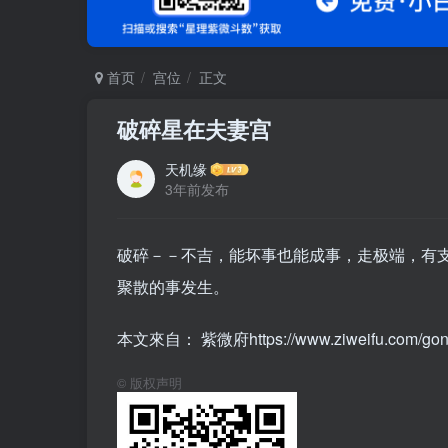
首页
宫位
正文
破碎星在夫妻宫
天机缘
3年前发布
破碎－－不吉，能坏事也能成事，走极端，有
聚散的事发生。
本文來自： 紫微府https://www.ziweifu.com/gongwe
©
版权声明