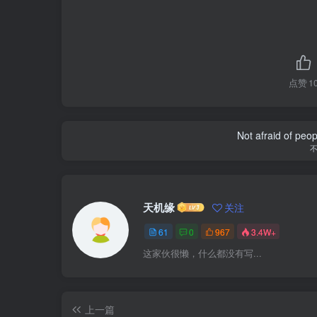
点赞
1
Not afraid of peop
天机缘
关注
61
0
967
3.4W+
这家伙很懒，什么都没有写...
上一篇