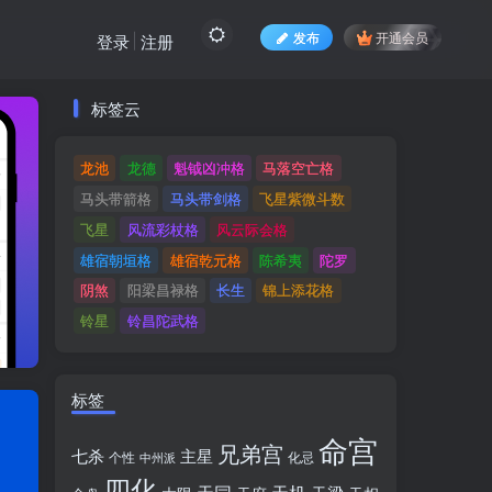
发布
开通会员
登录
注册
标签云
标签云
龙池
龙德
魁钺凶冲格
马落空亡格
龙池
龙德
魁钺凶冲格
马落空亡格
马头带箭格
马头带剑格
飞星紫微斗数
马头带箭格
马头带剑格
飞星紫微斗数
飞星
风流彩杖格
风云际会格
飞星
风流彩杖格
风云际会格
雄宿朝垣格
雄宿乾元格
陈希夷
陀罗
雄宿朝垣格
雄宿乾元格
陈希夷
陀罗
阴煞
阳梁昌禄格
长生
锦上添花格
阴煞
阳梁昌禄格
长生
锦上添花格
铃星
铃昌陀武格
铃星
铃昌陀武格
标签
命宫
兄弟宫
七杀
主星
个性
中州派
化忌
四化