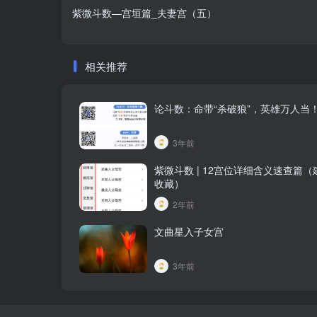
紫微斗数—宫垣篇_夫妻宫（五）
相关推荐
论斗数：命带“杀破狼”，英雄万人当
3年前
紫微斗数 | 12宫位详细含义速查篇
收藏）
2年前
文曲星入子女宫
3年前