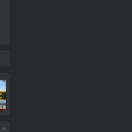
蜚廉有破碎
【刑囚夹印格】极其不祥 -紫微斗数格局
【日月同宫格】丑未宫日月坐命-智慧超人-紫微斗数格局
14
篇