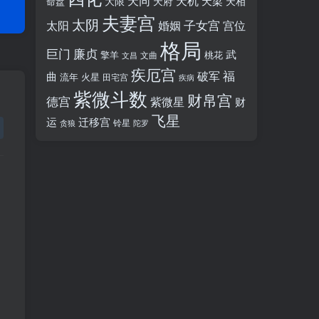
天同
天机
天梁
大限
天府
天相
命盘
夫妻宫
太阴
婚姻
子女宫
宫位
太阳
格局
廉贞
巨门
武
擎羊
桃花
文昌
文曲
疾厄宫
福
破军
曲
流年
火星
田宅宫
疾病
紫微斗数
财帛宫
德宫
紫微星
财
飞星
运
迁移宫
铃星
贪狼
陀罗
、