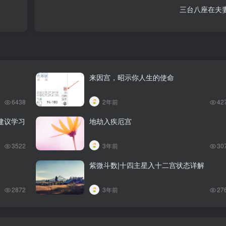
三台八座在夫
！
来因宫，昭示你人生的使命
6438
2年前
42
（建议学习
地劫入疾厄宫
3522
3年前
30
紫微斗数|十四主星入十二宫状态详解
2872
3年前
27