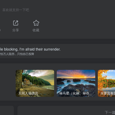
喜欢就支持一下吧
0
分享
收藏
le blocking, I'm afraid their surrender.
不怕万人阻挡，只怕自己投降
天同入福德宫
禄马星（化禄、禄存、天马）在各宫情况-紫微斗数格局
夫妻宫有
下一