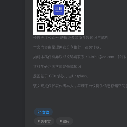
长按关注公众号 获得更多紫微斗数知识与资料
本文内容由星理网友分享推荐，请勿转载。
如对本稿件有异议或投诉请联系：luislau@qq.com，我
请科学研习国学周易领域知识
题图基于 CC0 协议，自Unsplash。
该文观点仅代表作者本人，星理平台仅提供信息存储空间
宫位
# 夫妻宫
# 破碎