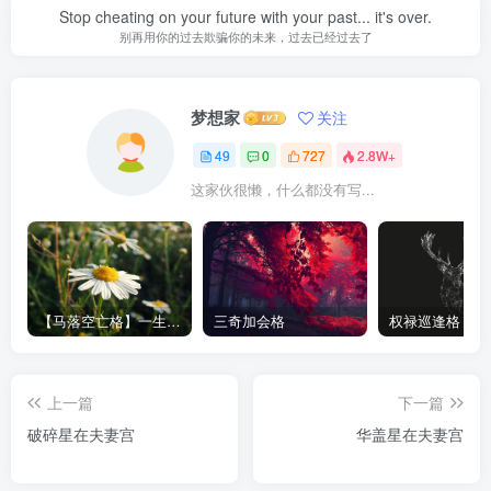
Stop cheating on your future with your past... it's over.
别再用你的过去欺骗你的未来，过去已经过去了
梦想家
关注
49
0
727
2.8W+
这家伙很懒，什么都没有写...
【马落空亡格】一生多变 -紫微斗数格局
三奇加会格
权禄巡逢格
上一篇
下一篇
破碎星在夫妻宫
华盖星在夫妻宫