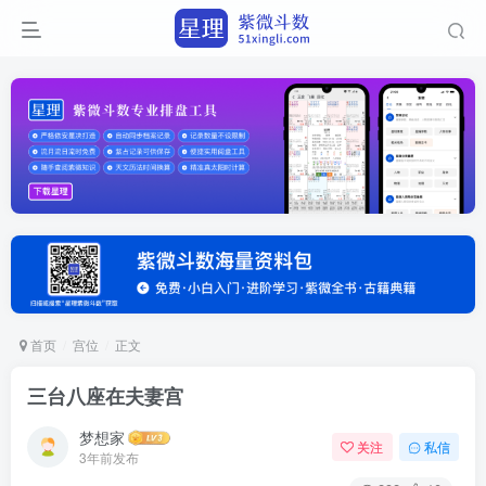
首页
宫位
正文
三台八座在夫妻宫
梦想家
关注
私信
3年前发布