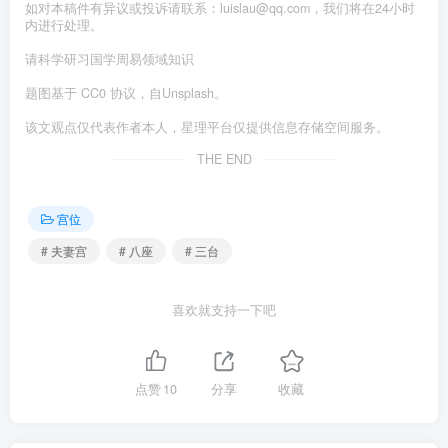
如对本稿件有异议或投诉请联系：luislau@qq.com，我们将在24小时
内进行处理。
请科学研习国学周易领域知识
题图基于 CC0 协议，自Unsplash。
该文观点仅代表作者本人，星理平台仅提供信息存储空间服务。
THE END
宫位
# 夫妻宫
# 八座
# 三台
喜欢就支持一下吧
点赞
10
分享
收藏