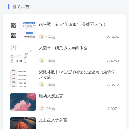
相关推荐
论斗数：命带“杀破狼”，英雄万人当！
3年前
6424
来因宫，昭示你人生的使命
2年前
4259
紫微斗数 | 12宫位详细含义速查篇（建议学
习收藏）
2年前
3512
地劫入疾厄宫
3年前
3071
文曲星入子女宫