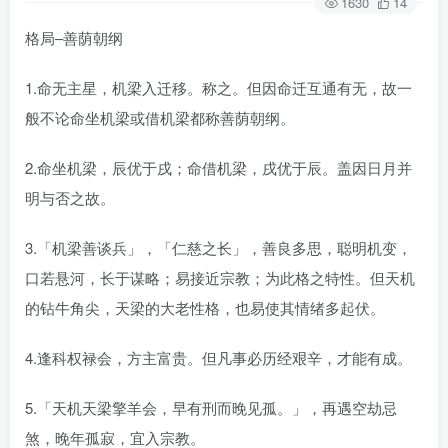
1630
14
格局–善荫朝纲
1.命无主星，机梁入迁移。称之。但因命迁互通有无，故一
般不论命坐机梁或借机梁都称善荫朝纲。
2.命坐机梁，辰优于戌；命借机梁，戌优于辰。盖因日月并
明与否之故。
3.「机梁善谈兵」，「仁慈之长」，善良多思，聪明机变，
口若悬河，长于谋略；易接近宗教；为此格之特性。但天机
的钻牛角尖，天梁的大老性格，也易使其情绪多起伏。
4.逢科权禄会，方主富贵。但凡事必历经艰辛，才能有成。
5.「天机天梁擎羊会，早有刑而晚见孤。」，再遇空劫忌
煞，晚年孤寂，宜入宗教。