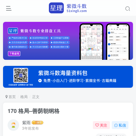
首页
格局
正文
170 格局–善荫朝纲格
紫雨
关注
私信
3年前发布