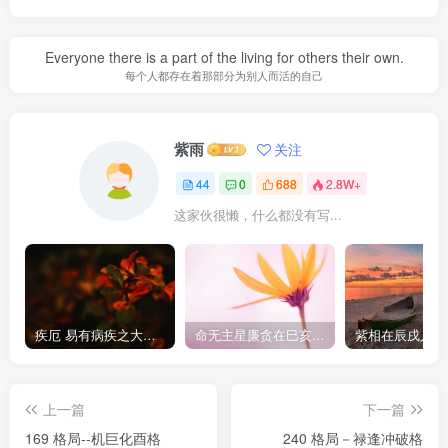
Everyone there is a part of the living for others their own.
每个人都存在着那部分为别人而活的自己
紫雨
关注
44
0
688
2.8W+
这家伙很懒，什么都没有写...
疾厄 易有病疾之大限及流年
命无主星廉贪在巳亥入迁移
紫相在辰戌入命
上一篇
下一篇
169 格局--机巨化酉格
240 格局－禄逢冲破格