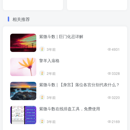
相关推荐
紫微斗数 | 巨门化忌详解
3年前
4931
擎羊入庙格
2年前
3328
紫微斗数 | 【身宫】落位各宫分别代表什么？
3年前
3220
紫微斗数在线排盘工具，免费使用
3年前
2169