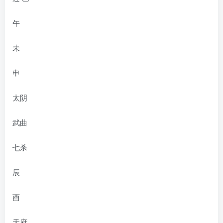
午
未
申
太阴
武曲
七杀
辰
酉
天府