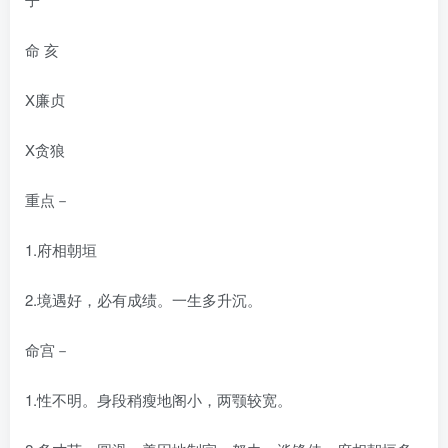
命 亥
X廉贞
X贪狼
重点－
1.府相朝垣
2.境遇好，必有成绩。一生多升沉。
命宫－
1.性不明。身段稍瘦地阁小，两颚较宽。