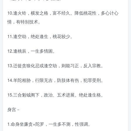
10.逢火铃，横发之格，富不经久。降低桃花性，多心计心
情，有特别技术。
11.逢空劫，绝处逢生，桃花较少。
12.逢桃辰，一生多情困。
13.迁徙贪狼化忌或逢空劫，则能习正，反入宗教。
14.羊陀相胁，行限无吉，防肢体有伤，犯罪受刑。
15.三合魁钺阁下，政治、五术进展。绝处逢生格。
身宫－
1.命身坐廉贪+陀罗，一生多不测，性强调。