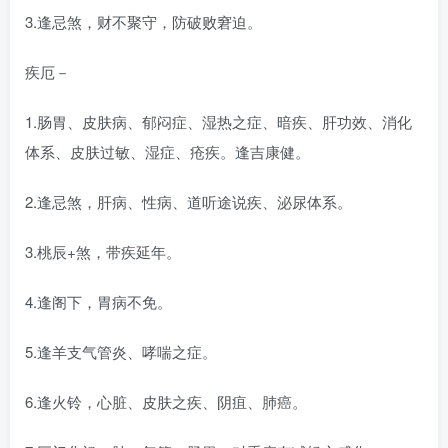
3.逢忌煞，财不聚守，防破败窘迫。
疾厄－
1.肠胃、皮肤病、郁闷症、湿热之症、暗疾、肝功效、消化
体系、皮肤过敏、湿症、疮疾。逢吉康健。
2.逢忌煞，肝病、性病、道听途说疾、泌尿体系。
3.桃辰+煞，带疾延年。
4.逢阁下，胃病不免。
5.逢羊支气管炎、哮喘之症。
6.逢火铃，心脏、皮肤之疾、阴疽、肺癌。