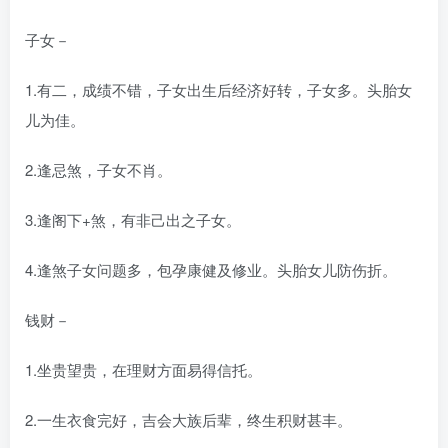
子女－
1.有二，成绩不错，子女出生后经济好转，子女多。头胎女
儿为佳。
2.逢忌煞，子女不肖。
3.逢阁下+煞，有非己出之子女。
4.逢煞子女问题多，包孕康健及修业。头胎女儿防伤折。
钱财－
1.坐贵望贵，在理财方面易得信托。
2.一生衣食完好，吉会大族后辈，终生积财甚丰。