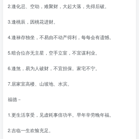
2.逢化忌、空劫，难聚财，大起大落，先得后破。
3.逢桃辰，因桃花进财。
4.逢禄存独坐，不易由不动产得利，每每会有遗憾。
5.暗合位亦无主星，空手立室，不宜谋利业。
6.逢煞，易为人破财，不宜担保。家宅不宁。
7.居家宜高楼、山坡地、水滨。
福德－
1.更生活享受，见虚耗事倍功半。早年辛劳晚年福。
2.吉临一生欢愉充足。