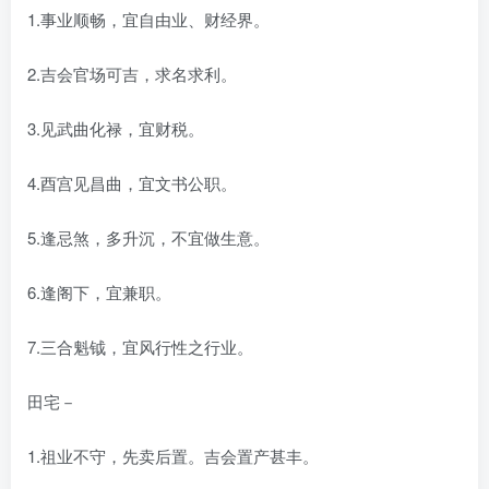
1.事业顺畅，宜自由业、财经界。
2.吉会官场可吉，求名求利。
3.见武曲化禄，宜财税。
4.酉宫见昌曲，宜文书公职。
5.逢忌煞，多升沉，不宜做生意。
6.逢阁下，宜兼职。
7.三合魁钺，宜风行性之行业。
田宅－
1.祖业不守，先卖后置。吉会置产甚丰。