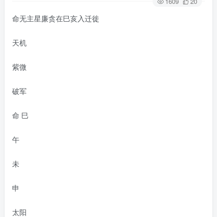
1609
20
命无主星廉贪在巳亥入迁徙
天机
紫微
破军
命 巳
午
未
申
太阳