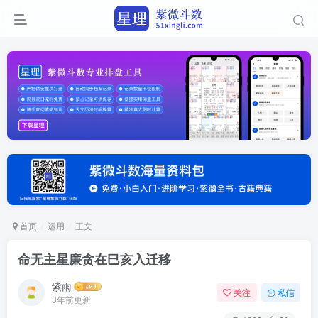
首页
运用
正文
命无主星廉贪在巳亥入迁移
紫雨
关注
私信
3年前更新