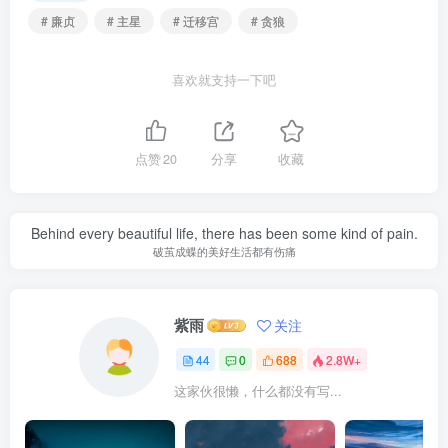
# 廉贞
# 主星
# 迁移宫
# 贪狼
喜欢就支持一下吧
点赞
20
分享
收藏
Behind every beautiful life, there has been some kind of pain.
破茧成蝶的美好生活都有伤痛
紫雨
关注
44
0
688
2.8W+
这家伙很懒，什么都没有写...