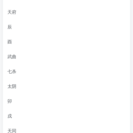
天府
辰
酉
武曲
七杀
太阴
卯
戌
天同