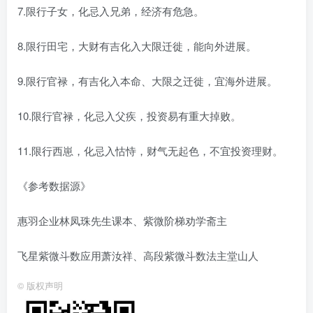
7.限行子女，化忌入兄弟，经济有危急。
8.限行田宅，大财有吉化入大限迁徙，能向外进展。
9.限行官禄，有吉化入本命、大限之迁徙，宜海外进展。
10.限行官禄，化忌入父疾，投资易有重大掉败。
11.限行西崽，化忌入怙恃，财气无起色，不宜投资理财。
《参考数据源》
惠羽企业林凤珠先生课本、紫微阶梯劝学斋主
飞星紫微斗数应用萧汝祥、高段紫微斗数法主堂山人
©
版权声明