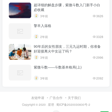
超详细的解盘步骤，紫微斗数入门新手小白
必收藏
3年前
3626
擎羊入庙格
2年前
3328
90年后的女性朋友，三元九运时期，你准备
好迎接离火中女运了吗？
3年前
2996
紫微斗数——斗数基本格局(上)
3年前
2092
友链申请
广告合作
关于我们
Copyright © 2020 ·
星理
·
蜀ICP备2020030830号-2