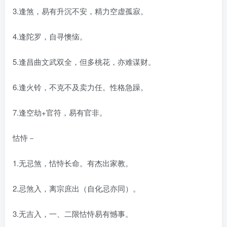
3.逢煞，易有升沉不安，精力空虚孤寂。
4.逢陀罗，自寻懊恼。
5.逢昌曲文武双全，但多桃花，亦难谋财。
6.逢火铃，不克不及卖力任。性格急躁。
7.逢空劫+官符，易有官非。
怙恃－
1.无忌煞，怙恃长命。有杰出家教。
2.忌煞入，离宗庶出（自化忌亦同）。
3.无吉入，一、二限怙恃易有憾事。