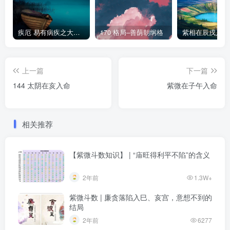
疾厄 易有病疾之大限及流年
170 格局–善荫朝纲格
紫相在辰戌入命
上一篇
下一篇
144 太阴在亥入命
紫微在子午入命
相关推荐
【紫微斗数知识】 | “庙旺得利平不陷”的含义
2年前
1.3W+
紫微斗数 | 廉贪落陷入巳、亥宫，意想不到的
结局
2年前
6277