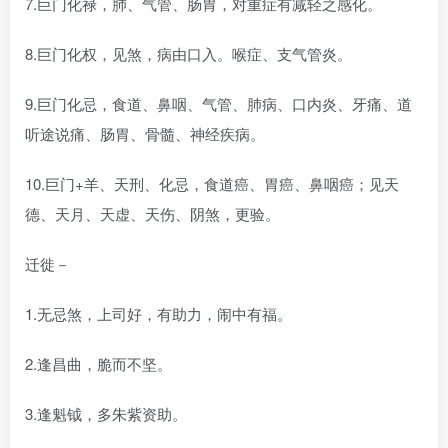
7.巨门化禄，肺、气管、肠胃，对重症有减轻之感化。
8.巨门化权，见煞，病由口入。喉症、支气管炎。
9.巨门化忌，食道、鼻咽、气管、肺病、口内炎、牙痛、道
听途说痛、肠胃、骨髓、神经疾病。
10.巨门+羊、天刑、化忌，食道癌、胃癌、鼻咽癌；见天
德、天月、天虚、天伤、阴煞，更验。
迁徙－
1.无忌煞，上司好，有助力，闹中有福。
2.逢昌曲，脆而不坚。
3.逢魁钺，多朱紫资助。