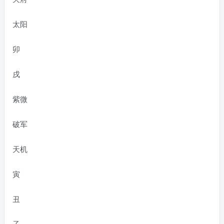
太阳
卯
戌
紫微
破军
天机
寅
丑
子