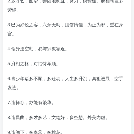
2.多才艺，圆滑，善因地制宜，努力，谈锋佳。府相朝垣多
劳碌。
3.巳为好说之客，六亲无助，朋侪情佳，为正为邪，重在身
宫。
4.命身逢空劫，易与宗教靠近。
5.府相之格，对怙恃孝顺。
6.青少年诸多不顺，多迁动，人生多升沉，离祖进展，空手
发迹。
7.逢禄存，亦能有繁华。
8.逢昌曲，多才多艺，文笔好，多空想。外美内虚。
9.逢阁下，多奉承，多桃花。