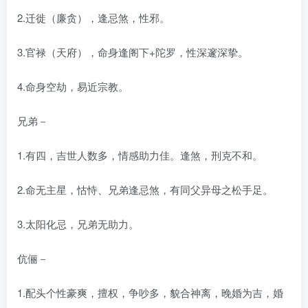
2.迁徙（廉贪），逢忌煞，性邪。
3.官禄（天府），命身逢阁下+陀罗，性深邃深挚。
4.命身空劫，易近宗教。
兄弟－
1.有四，吉世人数多，情感助力佳。逢煞，刑克不和。
2.命无主星，怙恃、兄弟逢忌煞，有同父异母之松手足。
3.太阳化忌，兄弟无助力。
伉俪－
1.配头个性豪爽，擅权，争吵多，貌合神离，晚婚为吉，婚