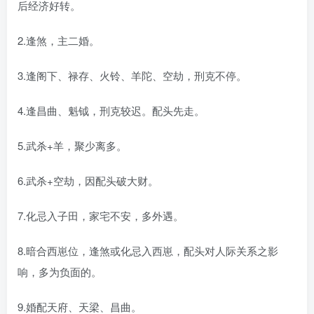
后经济好转。
2.逢煞，主二婚。
3.逢阁下、禄存、火铃、羊陀、空劫，刑克不停。
4.逢昌曲、魁钺，刑克较迟。配头先走。
5.武杀+羊，聚少离多。
6.武杀+空劫，因配头破大财。
7.化忌入子田，家宅不安，多外遇。
8.暗合西崽位，逢煞或化忌入西崽，配头对人际关系之影
响，多为负面的。
9.婚配天府、天梁、昌曲。