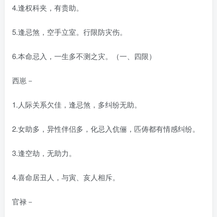
4.逢权科夹，有贵助。
5.逢忌煞，空手立室。行限防灾伤。
6.本命忌入，一生多不测之灾。（一、四限）
西崽－
1.人际关系欠佳，逢忌煞，多纠纷无助。
2.女助多，异性伴侣多，化忌入伉俪，匹俦都有情感纠纷。
3.逢空劫，无助力。
4.喜命居丑人，与寅、亥人相斥。
官禄－