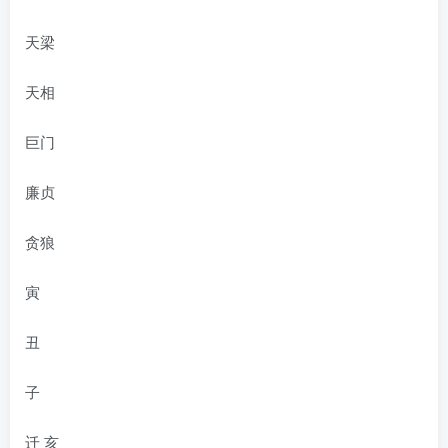
天梁
天相
巨门
廉贞
贪狼
寅
丑
子
迁 亥