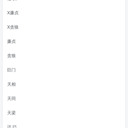
X廉贞
X贪狼
廉贞
贪狼
巨门
天相
天同
天梁
迁 巳