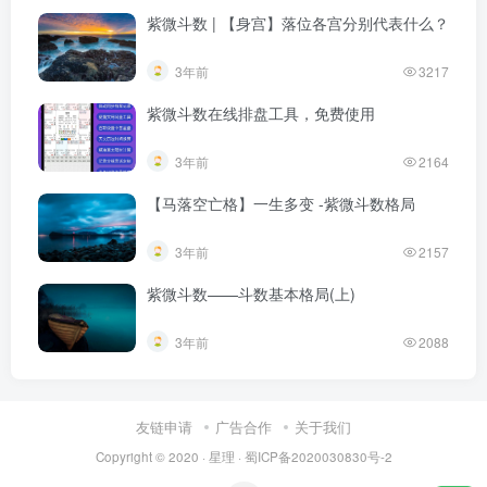
紫微斗数 | 【身宫】落位各宫分别代表什么？
3年前
3217
紫微斗数在线排盘工具，免费使用
3年前
2164
【马落空亡格】一生多变 -紫微斗数格局
3年前
2157
紫微斗数——斗数基本格局(上)
3年前
2088
友链申请
广告合作
关于我们
Copyright © 2020 ·
星理
·
蜀ICP备2020030830号-2