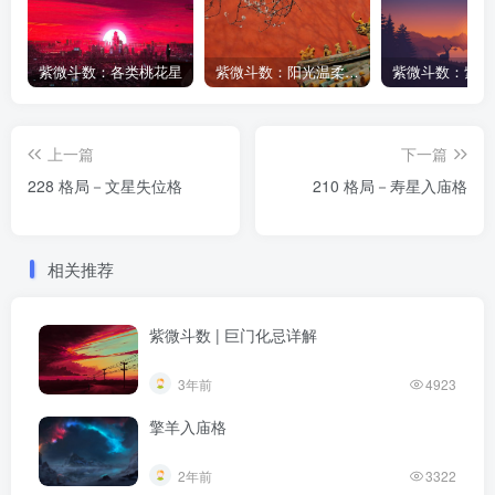
紫微斗数：各类桃花星
紫微斗数：阳光温柔与阴晴不定的日月同宫男
上一篇
下一篇
228 格局－文星失位格
210 格局－寿星入庙格
相关推荐
紫微斗数 | 巨门化忌详解
3年前
4923
擎羊入庙格
2年前
3322