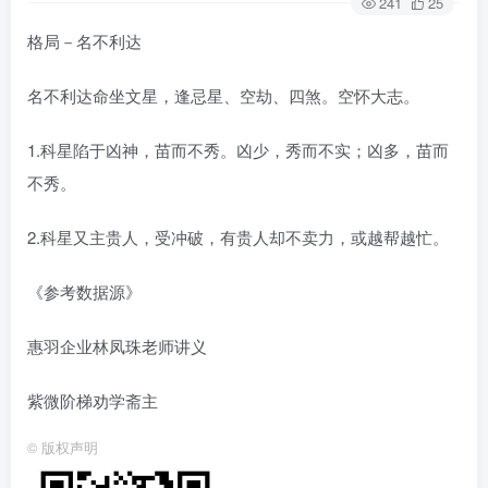
241
25
格局－名不利达
名不利达命坐文星，逢忌星、空劫、四煞。空怀大志。
1.科星陷于凶神，苗而不秀。凶少，秀而不实；凶多，苗而
不秀。
2.科星又主贵人，受冲破，有贵人却不卖力，或越帮越忙。
《参考数据源》
惠羽企业林凤珠老师讲义
紫微阶梯劝学斋主
©
版权声明