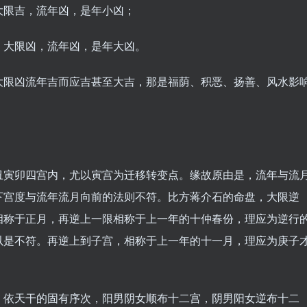
大限吉，流年凶，是年小凶；
，大限凶，流年凶，是年大凶。
大限凶流年吉而应吉甚至大吉，那是福荫、积恶、扬善、风水影
寅卯四宫内，尤以寅宫为迁移转变点。缘故原由是，流年与流
下宫度与流年流月向前的法则不符。比方蒋介石的命盘，大限逆
相称于正月，再逆上一限相称于上一年的十仲春份，理应为逆行
以是不符。再逆上到子宫，相称于上一年的十一月，理应为庚子
依天干的固有序次，阳男阴女顺布十二宫，阴男阳女逆布十二