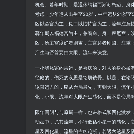
机会。暮年时期，是退休纳福而渐渐朽迈、身
考虑，少年运从出生至20岁，中年运从21岁至
凶以命宫为主，糊口以怙恃宫为主，流年注意
暮年期以福德宫为主，兼看命、身、疾厄宫，
凶，所主宫度好者则吉，主宫坏者则凶。注重
产生与否首要由大限、流年来决意。
一小我私家的吉运，是喜庆的，对人的身心虽
径庭的，伤死的哀思是铭肌镂骨。以是，在论
论限运吉凶，应从命局最先，再到大限、流年
化，小限、流年对大限产生感化，而不是命局
限年阐明与与原局一样，也讲格式和四化激发
动盘中，尤其流年，不行低估小星一的感化，
星及四化星、流星的吉凶论断，若遇六煞星及