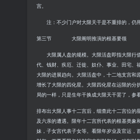
宫。
注：不少门户对大限天干是不重排的，仍用
第三节 大限阐明推演的根基要领
大限属人盘的规模。大限活盘即指大限行值
代、钱财、疾厄、迁徙、奴仆、事业、田宅、
大限的进展趋向。大限活盘中，十二地支宫和
增长了大限的四化星。大限四化星在运限的分
局的一样，只是生年干换成大限天干罢了，参
排布出大限人事十二宫后，细查此十二宫位的
及六亲的遭遇。限年十二宫所代表的根基类象
妹，子女宫代表子女等。看限年岁业及官运，