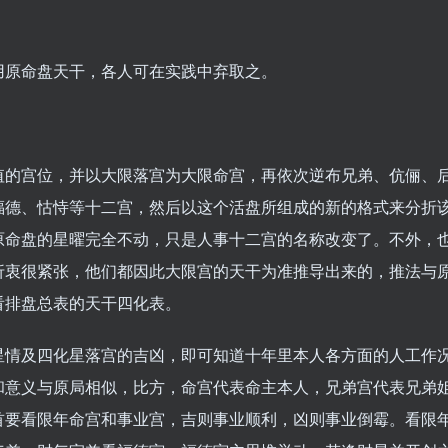
原命盘天干，各人可在实践中弃取之。
的宫位，并以大限落宫为大限命宫，再依次逆布兄弟、伉俪、
福德、怙恃等十二宫，然后以这个活盘所组成的新的格式来分折
原命盘的星曜完全不动，只是人事十二宫的名称改变了。不外，
折衷很紧张，他们都因此大限宫的天干为准推导出来的，推法与
看排盘总表的天干四化表。
星情及四化星落宫的吉凶，即可知道十年里本人各方面的人工作
和意义与原局相似，比方，命宫代表命主本人，兄弟宫代表兄弟
首要看限年命宫和事业宫，吉则事业顺利，凶则事业倒霉。看限