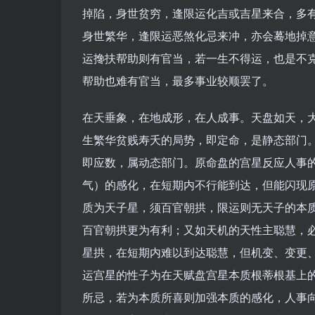
掉陷，身世贫穷，逢限运化吉或吉星来合，多
身世繁华，逢限运恶煞化忌来冲，亦会蓦地掉
运搀扶帮助则有官当，若一生不得运，也是不
帮助也难有官当，最多事业较顺罢了。
在天垂象，在地成形，在人成事。天盘如天，
生繁华贫贱寿夭的局势，即定命，是静态部门
即应数，属动态部门。原命盘的宫星反应人事
气）的感化，在短期内不行能到达，但能闪现
质为天子星，须百官朝拱，限运则无天子的本
百官朝拱更为有利；又如天机的天性主聪慧，
星拱，在短期内难以到达聪慧，但机变、变更
运宫星的性子为在天赋盘宫星本质根蒂根基上
所忌，若为本质所喜则加强本质的感化，人事