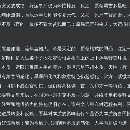
有突发的成绩，好运事后仍为奔忙掉意；反之，原命局吉多星旺
意崎岖潦倒，唯厄运事后则能恢复元气。又如，原局有官的命，
克不及当官的，最多不致太贫贱而已；原局无官的格式，大运搀
大限盘如地，流年盘如人。命是天定的，原命格式的凹凸，注定
。岁限则是人生各个阶段在定命根蒂根基上的上下浮动转变环境
的本质，运限只反应人生的境遇，限运宫星不起本质、天性（脾
原有象意的感化，星曜的化气和象意特色仍起感化；比方，紫微
质，可以不必百官朝拱，但仍有高格调、首、头和才干等特色，
必要科文星来拱，在限运中则不克不及主聪慧，并纷歧定必要科
、经营和凭借势力的特色仍旧存在，逢科文吉星亦对运程有利。
的进展转变和反映，看其对本质的影响若何？是否为本质所喜照
向好偏向展；若为本质所忌则削弱本质的感化，人事向坏偏向进