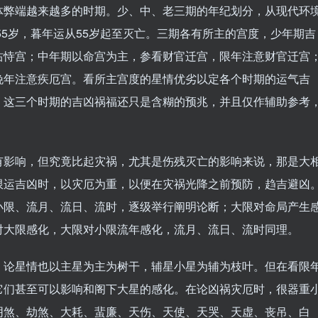
体弊端越来越多的时期。少、中、老三期的年纪划分，从现代环
55岁，暮年运从55岁起至灭亡。三期各有所主的宫度，少年期吉
怙恃宫；中年期以命宫为主，参看财官迁宫，限年注意财官迁宫
晚年注意疾厄宫。看所主宫度的星情优劣以定各个时期的运气吉
：这三个时期的吉凶祸福还只是含糊的预兆，并且仅作辅助参考
有影响，但究竟比起灾祸，尤其是伤残灭亡的影响来说，那是大
限运吉凶时，以灾厄为重，以便在灾祸光降之前预防，趋吉避凶
小限、流月、流日、流时，逐级举行阐明论断；大限对命局产生
对大限感化，大限对小限流年感化，流月、流日、流时同理。
，论星情也以主星为主为树干，辅星小星为辅为枝叶。但在看限
它们甚至可以影响和阁下大星的感化。在论凶祸灾厄时，很器重
阴煞、劫煞、大耗、蜚廉、天伤、天使、天哭、天虚、丧吊、白