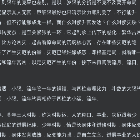
，则限年的克应也差别。是以，岁限的分折是不克不及离开命局
局显示其人无官，巨细限最好也只暗示比力顺利罢了，不行能升
游，但不行能酿成龙一样。而什么时侯升官发达？什么时侯灾殃
移转变点，是至关紧张的一环，它起到承上传下的感化，繁华吉
。比方论凶灾，起首看原命局的沉痾核心宫，存在哪些灾厄的隐
长了产生灾厄的份量，灾厄已经妊娠成形，即根基定局，就看哪
宫和流年宫凶，以定灾厄产生的年份；接下来再阐明流月、流日
遇，小限、流年管一年的祸福。与四柱命理比力，斗数的大限
同；小限、流年约莫相称于四柱的小运、流年。
、暮年三大时期，称为时期运。人的糊口、事业、灾厄跟着少
相径庭的进展纪律。少年时期，恰是长身体和进修时期，身体应
时期，身体发育成熟，应变能力强，是自主立室、进展事业的大