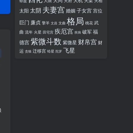
天同
天机
天梁
大限
天府
天相
命盘
夫妻宫
太阴
婚姻
子女宫
宫位
太阳
格局
廉贞
巨门
武
擎羊
桃花
文昌
文曲
疾厄宫
福
破军
曲
流年
火星
田宅宫
疾病
紫微斗数
财帛宫
德宫
紫微星
财
飞星
运
迁移宫
铃星
贪狼
陀罗
极