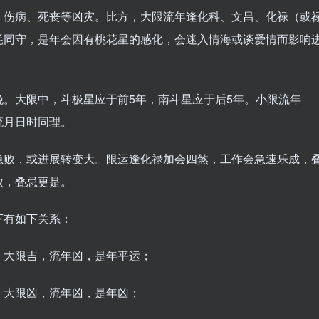
、伤病、死丧等凶灾。比方，大限流年逢化科、文昌、化禄（或
耗同守，是年会因有桃花星的感化，会迷入情海或谈爱情而影响
。大限中，斗极星应于前5年，南斗星应于后5年。小限流年
流月日时同理。
急败，或进展转变大。限运逢化禄加会四煞，工作会急速乐成，
败，叠忌更是。
下有如下关系：
，大限吉，流年凶，是年平运；
，大限凶，流年凶，是年凶；