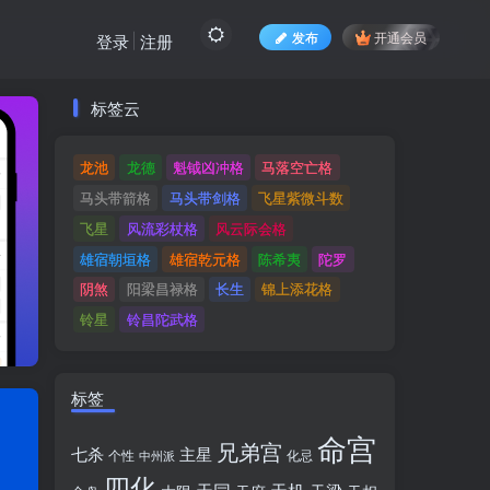
发布
开通会员
登录
注册
标签云
标签云
龙池
龙德
魁钺凶冲格
马落空亡格
龙池
龙德
魁钺凶冲格
马落空亡格
马头带箭格
马头带剑格
飞星紫微斗数
马头带箭格
马头带剑格
飞星紫微斗数
飞星
风流彩杖格
风云际会格
飞星
风流彩杖格
风云际会格
雄宿朝垣格
雄宿乾元格
陈希夷
陀罗
雄宿朝垣格
雄宿乾元格
陈希夷
陀罗
阴煞
阳梁昌禄格
长生
锦上添花格
阴煞
阳梁昌禄格
长生
锦上添花格
铃星
铃昌陀武格
铃星
铃昌陀武格
标签
命宫
兄弟宫
七杀
主星
个性
中州派
化忌
四化