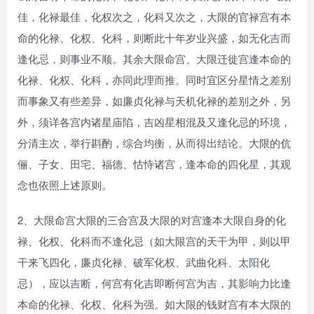
佳，化禄最佳，化权次之，化科又次之，大限的官禄宫有本
命的化禄、化权、化科，则断此十年岁业兴盛，如无化吉而
逢化忌，则事业不顺。其余大限命宫、大限迁徙宫逢本命的
化禄、化权、化科，亦同此理而推。同时宜区分星情之差别
而事象又有些差异，如廉贞化禄与天机化禄的差别之外，另
外，须详各宫内诸星庙陷，吉凶星相混及又逢化忌的环境，
分清主次，举行斟酌，综合均衡，从而得出结论。大限的伉
俪、子女、田宅、福德、怙恃诸宫，逢本命的四化星，其观
念也依照上述原则。
2、大限命宫大限的三合宫及大限的对宫逢本大限自身的化
禄、化权、化科而不逢化忌（如大限宫的天干为甲，则以甲
干来飞四化，廉贞化禄、破军化权、武曲化科、太阳化
忌），应以吉断，何宫有化吉即断何宫为吉，其影响力比逢
本命的化禄、化权、化科为强。如大限的钱财宫有本大限的