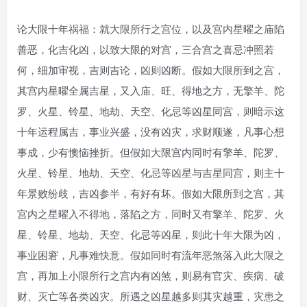
论大限十年祸福：就大限所行之宫位，以及宫内星曜之庙陷
善恶，化吉化凶，以致大限的对宫，三合宫之喜忌冲照若
何，细加审视，吉则吉论，凶则凶断。假如大限所到之宫，
其宫内星曜全属吉星，又入庙、旺、得地之方，无擎羊、陀
罗、火星、铃星、地劫、天空、化忌等凶星同宫，则暗示这
十年运程属吉，事业兴盛，没有凶灾，求财顺遂，凡事心想
事成，少有懊恼挫折。但假如大限宫内同时有擎羊、陀罗、
火星、铃星、地劫、天空、化忌等凶星与吉星同宫，则主十
年景败纷歧，吉凶参半，有好有坏。假如大限所到之宫，其
宫内之星曜入不得地，落陷之方，同时又有擎羊、陀罗、火
星、铃星、地劫、天空、化忌等凶星，则此十年大限为凶，
事业困窘，凡事难快意。假如同时有流年恶煞落入此大限之
宫，再加上小限所行之宫内有凶煞，则易有官灾、疾病、破
财、灭亡等各类凶灾。所遇之凶星越多则其灾越重，灾患之