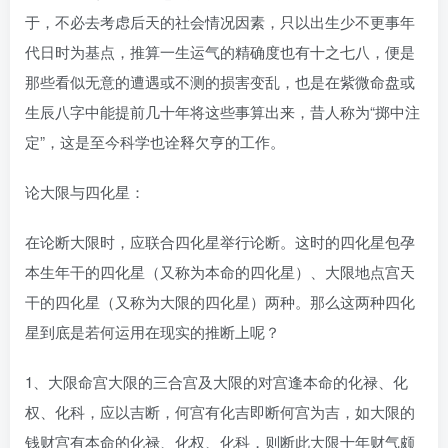
于，不必去考虑后天的社会情况因素，只以出生少不更事年
代日时为基点，推算一生运气的精确度也有十之七八，便是
那些看似无意的遭遇或不测的损害变乱，也是在紫微命盘或
生辰八字中能提前几十年将这些事算出来，昔人称为“掷中注
定”，这是至今科学也诠释欠亨的工作。
论大限与四化星：
在论断大限时，应联合四化星举行论断。这时的四化星包孕
本生年干的四化星（又称为本命的四化星）、大限地点宫天
干的四化星（又称为大限的四化星）两种。那么这两种四化
星到底是若何运用在现实的推断上呢？
1、大限命宫大限的三合宫及大限的对宫逢本命的化禄、化
权、化科，应以吉断，何宫有化吉即断何宫为吉，如大限的
钱财宫有本命的化禄、化权、化科，则断此大限十年财气颇