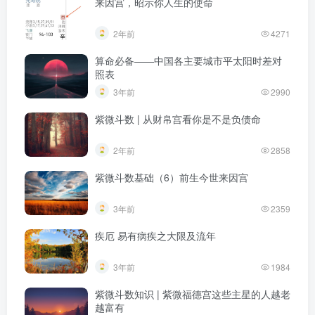
来因宫，昭示你人生的使命
2年前
4271
算命必备——中国各主要城市平太阳时差对
照表
3年前
2990
紫微斗数 | 从财帛宫看你是不是负债命
2年前
2858
紫微斗数基础（6）前生今世来因宫
3年前
2359
疾厄 易有病疾之大限及流年
3年前
1984
紫微斗数知识 | 紫微福德宫这些主星的人越老
越富有