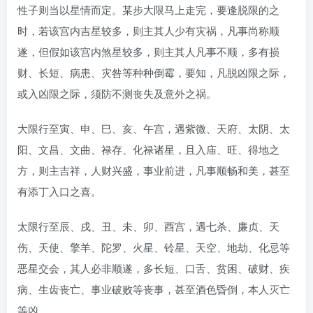
性子则当以星情而定。某步大限马上走完，要逢脱限的之
时，若该宫内吉星较多，则主其人少有灾祸，凡事尚称顺
遂，但假如该宫内煞星较多，则主其人凡事不顺，多有损
财、长短、病患、灾咎等种种倒霉，要知，凡脱凶限之际，
或入凶限之际，须防不测丧失及意外之祸。
大限行至寅、申、巳、亥、午宫，遇紫微、天府、太阴、太
阳、文昌、文曲、禄存、化禄诸星，且入庙、旺、得地之
方，则主吉祥，人财兴盛，事业前进，凡事顺畅和美，甚至
有添丁入口之喜。
太限行至辰、戌、丑、未、卯、酉宫，遇七杀、廉贞、天
伤、天使、擎羊、陀罗、火星、铃星、天空、地劫、化忌等
恶星交会，其人必非顺遂，多长短、口舌、贫困、破财、疾
病、生齿丧亡、事业破败等丧事，甚至酒色昏倒，本人灭亡
等凶。