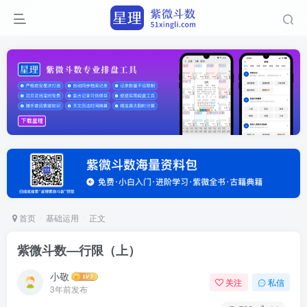
首页
基础运用
正文
紫微斗数—行限（上）
小敬
关注
私信
3年前发布