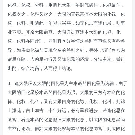
化禄、化权、化科，则断此大限十年财气颇佳，化禄最佳，
化权次之，化科又次之，大限的官禄宫有本大限的化禄、化
权、化科，则断此十年岁业兴盛，如无化吉而逢化忌，则事
业不顺。其余大限命宫、大限迁徙宫逢本大限的化禄、化
权、化科亦同此理。同时宜区分星情之差别而事象又有些差
异，如廉贞化禄与天机化禄的差别之处，另外，须详各宫内
诸星庙陷，吉凶星相混及又逢化忌的环境，分清主次，举行
斟酌，综合均衡，从而得出结论。
3、逢大限应以大限的四化星为主本命的四化星为为辅，由于
大限的四化星较本命的四化星为强。大限的三方有本命的化
禄、化权、化科，又有大限自身的化禄、化权、化科，则锦
上添花，吉上加吉，十年好运，必有重猛进步。若逢化忌在
某宫，看是本命的化忌照旧大限的化忌，以大限的化忌星为
主举行论断。假如大限的化权与本命的化忌同宫，则大限化