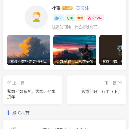
小敬
关注
85
0
3
5.1W+
这家伙很懒，什么都没有写...
紫微斗数格局之辅弼星（左辅右弼）在各宫情况
天姚星在十二宫的表象
紫微斗数：机月
上一篇
下一篇
紫微斗数命局、大限、小限
紫微斗数—行限（下）
流年
相关推荐