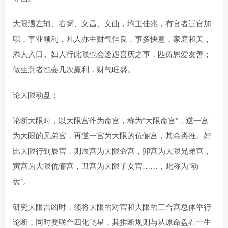
大限遇左辅、右弼、文昌、文曲，均主佳兆，有官者迁官加
职，事业顺利，凡人亦主财气佳良，事多快意，家庭和美，
添人入口。妇人行此限也会逢遇喜庆之事，匹俦恩爱友善；
做生意者也会几次赢利，财气旺盛。
论大限动盘：
论断大限时，以大限宫作为命宫，称为“大限命宫”，逆一宫
为大限的兄弟宫，再逆一宫为大限的伉俪宫，其余类推。好
比大限行到辰宫，则辰宫为大限命宫，卯宫为大限兄弟宫，
寅宫为大限伉俪宫，丑宫为大限子女宫……，此称为“动
盘”。
研究大限吉凶时，须将大限的对宫和大限的三合宫总体举行
论断，同时要联合四化飞星，其推断规则与从原命盘看一生