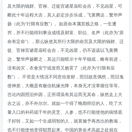
及大限的钱财、官禄、迁徙宫诸星庙旺会吉，不见凶星，可
断此十年运程大吉，其人必定步步乐成，飞黄腾达，繁华声
扬（此为“行限有应数”）。如原命本属贫贱之格，一生遭
穷，并不行能得到事业成绩及财富、职位、名声（此亦为“原
命有定命”），那么纵使其所行大限的命宫及大限的钱财、迁
徙、官禄宫诸星庙旺会吉，不见凶星，仍不该该以飞黄腾
达，繁华声扬断之，其运只能暗示十年平稳或，略有前进，
没有凶灾，衣食安宁或发而又败罢了（此亦为“行限有应
数”）。不管是大情况不同意你发财，照旧故意偶然，照旧鬼
使神差，大概是有极佳机缘光降，本身无才没掌握住等等。
岂论内因照旧外因，正所谓虽有其运而无其命，纵然走上大
吉之运，亦不外尔尔。就如一个得了晚期癌症的人，吃了大
量入口的补药或千年的灵芝、人参，也不行能使他的病情底
子好转，又如一个生成弱智的人，就算施予再杰出的教诲，
也不行能使他变得聪慧起来。中国的算命术高超之处就在