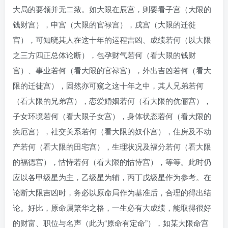
大局的要领并无二致。如大限在辰宫，则要看子宫（大限的
钱财宫），申宫（大限的官禄宫），戌宫（大限的迁徙
宫），可知晓其人在这十年的运程吉凶、成绩若何（以大限
之三方四正总体论断），包孕财气若何（看大限的钱财
宫）、事业若何（看大限的官禄宫），外出吉凶若何（看大
限的迁徙宫），固然亦可窥之这十年之中，其人兄弟若何
（看大限的兄弟宫），恋爱婚姻若何（看大限的伉俪宫），
子女环境若何（看大限子女宫），身体状态若何（看大限的
疾厄宫），社交关系若何（看大限的奴仆宫），住房及不动
产若何（看大限的田宅宫），生理状况及福分若何（看大限
的福德宫），怙恃若何（看大限的怙恃宫），等等。此时仍
应以各甲级星为主，乙级星为辅，丙丁戊级星作为参考。在
论断大限吉凶时，务必以原命局作为基准后，合理的得出结
论。好比，原命属繁华之格，一生必有大成绩，能取得很好
的财富、职位与名声（此为“原命有定命”），如某大限命宫