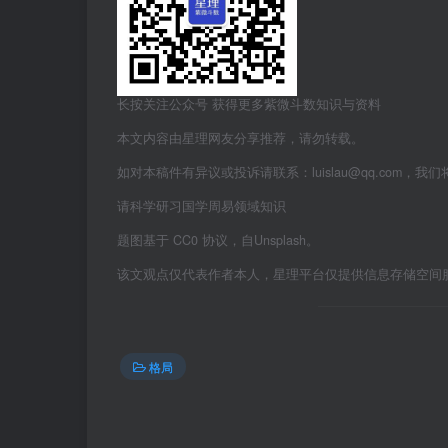
长按关注公众号 获得更多紫微斗数知识与资料
本文内容由星理网友分享推荐，请勿转载。
如对本稿件有异议或投诉请联系：luislau@qq.com，我
请科学研习国学周易领域知识
题图基于 CC0 协议，自Unsplash。
该文观点仅代表作者本人，星理平台仅提供信息存储空间
格局