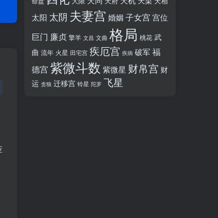
天同
天机
天梁
大限
天府
天相
命盘
夫妻宫
太阴
婚姻
子女宫
宫位
太阳
格局
廉贞
巨门
武
擎羊
桃花
文昌
文曲
疾厄宫
福
破军
曲
流年
火星
田宅宫
疾病
紫微斗数
财帛宫
德宫
紫微星
财
飞星
运
迁移宫
铃星
贪狼
陀罗
应