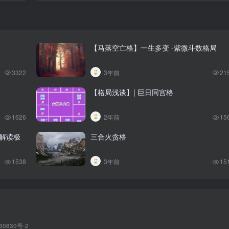
【马落空亡格】一生多变 -紫微斗数格局
3322
3年前
21
【格局浅谈】| 巨日同宫格
1626
2年前
15
－解读极
三合火贪格
1538
3年前
15
30830号-2