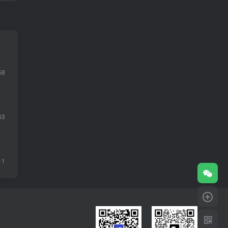
58
63
11