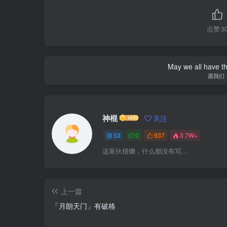
点赞
3
May we all have th
愿我们
神棍
关注
53
0
937
3.7W+
这家伙很懒，什么都没有写...
上一篇
「月朗天门」有破格