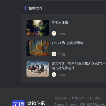
相关推荐
擎羊入庙格
2年前
170 格局–善荫朝纲格
3年前
破除紫微斗数中的命盘格局迷思(7)
端的马头带箭格
3年前
友链申请
广告合作
关于我们
Copyright © 2020 ·
星理
·
蜀ICP备20200