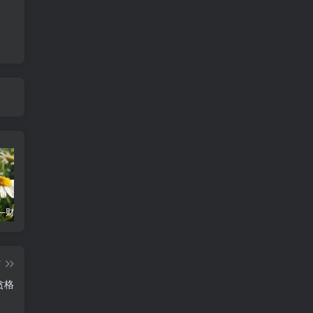
紫微斗数—财帛宫 四化飞星
紫微斗数十二宫四化飞星表全文详解
三合火贪格
篇
贪格