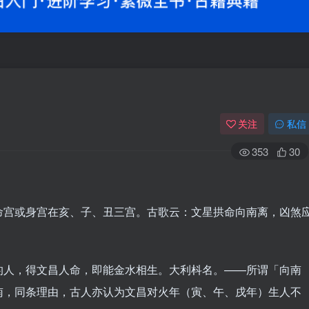
关注
私信
353
30
命宫或身宫在亥、子、丑三宫。古歌云：文星拱命向南离，凶煞
。
的人，得文昌人命，即能金水相生。大利枓名。——所谓「向南
南，同条理由，古人亦认为文昌对火年（寅、午、戌年）生人不