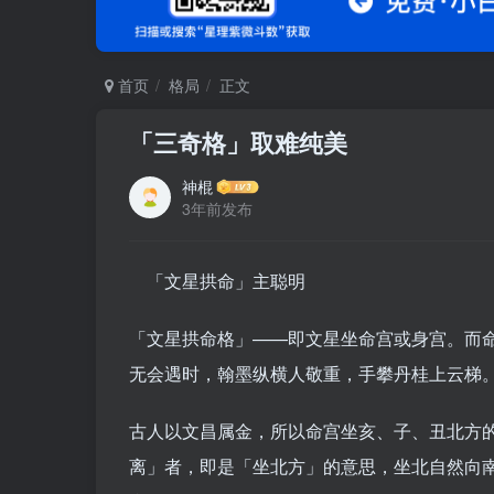
首页
格局
正文
「三奇格」取难纯美
神棍
3年前发布
「文星拱命」主聪明
「文星拱命格」——即文星坐命宫或身宫。而
无会遇时，翰墨纵横人敬重，手攀丹桂上云梯
古人以文昌属金，所以命宫坐亥、子、丑北方
离」者，即是「坐北方」的意思，坐北自然向