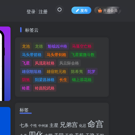
发布
开通会员
登录
注册
标签云
标签云
龙池
龙德
魁钺凶冲格
马落空亡格
龙池
龙德
魁钺凶冲格
马落空亡格
马头带箭格
马头带剑格
飞星紫微斗数
马头带箭格
马头带剑格
飞星紫微斗数
飞星
风流彩杖格
风云际会格
飞星
风流彩杖格
风云际会格
雄宿朝垣格
雄宿乾元格
陈希夷
陀罗
雄宿朝垣格
雄宿乾元格
陈希夷
陀罗
阴煞
阳梁昌禄格
长生
锦上添花格
阴煞
阳梁昌禄格
长生
锦上添花格
铃星
铃昌陀武格
铃星
铃昌陀武格
标签
命宫
兄弟宫
七杀
主星
个性
中州派
化忌
四化