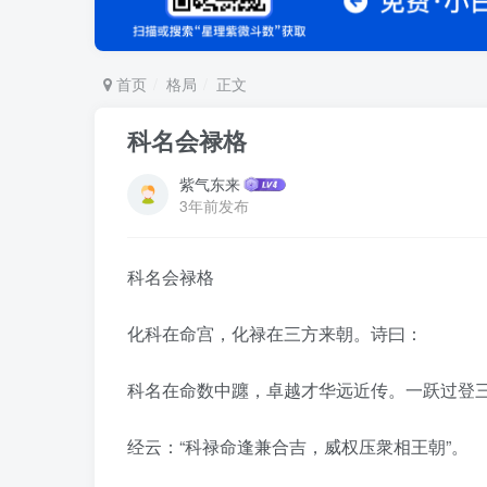
首页
格局
正文
科名会禄格
紫气东来
3年前发布
科名会禄格
化科在命宫，化禄在三方来朝。诗曰：
科名在命数中躔，卓越才华远近传。一跃过登
经云：“科禄命逢兼合吉，威权压衆相王朝”。