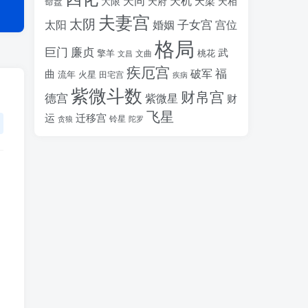
天同
天机
天梁
大限
天府
天相
命盘
夫妻宫
太阴
婚姻
子女宫
宫位
太阳
格局
廉贞
巨门
武
擎羊
桃花
文昌
文曲
疾厄宫
福
破军
曲
流年
火星
田宅宫
疾病
紫微斗数
财帛宫
德宫
紫微星
财
飞星
运
迁移宫
铃星
贪狼
陀罗