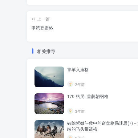
上一篇
甲第登庸格
相关推荐
擎羊入庙格
2年前
170 格局–善荫朝纲格
3年前
破除紫微斗数中的命盘格局迷思(7)
端的马头带箭格
3年前