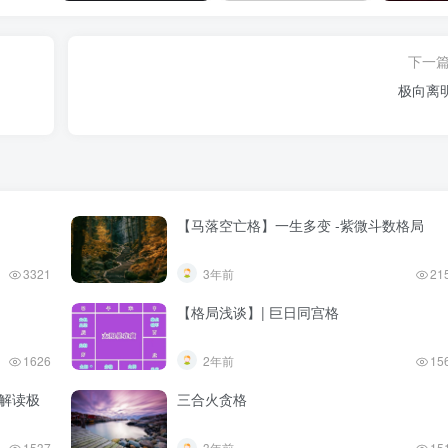
下一
极向离
【马落空亡格】一生多变 -紫微斗数格局
3321
3年前
21
【格局浅谈】| 巨日同宫格
1626
2年前
15
－解读极
三合火贪格
1537
3年前
15