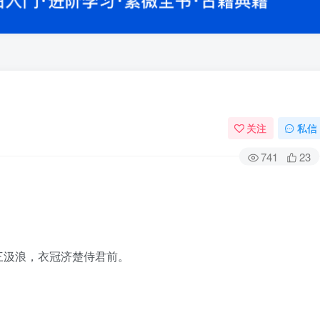
关注
私信
741
23
三汲浪，衣冠济楚侍君前。