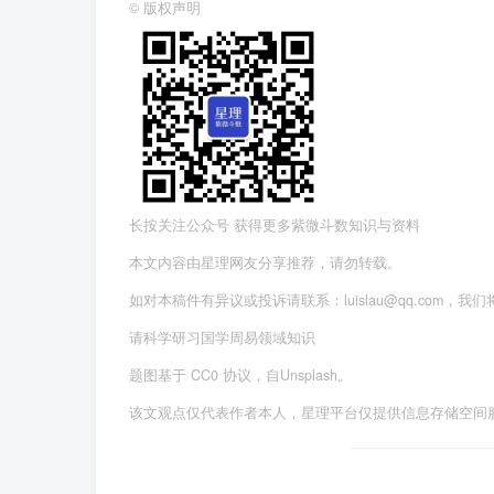
©
版权声明
长按关注公众号 获得更多紫微斗数知识与资料
本文内容由星理网友分享推荐，请勿转载。
如对本稿件有异议或投诉请联系：luislau@qq.com，我
请科学研习国学周易领域知识
题图基于 CC0 协议，自Unsplash。
该文观点仅代表作者本人，星理平台仅提供信息存储空间