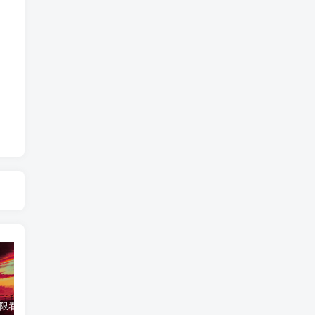
限看财运-2
【文星拱命格】主聪明-紫微斗数格局
禄存星入夫妻宫
文