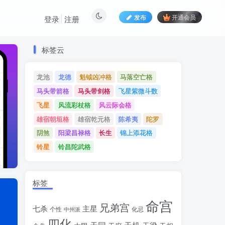
发布
开通会员
登录
注册
标签云
标签云
龙池
龙德
魁钺凶冲格
马落空亡格
龙池
龙德
魁钺凶冲格
马落空亡格
马头带箭格
马头带剑格
飞星紫微斗数
马头带箭格
马头带剑格
飞星紫微斗数
飞星
风流彩杖格
风云际会格
飞星
风流彩杖格
风云际会格
雄宿朝垣格
雄宿乾元格
陈希夷
陀罗
雄宿朝垣格
雄宿乾元格
陈希夷
陀罗
阴煞
阳梁昌禄格
长生
锦上添花格
阴煞
阳梁昌禄格
长生
锦上添花格
铃星
铃昌陀武格
铃星
铃昌陀武格
标签
命宫
兄弟宫
七杀
主星
个性
中州派
化忌
四化