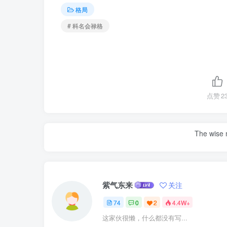
格局
# 科名会禄格
点赞
2
The wise m
紫气东来
关注
74
0
2
4.4W+
这家伙很懒，什么都没有写...