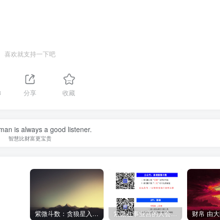
喜欢就支持一下吧
3
分享
收藏
an is always a good listener.
智慧比财富更宝贵
紫微斗数：贪狼星入命宫、身宫好不好，什么含义？
紫微在事业宫的人会怎样？
财帛 由大