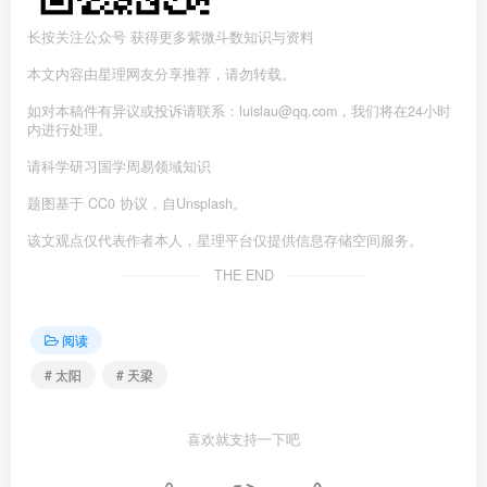
长按关注公众号 获得更多紫微斗数知识与资料
本文内容由星理网友分享推荐，请勿转载。
如对本稿件有异议或投诉请联系：luislau@qq.com，我们将在24小时
内进行处理。
请科学研习国学周易领域知识
题图基于 CC0 协议，自Unsplash。
该文观点仅代表作者本人，星理平台仅提供信息存储空间服务。
THE END
阅读
# 太阳
# 天梁
喜欢就支持一下吧