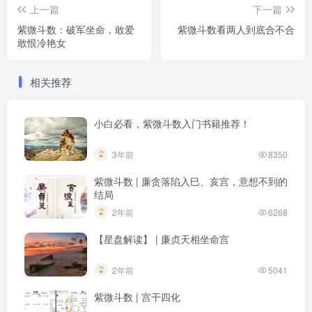
上一篇
下一篇
紫微斗数：破军坐命，敢爱
紫微斗数看两人到底合不合
敢恨冷艳女
相关推荐
小白必看，紫微斗数入门书籍推荐！
3年前
8350
紫微斗数 | 廉贪落陷入巳、亥宫，意想不到的
结局
2年前
6268
【星盘解读】 | 廉贞天相坐命宫
2年前
5041
紫微斗数 | 宫干四化