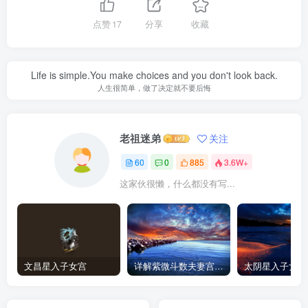
点赞
17
分享
收藏
Life is simple.You make choices and you don't look back.
人生很简单，做了决定就不要后悔
老祖迷弟
关注
60
0
885
3.6W+
这家伙很懒，什么都没有写...
文昌星入子女宫
详解紫微斗数夫妻宫星曜