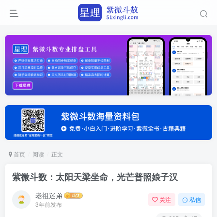
首页
阅读
正文
紫微斗数：太阳天梁坐命，光芒普照娘子汉
老祖迷弟
关注
私信
3年前发布