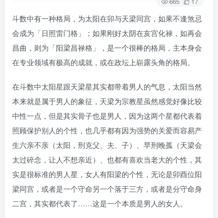
665
17
斗数中有一种格局，为太阳在卯与天梁同宫，如果不逢煞忌
会成为「日照雷门格」；如果刚好太阴在亥宫化禄，如再会
昌曲，则为「阳梁昌禄格」，是一个很棒的格局，主本身会
在专业领域有极高的成就，或在政坛上崭露头角的格局。
在斗数中太阳星跟天梁星其实都带着男人的气息，太阳当然
本来就是属于男人的象征，天梁为宗教星虽然感觉好像比较
中性一点，但是其实骨子也是男人，因为这两个星都代表着
照顾保护别人的个性，也几乎都有因为强势的关爱而容易产
生六亲不亲（太阳，刑克父、夫、子）、早刑晚孤（天梁会
太过碎念，让人不想亲近）、也都有喜欢当老大的个性，其
实是很标准的男人星，女人有阳梁的个性，无论是卯酉位阳
梁同宫，或者是一个守命另一个落于三方，或者是分守命身
二宫，其实都代表了……这是一个本质是男人的女人。