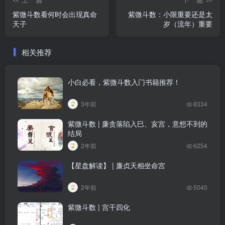
紫微斗数看何时会出现真命
紫微斗数：小限重要还是太
天子
岁（流年）重要
相关推荐
小白必看，紫微斗数入门书籍推荐！
3年前
8334
紫微斗数 | 廉贪落陷入巳、亥宫，意想不到的
结局
2年前
6254
【星盘解读】 | 廉贞天相坐命宫
2年前
5040
紫微斗数 | 宫干四化