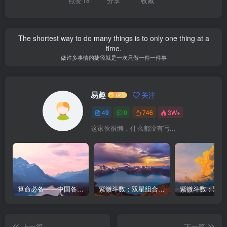
点赞
18
分享
收藏
The shortest way to do many things is to only one thing at a
time.
做许多事情的捷径就是一次只做一件一件事
易趣
关注
49
0
746
3W+
这家伙很懒，什么都没有写...
算命必备——中国各主要城市平太阳时差对照表
紫微斗数：双星组合 – 天同太阴
上一篇
下一篇