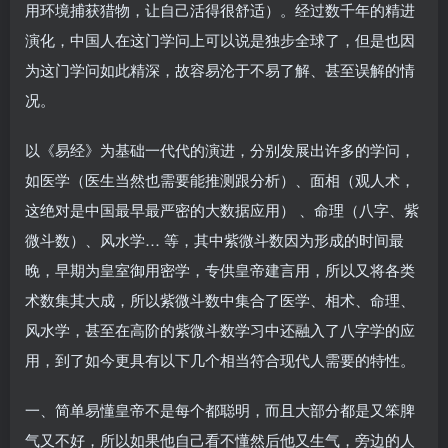
用环境捕获猎物，让自己活得很舒适）。经过数千年的精进
演化，中国人在这门学问上可以说是独步全球了，但是也因
为这门学问如此精深，故容易沦于不易了解、甚至误解的情
况。
以《易经》为基础一代代的演进，分别发展出许多的学问，
如医学（医生当然也需要能推测跟分析）、面相（观人术，
这绝对是中国最早最严密的大数据应用） 、命理（八字、紫
微斗数）、风水学… 等，其中紫微斗数因为形成的时间最
晚，早期为皇室御用密学，专供皇帝建言用，所以又将各类
术数集其大成，所以紫微斗数中集合了医学、相术、命理、
风水学，甚至在高阶的紫微斗数学习中还融入了八字学的应
用，到了如今更具有以下几个相当符合现代人需要的特性。
一、简单易懂皇帝不是每个都聪明，而且大部分都是又笨脾
气又不好，所以如果他自己看不懂然后他又生气，旁边的人