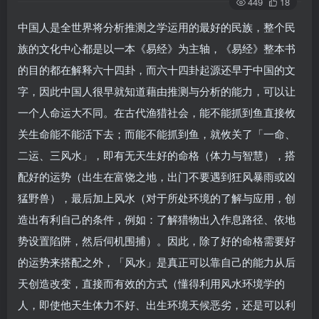
449
18
中国人是全世界将分析推测之学运用的最好的民族，整个民
族的文化中心都是以一本《易经》为主轴，《易经》整本书
的目的都在解释六十四卦，而六十四卦起源还早于中国的文
字，因此中国人很早就知道藉由推测与分析的能力，可以让
一个人命运大不同。在古代渔猎社会，能不能抓到鱼直接攸
关生命能不能活下去；而能不能抓到鱼，就攸关了「一命、
二运、三风水」，即有无天生好的命格（体力与智慧），搭
配好的运势（出生在富饶之地，出门不要遇到狂风暴雨或凶
猛野兽），最后加上风水（对于所处环境的了解与应用，创
造出有利自己的条件，例如：了解猎物出入作息路径、依地
势设置陷阱，然后伺机围捕）。因此，除了好的命格需要好
的运势来搭配之外，「风水」是真正可以靠自己的能力从后
天创造改变，直接而有效的方式（懂得利用风水环境学的
人，即使他天生体力不好、出生环境天候恶劣，还是可以利