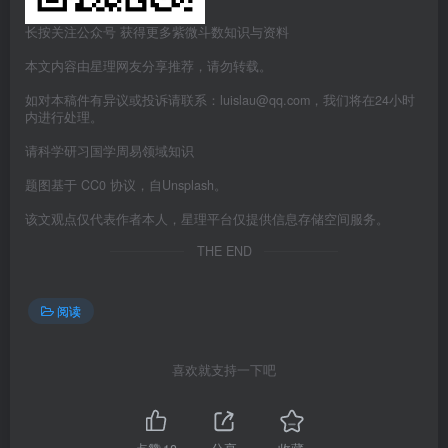
长按关注公众号 获得更多紫微斗数知识与资料
本文内容由星理网友分享推荐，请勿转载。
如对本稿件有异议或投诉请联系：luislau@qq.com，我们将在24小时
内进行处理。
请科学研习国学周易领域知识
题图基于 CC0 协议，自Unsplash。
该文观点仅代表作者本人，星理平台仅提供信息存储空间服务。
THE END
阅读
喜欢就支持一下吧