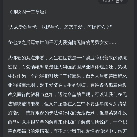
617
13
《佛说四十二章经》
“人从爱欲生忧，从忧生怖。若离于爱，何忧何怖？”
在七夕之后写给世间千万为爱痴情无悔的男男女女……
从佛教的观点来看，人生在世就是一个消业障积善果的修练
过程，而爱情绝对是最让人纠缠的因果业障体现之处，紫微
斗数作为一个能够指引我们了解因果，做为人生积善因解恶
业的指南地图，对于爱情在人生的纠缠，有许多依循着佛教
教义而行的解释与盘相，透过命盘的呈现，可以让我们在无
法摆脱爱情揪葛，但又希望能在人生中不要孤单而有所清楚
的指引，或许艰深的佛法修行我们无法做到，但是紫微斗数
命盘可以用很简单的解释来让我们了解佛法所说的，一个积
善累积福报的爱情观，而不是让我们在爱情的漩涡中，伤害