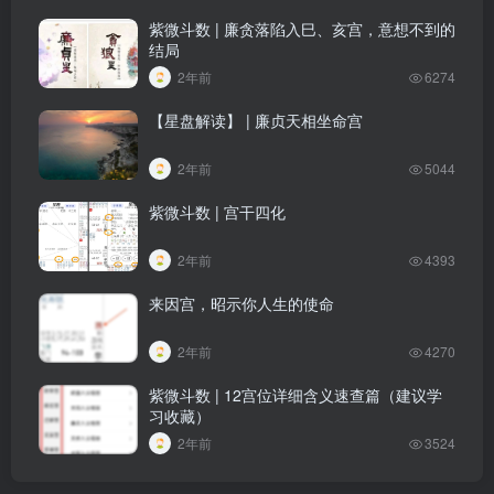
紫微斗数 | 廉贪落陷入巳、亥宫，意想不到的
结局
2年前
6274
【星盘解读】 | 廉贞天相坐命宫
2年前
5044
紫微斗数 | 宫干四化
2年前
4393
来因宫，昭示你人生的使命
2年前
4270
紫微斗数 | 12宫位详细含义速查篇（建议学
习收藏）
2年前
3524