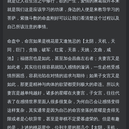
就是让人在生活之中修行，欲的产生，爱情的揪葛或许本来
就是我们这是应该学习的功课，身边的人便是来教导学习的
菩萨，紫微斗数的命盘刚好可以让我们看清楚这个过程以及
自己所该注意的事情。
命盘中，命宫如果是桃花星又逢煞忌的【太阴，天机，天
同，巨门，贪狼，破军，红鸾，天喜，天姚，文曲，咸
池】；福德宫也是如此，甚至加会昌曲左右者；夫妻宫又是
如此者，其实往往很容易就陷入感情的漩涡，一生必然受感
情所困惑，容易沦陷在对情的追求与期待；如果子女宫又是
如此，那更是精神与肉体的欲望都受到极大的牵连。所以夫
妻宫是越单纯越好，诸多的星曜在夫妻宫，子女宫，往往代
表了在感情世界里面人很多很复杂，为何自己会让感情变得
这样复杂，其实通常是因为自己的命宫坐落的星曜是贪得无
限或者是心软异常，甚至是举棋不定爱慕虚荣的。但是有趣
的是，上述的桃花星中，位列主星的那几个【太阴，天机，