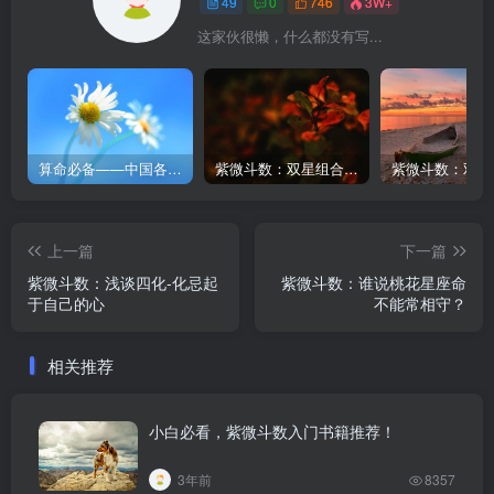
49
0
746
3W+
这家伙很懒，什么都没有写...
算命必备——中国各主要城市平太阳时差对照表
紫微斗数：双星组合 – 天同太阴
上一篇
下一篇
紫微斗数：浅谈四化-化忌起
紫微斗数：谁说桃花星座命
于自己的心
不能常相守？
相关推荐
小白必看，紫微斗数入门书籍推荐！
3年前
8357