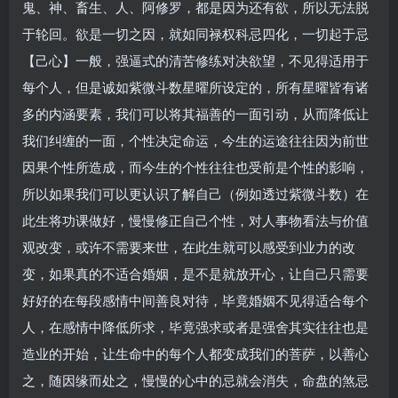
鬼、神、畜生、人、阿修罗，都是因为还有欲，所以无法脱
于轮回。欲是一切之因，就如同禄权科忌四化，一切起于忌
【己心】一般，强逼式的清苦修练对决欲望，不见得适用于
每个人，但是诚如紫微斗数星曜所设定的，所有星曜皆有诸
多的内涵要素，我们可以将其福善的一面引动，从而降低让
我们纠缠的一面，个性决定命运，今生的运途往往因为前世
因果个性所造成，而今生的个性往往也受前是个性的影响，
所以如果我们可以更认识了解自己（例如透过紫微斗数）在
此生将功课做好，慢慢修正自己个性，对人事物看法与价值
观改变，或许不需要来世，在此生就可以感受到业力的改
变，如果真的不适合婚姻，是不是就放开心，让自己只需要
好好的在每段感情中间善良对待，毕竟婚姻不见得适合每个
人，在感情中降低所求，毕竟强求或者是强舍其实往往也是
造业的开始，让生命中的每个人都变成我们的菩萨，以善心
之，随因缘而处之，慢慢的心中的忌就会消失，命盘的煞忌