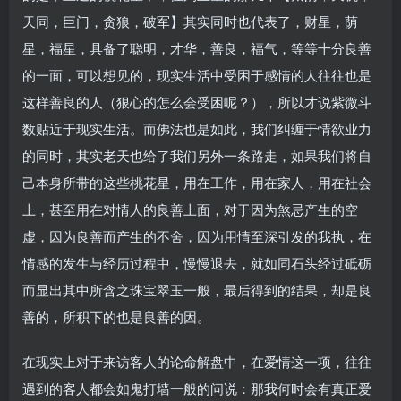
天同，巨门，贪狼，破军】其实同时也代表了，财星，荫
星，福星，具备了聪明，才华，善良，福气，等等十分良善
的一面，可以想见的，现实生活中受困于感情的人往往也是
这样善良的人（狠心的怎么会受困呢？），所以才说紫微斗
数贴近于现实生活。而佛法也是如此，我们纠缠于情欲业力
的同时，其实老天也给了我们另外一条路走，如果我们将自
己本身所带的这些桃花星，用在工作，用在家人，用在社会
上，甚至用在对情人的良善上面，对于因为煞忌产生的空
虚，因为良善而产生的不舍，因为用情至深引发的我执，在
情感的发生与经历过程中，慢慢退去，就如同石头经过砥砺
而显出其中所含之珠宝翠玉一般，最后得到的结果，却是良
善的，所积下的也是良善的因。
在现实上对于来访客人的论命解盘中，在爱情这一项，往往
遇到的客人都会如鬼打墙一般的问说：那我何时会有真正爱