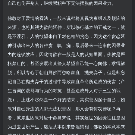
自己也伤害别人，继续累积种下无法摆脱的因果业力。
佛教对于爱情的看法，一般来说都将其视为束缚以及烦恼的
来源，也将其视为欲的延伸，所以修行基本的五戒之一，就
是不淫邪，人的欲望来自于对色相的贪恋，因为这个贪恋延
伸引动出来人的各种贪、嗔、痴，最后带来一连串的因果业
力的连锁效应；因此情欲在一般是人的认知里面，佛教是严
格禁止的，甚至发展出某些人希望自己能一心向佛，求得解
脱，所以专心于朝山拜佛而忽略家庭、抛夫弃子，但是却忘
记自己在抛夫弃子的过程中导致家庭革命所造成的伤害（产
生言词的谩骂与行为的对抗，甚至造成外人对于三宝的诋
毁）。上述不尽然是一个好的结果，其实善因起于自己，如
果对自己身边的人都无法积善因，那又会有何功德呢？再
者，就累世因果对应于命盘来说，其实这世的因缘往往是因
为过去世所产生，诸法从本以来皆涅槃相，佛教的本意本来