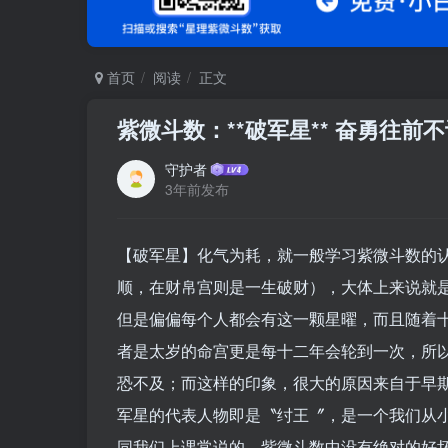
首页
阅读
正文
紫微斗数：**破军星** 奋勇往前
守护者
3年前发布
【破军星】化气为耗，就一般学习紫微斗数的
顺，在财帛宫则是一生破财），大体上来说就
但是偏偏每个人都会有这一颗星曜，而且随着
者是太岁的命宫更是每十二年会轮到一次，所
恐不及；而这样的印象，很大的原因来自于早
军星的代表人物即是〝纣王〞，是一个我们从
同我们上课常说的，紫微斗数中没有绝对的好坏