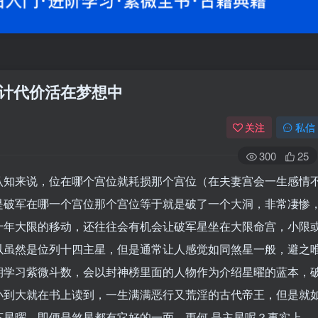
不计代价活在梦想中
关注
私信
300
25
认知来说，位在哪个宫位就耗损那个宫位（在夫妻宫会一生感情
是破军在哪一个宫位那个宫位等于就是破了一个大洞，非常凄惨
十年大限的移动，还往往会有机会让破军星坐在大限命宫，小限
以虽然是位列十四主星，但是通常让人感觉如同煞星一般，避之
期学习紫微斗数，会以封神榜里面的人物作为介绍星曜的蓝本，
小到大就在书上读到，一生满满恶行又荒淫的古代帝王，但是就
星曜，即便是煞星都有它好的一面，更何 是主星呢？事实上，