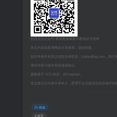
长按关注公众号 获得更多紫微斗数知识与资料
本文内容由星理网友分享推荐，请勿转载。
如对本稿件有异议或投诉请联系：luislau@qq.com，我
请科学研习国学周易领域知识
题图基于 CC0 协议，自Unsplash。
该文观点仅代表作者本人，星理平台仅提供信息存储空间
阅读
# 破军