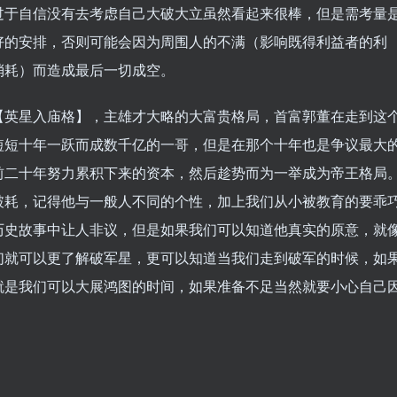
过于自信没有去考虑自己大破大立虽然看起来很棒，但是需考量
好的安排，否则可能会因为周围人的不满（影响既得利益者的利
消耗）而造成最后一切成空。
【英星入庙格】，主雄才大略的大富贵格局，首富郭董在走到这
短短十年一跃而成数千亿的一哥，但是在那个十年也是争议最大
前二十年努力累积下来的资本，然后趁势而为一举成为帝王格局
破耗，记得他与一般人不同的个性，加上我们从小被教育的要乖
历史故事中让人非议，但是如果我们可以知道他真实的原意，就
们就可以更了解破军星，更可以知道当我们走到破军的时候，如
就是我们可以大展鸿图的时间，如果准备不足当然就要小心自己