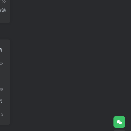
篇
方法
的
52
86
习
13