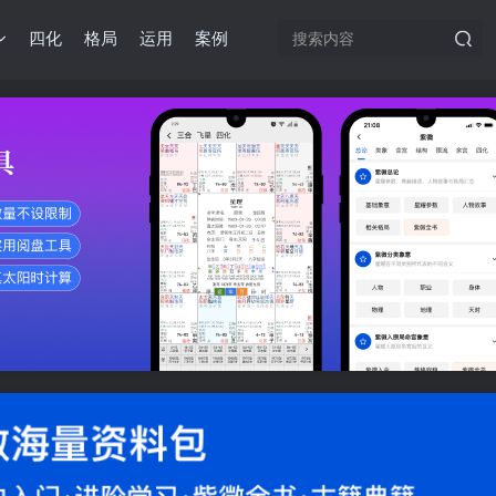
四化
格局
运用
案例