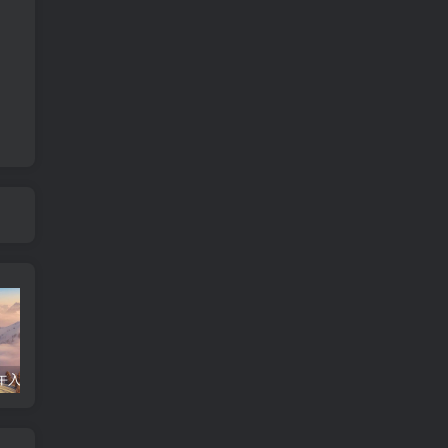
午入命
紫微斗数命宫廉贞
紫微斗数看 婚姻是否有 外遇 1
太