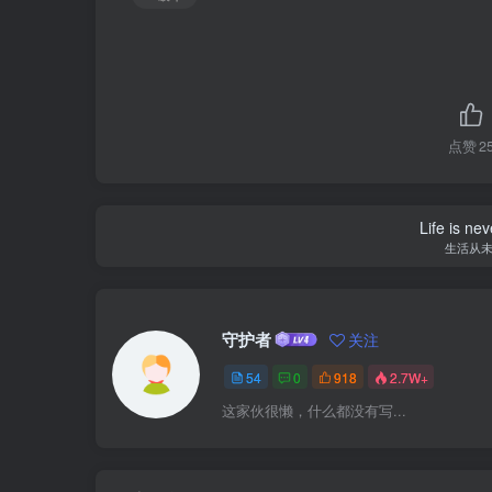
点赞
2
Life is nev
生活从
守护者
关注
54
0
918
2.7W+
这家伙很懒，什么都没有写...