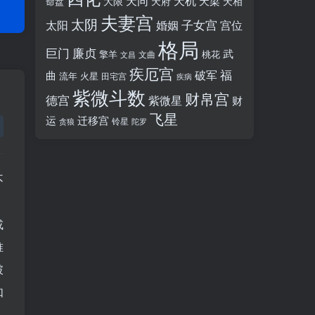
天同
天机
天梁
大限
天府
天相
命盘
夫妻宫
太阴
婚姻
子女宫
宫位
太阳
格局
廉贞
巨门
武
擎羊
桃花
文昌
文曲
疾厄宫
福
破军
曲
流年
火星
田宅宫
疾病
紫微斗数
财帛宫
德宫
紫微星
财
飞星
运
迁移宫
铃星
贪狼
陀罗
不
，
或
唯
破
如