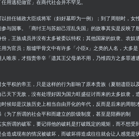
「任用逃犯做官」在商代社会并不罕见。
可以担任辅政大臣或将军（妇好墓即为一例）；到了周朝时，女
能参与国事。「商纣王与苏妲己淫乱失国」的故事其实是反映了
身份，王族成员并没有太多被委以特权；其他国家的奴隶、农奴
任用为官员；殷墟甲骨文中有许多「小臣x」之类的人名，大多是
用人唯亲，才指责帝辛「遗其王父母弟不用，乃维四方之多罪逋
男女平权的帝王，只是这样的行为影响了原本贵族（夏朝遗臣以
自己天下无敌，没有处理好因为国力旺盛征讨而来的太多奴隶，
的时候却是汉族历史上相当自由开化的年代，反而是后来的周朝
暴（为了所谓的社会平和而建立的阶级制度，甚至是陪葬的制
其实所谓的破军，要记得他的破耗是打破既定的规矩，而不想受
是会造成现有的情况被破坏，而破坏得造成往往就会让人感觉是