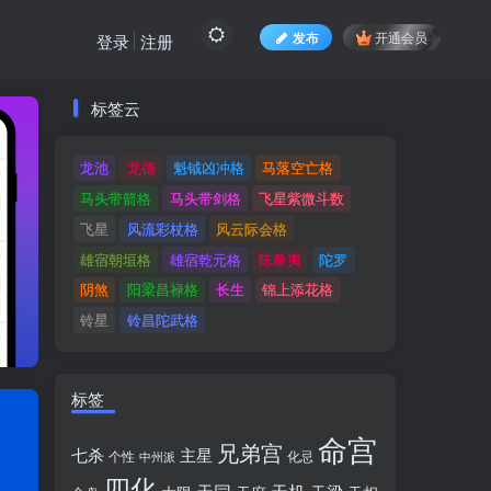
发布
开通会员
登录
注册
标签云
标签云
龙池
龙德
魁钺凶冲格
马落空亡格
龙池
龙德
魁钺凶冲格
马落空亡格
马头带箭格
马头带剑格
飞星紫微斗数
马头带箭格
马头带剑格
飞星紫微斗数
飞星
风流彩杖格
风云际会格
飞星
风流彩杖格
风云际会格
雄宿朝垣格
雄宿乾元格
陈希夷
陀罗
雄宿朝垣格
雄宿乾元格
陈希夷
陀罗
阴煞
阳梁昌禄格
长生
锦上添花格
阴煞
阳梁昌禄格
长生
锦上添花格
铃星
铃昌陀武格
铃星
铃昌陀武格
标签
命宫
兄弟宫
七杀
主星
个性
中州派
化忌
四化