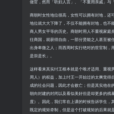
做官，然而「听妇人言」、「不重用亲戚」与
商朝时女性地位很高，女性可以拥有封地，还
地位就大大下降了，不仅不能拥有封地，也不
商人男女平等的历史。商朝时用人不重视家庭
往商国，就获得自由，一部分贤能之人甚至被
出身卑微之人；而西周时实行绝对的世官制，
是崇是长」。
这样看来其实纣王根本就是个唯才适用、重视
周人）的权益，加上纣王一开始过的太爽觉得
成的社会问题，因此才会败亡；但是其实他在
朝向封建的封闭以及看似美好但是却更多的残
度）。因此，我们常在上课的时候告诉学生，
既定的规矩牵制，但是这个打破规矩的后果就