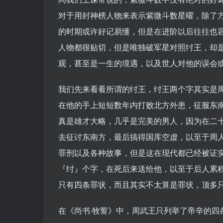
对于用封神榜人物来表示紫微斗数星曜，除了
的时期或许好记易懂，但是在进阶以后往往也
人物都很贴切，但是唯独破军星对照纣王，却
观，甚至是一生的境遇，以及世人对他的误会
我们先来看看所谓的纣王，纣王两个字其实是
在他的手上短短数年内打败北方外患，征服东
真是雄才大略，几乎是完美的男人，因为在二
去征讨东南方，最后搞得国库空虚，以至于周
罪刑以及各种故事，但是这在现代都已经被证
『纣』个字，在死后来送给他，以至于后人累
只有四条罪状，而且其实不太算是罪状，顶多
在《尚书·牧誓》中，周武王只列举了帝辛的四