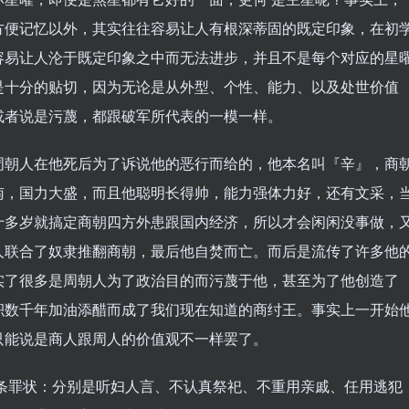
方便记忆以外，其实往往容易让人有根深蒂固的既定印象，在初
容易让人沦于既定印象之中而无法进步，并且不是每个对应的星
是十分的贴切，因为无论是从外型、个性、能力、以及处世价值
或者说是污蔑，都跟破军所代表的一模一样。
周朝人在他死后为了诉说他的恶行而给的，他本名叫『辛』，商
南，国力大盛，而且他聪明长得帅，能力强体力好，还有文采，
十多岁就搞定商朝四方外患跟国内经济，所以才会闲闲没事做，
人联合了奴隶推翻商朝，最后他自焚而亡。而后是流传了许多他
实了很多是周朝人为了政治目的而污蔑于他，甚至为了他创造了
积数千年加油添醋而成了我们现在知道的商纣王。事实上一开始
只能说是商人跟周人的价值观不一样罢了。
条罪状：分别是听妇人言、不认真祭祀、不重用亲戚、任用逃犯