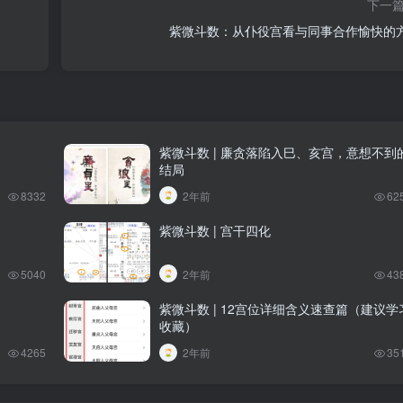
下一
紫微斗数：从仆役宫看与同事合作愉快的
紫微斗数 | 廉贪落陷入巳、亥宫，意想不到
结局
8332
2年前
62
紫微斗数 | 宫干四化
5040
2年前
43
紫微斗数 | 12宫位详细含义速查篇（建议学
收藏）
4265
2年前
35