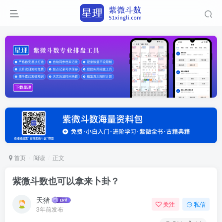
首页
阅读
正文
紫微斗数也可以拿来卜卦？
天猪
关注
私信
3年前发布