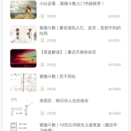
小白必看，紫微斗数入门书籍推荐！
3年前
8331
紫微斗数 | 廉贪落陷入巳、亥宫，意想不到的
结局
2年前
6251
【星盘解读】 | 廉贞天相坐命宫
2年前
5040
紫微斗数 | 宫干四化
2年前
4383
来因宫，昭示你人生的使命
2年前
4260
紫微斗数 | 12宫位详细含义速查篇（建议学
习收藏）