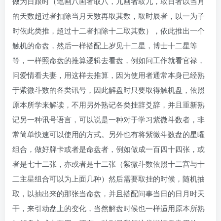
做为日跟时（笔画八画者取八，九画者取九，取日者以当月
的天数超过者扣除当月天数再取其数，取时辰者，以一为子
时依此类推，超过十二者扣除十二取其数），依此推出一个
触机的命盘，然后一样搭配上岁见十二星，博士十二星等
等，一样照命盘的推算逻辑去看盘，例如问工作就看官禄，
问爱情看夫妻，用这样去推算，因为使用者通常本身已经熟
于紫微斗数的各类讯号，因此解盘时只要取得触机盘，依照
原本所学来解读，不用另外熟记各类挂辞爻辞，并且重新熟
记另一种讯号语言，可以说是一种对于学习紫微斗数者，非
常简单快速可以使用的方式。另外也有将紫微斗数盘的星曜
组合，做好牌卡或者是命盘者，例如做成一百四十四张，或
者是七十二张，亦或者是十二张（紫微斗数依照十二宫与十
二主星组合可以为上面几种）然后需要取挂的时候，随机抽
取，以抽出来的那张当命盘，并且搭配问事当日的日月时天
干，来引动盘上的变化，当然解盘时候也一样适用原本所熟