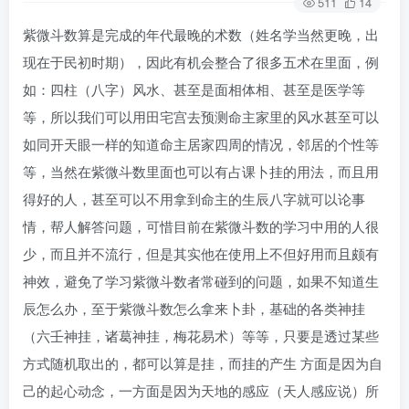
511
14
紫微斗数算是完成的年代最晚的术数（姓名学当然更晚，出
现在于民初时期），因此有机会整合了很多五术在里面，例
如：四柱（八字）风水、甚至是面相体相、甚至是医学等
等，所以我们可以用田宅宫去预测命主家里的风水甚至可以
如同开天眼一样的知道命主居家四周的情况，邻居的个性等
等，当然在紫微斗数里面也可以有占课卜挂的用法，而且用
得好的人，甚至可以不用拿到命主的生辰八字就可以论事
情，帮人解答问题，可惜目前在紫微斗数的学习中用的人很
少，而且并不流行，但是其实他在使用上不但好用而且颇有
神效，避免了学习紫微斗数者常碰到的问题，如果不知道生
辰怎么办，至于紫微斗数怎么拿来卜卦，基础的各类神挂
（六壬神挂，诸葛神挂，梅花易术）等等，只要是透过某些
方式随机取出的，都可以算是挂，而挂的产生 方面是因为自
己的起心动念，一方面是因为天地的感应（天人感应说）所