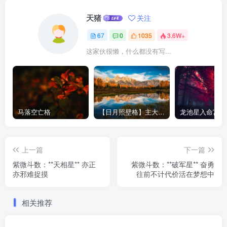
天猪
关注
67
0
1035
3.6W+
这家伙很懒，什么都没有写...
马落空亡格
【日月照壁格】主大富-紫微斗数格局
上一篇
下一篇
紫微斗数：**天相星** 亦正
紫微斗数：**破军星** 奋勇
亦邪难捉摸
往前不计代价活在梦想中
相关推荐