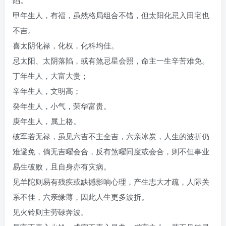
甲年生人，有福，虽然格局组合不错，但太阳化忌入田宅也
不吉。
喜太阴化禄，化权，化科均佳。
忌太阳、太阴落陷，或有煞忌星会照，命主一生辛苦难免。
丁年生人，大富大贵；
辛年生人，文明高；
癸年生人，小气，荣华富贵。
庚年生人，属上格。
破军若无禄，虽见六吉不主全吉，六亲冰炭，人生的波折仍
难避免，倘无吉曜会合，反有煞曜同度或会合，则不但事业
易生破败，且自身亦有灾病。
见羊陀则易有残疾或缺撼影响心理，产生志大才疏，人际关
系不佳，六亲缘薄，因此人生更多波折。
见火铃则主劳碌奔波。