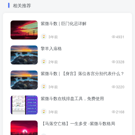
相关推荐
紫微斗数 | 巨门化忌详解
3年前
4931
擎羊入庙格
2年前
3328
紫微斗数 | 【身宫】落位各宫分别代表什么？
3年前
3220
紫微斗数在线排盘工具，免费使用
3年前
2168
【马落空亡格】一生多变 -紫微斗数格局