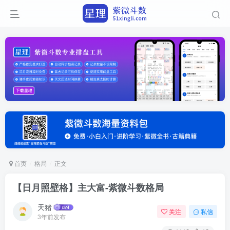
首页
格局
正文
【日月照壁格】主大富-紫微斗数格局
天猪
关注
私信
3年前发布