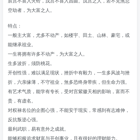
辰宫不喜入火铃，戌宫不喜入昌曲。戌宫之人，若不见煞忌
空劫者，为大富之人。
特点：
一般主大富，尤多不动产，如楼宇、田土、山林、豪宅，或
能继承祖业。
一生将拥有许多不动产，为大富之人。
生多波折，须防桃花。
开创性强，难以满足现状，挫折中有毅力，一生多风波与挫
折，六亲缘薄，不守祖业，煞多恐终身带疾，但生命力强。
有艺术气质，能学有专长，受对宫紫徽天相的影响，富而不
贵，有虚名。
对权禄名位的企图心强，不能安于现实，常感到有志难伸，
反抗叛逆心强。
最利武职，易有意外之成就。
能够积极追求财富与开创事业，且有很好的理财能力。