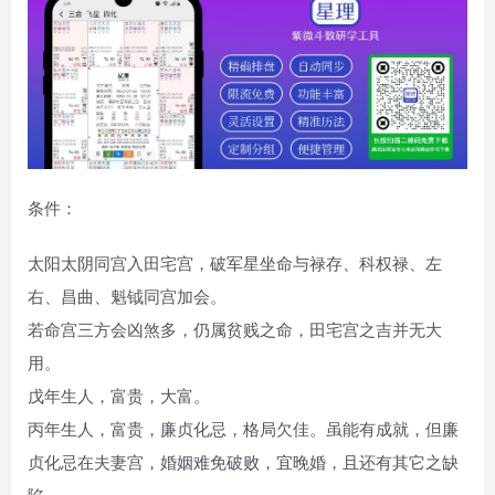
条件：
太阳太阴同宫入田宅宫，破军星坐命与禄存、科权禄、左
右、昌曲、魁钺同宫加会。
若命宫三方会凶煞多，仍属贫贱之命，田宅宫之吉并无大
用。
戊年生人，富贵，大富。
丙年生人，富贵，廉贞化忌，格局欠佳。虽能有成就，但廉
贞化忌在夫妻宫，婚姻难免破败，宜晚婚，且还有其它之缺
陷。