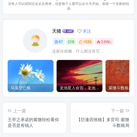
没有人可以回到过去从头再来，但是每个人都可以从今天开始，创造一个全新的结
局
天猪
关注
67
0
1035
3.6W+
这家伙很懒，什么都没有写...
马落空亡格
龙池星入命宫，龙池星在命宫
紫微斗数格局研
上一篇
下一篇
王亭之承诺的紫微轻松看你
【巨逢四煞格】多官司-紫微
是否是有钱人
斗数格局