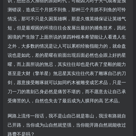
识，想想古人渔猎的原始时代，可能因为对于天气或者是预
测错误，造成三个月抓不到鱼，那种三个月抓不到鱼的可怜
情况，那可不只是久困英雄啊，那是久饿英雄保证让英雄气
短，但是最艰困的环境往往会发展出最好的捕鱼技术，因此
困境的产生除了上面所说的第四种根本希望能让人看透人生
之外，大多数的情况是让人可以累积经验指能力的，就命盘
说也是如此，差的星曜在前面出现后面必然也会跟上好的星
曜，而上面所说的煞忌，其实往往却也是代表了坚毅的能力
甚至是大财（擎羊星）煞忌星其实往往代表了雕琢自己的刀
剑，愿意接受雕琢就可以如同朽木被雕变成艺术品，只是一
刀一刀的凿刻己身必然是痛苦不堪的，而不愿意去让自己承
受痛苦的人，自然也失去了最后成为人膜拜的高 艺术品。
网路上流传一段话，我不是山自己就是靠山，我没有路就自
己开路，当你成为山自然就坚强，当你能开路自然就能收过
路费不是吗？