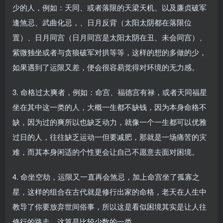
少的人，例如：天同、或者落限的天梁天机、以及廉贞破军
逢煞忌、武曲化忌，、日月反背（太阳太阴都在落限位
置）、日月同宫（日月同宫是太阳太阴在丑、未会同宫）、
紫微独坐或者与贪狼破军对拱等等，这样的想的多做的少，
如果遇到了运限又差，便会很容易觉得对环境的无力感。
3. 命格过太爽者，例如：命宫、福德宫有禄，或者天同福星
坐在其中这一类的人，大概一生都不缺钱，因为本身命格不
缺，因为过的爽所以也缺乏动力，就像一个一生都可以优雅
过日的人，往往缺乏运动一但要减肥，那就是一场痛苦的灾
难，而其本身闲适的个性更会让自己不愿意去面对困境。
4. 命坐空劫，运限又一直再会煞忌，加上命宫坐了孤寡之
星，这样的组合在古代就是修行出家的命格，老天在人生中
教导了你要放弃世间俗事，所以这是看似困境其实是让人往
修行的路走，这算是比较少数的一类。