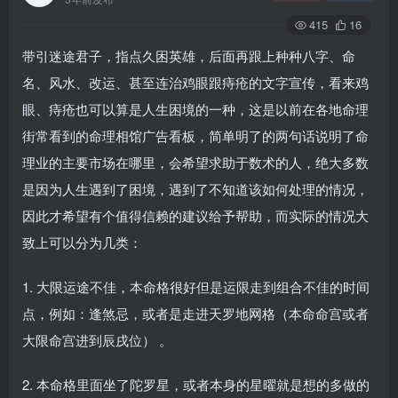
415
16
带引迷途君子，指点久困英雄，后面再跟上种种八字、命
名、风水、改运、甚至连治鸡眼跟痔疮的文字宣传，看来鸡
眼、痔疮也可以算是人生困境的一种，这是以前在各地命理
街常看到的命理相馆广告看板，简单明了的两句话说明了命
理业的主要市场在哪里，会希望求助于数术的人，绝大多数
是因为人生遇到了困境，遇到了不知道该如何处理的情况，
因此才希望有个值得信赖的建议给予帮助，而实际的情况大
致上可以分为几类：
1. 大限运途不佳，本命格很好但是运限走到组合不佳的时间
点，例如：逢煞忌，或者是走进天罗地网格（本命命宫或者
大限命宫进到辰戌位） 。
2. 本命格里面坐了陀罗星，或者本身的星曜就是想的多做的