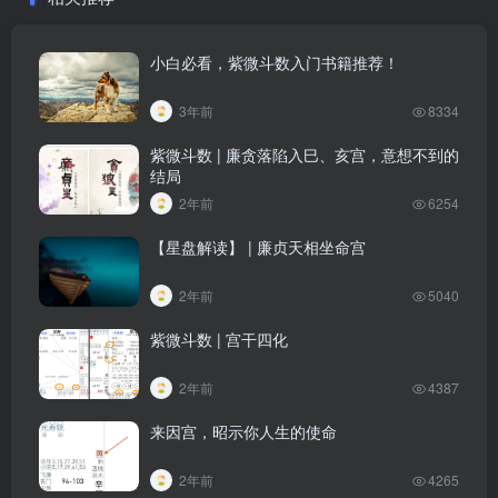
小白必看，紫微斗数入门书籍推荐！
3年前
8334
紫微斗数 | 廉贪落陷入巳、亥宫，意想不到的
结局
2年前
6254
【星盘解读】 | 廉贞天相坐命宫
2年前
5040
紫微斗数 | 宫干四化
2年前
4387
来因宫，昭示你人生的使命
2年前
4265