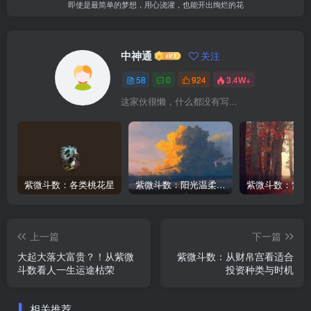
即使是最简单的梦想，用心浇灌，也能开出绚烂的花
中神通
关注
58
0
924
3.4W+
这家伙很懒，什么都没有写...
紫微斗数：各类桃花星
紫微斗数：阳光温柔与阴晴不定的日月同宫男
上一篇
下一篇
大起大落大富贵？！从紫微
紫微斗数：从财帛宫看适合
斗数看人一生运途枯荣
投资种类与时机
相关推荐