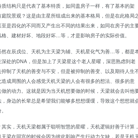
特质结构只是代表了基本特质，如同盖房子一样，有了基本的架
有庭院景观？这是由主星所组成出来的基本格局，但是在此格局
甚至是四化的不同而又产生出不同的结果出来，如同在房子的主
风格、建材好坏、地段好坏…等，才是影响房子的实际价值。
必然在辰戌位、天机为主天梁为辅、天机星化气为善…等，都是
深处的DNA，但是加上了天梁星这个老人星曜，深思熟虑到老
去抑制了天机的善变与不安，但是被抑制的善变、以及期待人生
此造成周围的人会感觉天机天梁的人会有很多的想法、很多的意
去做的动力。这就是因为当天机想要做的时候，天梁就会去叫他
法，身边的长辈总是希望我们能够多想想缓缓，导致这个想想就
价。
？其实，天机天梁都属于聪明智慧的星曜，天机逻辑好善于计算
机天梁在同宫的时候会因为彼此影响产生行动力欠缺，若是天机