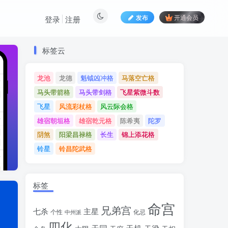
发布
开通会员
登录
注册
标签云
标签云
龙池
龙德
魁钺凶冲格
马落空亡格
龙池
龙德
魁钺凶冲格
马落空亡格
马头带箭格
马头带剑格
飞星紫微斗数
马头带箭格
马头带剑格
飞星紫微斗数
飞星
风流彩杖格
风云际会格
飞星
风流彩杖格
风云际会格
雄宿朝垣格
雄宿乾元格
陈希夷
陀罗
雄宿朝垣格
雄宿乾元格
陈希夷
陀罗
阴煞
阳梁昌禄格
长生
锦上添花格
阴煞
阳梁昌禄格
长生
锦上添花格
铃星
铃昌陀武格
铃星
铃昌陀武格
标签
命宫
兄弟宫
七杀
主星
个性
中州派
化忌
四化