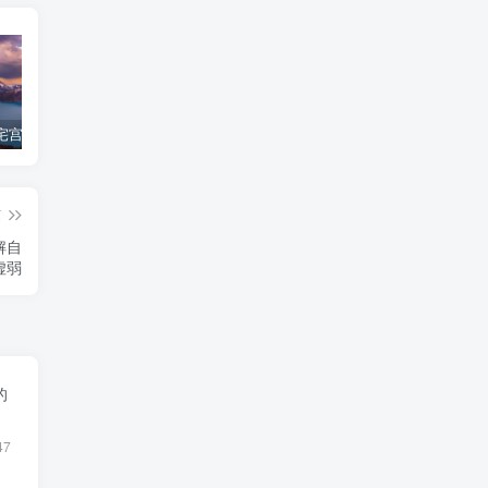
宅宫
紫微斗数：从夫妻宫暗合看情感的羁绊
福德、迁移之「禄权科」，均可解忌
天
篇
解自
虚弱
的
47