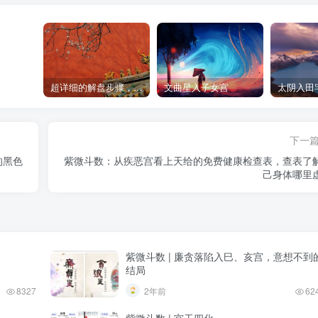
超详细的解盘步骤，紫微斗数入门新手小白必收藏
文曲星入子女宫
太阴入田
下一
的黑色
紫微斗数：从疾恶宫看上天给的免费健康检查表，查表了
己身体哪里
紫微斗数 | 廉贪落陷入巳、亥宫，意想不到
结局
8327
2年前
62