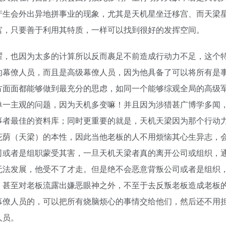
产生会外出异地拼事业的现象，尤其是天机星坐迁移宫、而天梁
宫，只要善于利用其特质，一样可以找到很好的发挥空间。
曜，也因为太多的计算所以反而裹足不前造成行动力不足，这个
的幕僚人员，而且是高级幕僚人员，因为他具备了可以将所有是
方面面都能够做到最充分的思虑，如同一个能够综观全局的高级
单一主观的问题，因为天机多变嘛！并且因为涉猎甚广博学多闻
事者最佳的资料库；同时更重要的就是，天机天梁因为那个行动
庇荫（天梁）的本性，因此当他老板的人不用烦恼其心生异志，
司或者是组职蒙受其害，一旦天机天梁者真的离开公司或组织，
无法发展，他受不了才走。但是绝不会恶意背叛公司或者是组织
，甚至对老板流露出嫌恶眼神之外，不至于去反叛老板造成老板
幕僚人员的，可以把所有烧脑烦心的事情交给他们，然后还不用
人员。