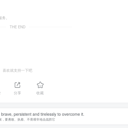
服务。
THE END
喜欢就支持一下吧
2
分享
收藏
be brave, persistent and tirelessly to overcome it.
候，要勇敢、执着、不畏艰辛地去战胜它