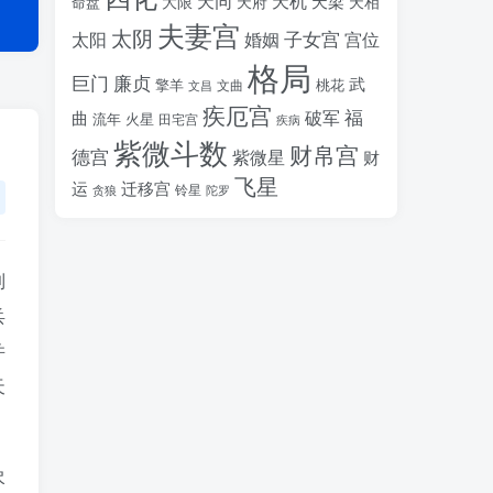
天同
天机
天梁
大限
天府
天相
命盘
夫妻宫
太阴
婚姻
子女宫
宫位
太阳
格局
廉贞
巨门
武
擎羊
桃花
文昌
文曲
疾厄宫
福
破军
曲
流年
火星
田宅宫
疾病
紫微斗数
财帛宫
德宫
紫微星
财
飞星
运
迁移宫
铃星
贪狼
陀罗
到
兵
并
天
尽