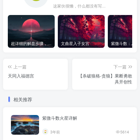
这家伙很懒，什么都没有写...
超详细的解盘步骤，紫微斗数入门新手小白必收藏
文曲星入子女宫
上一篇
下一篇
天同入福德宫
【杀破狼格-贪狼】果断勇敢
具开创性
相关推荐
紫微斗数火星详解
3年前
5614