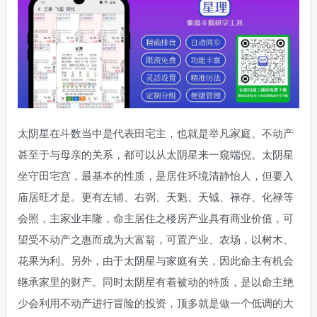
太阴星在斗数当中是代表田宅主，也就是举凡家庭、不动产
甚至于与母亲的关系，都可以从太阴星来一窥端倪。太阴星
坐守田宅宫，最基本的性质，是居住环境清静怡人，但要入
庙居旺才是。更有左辅、右弼、天魁、天钺、禄存、化禄等
会照，主家业丰隆，命主居住之楼房产业具有商业价值，可
望受不动产之惠而成为大富翁，可置产业、农场，以树木、
花果为利。另外，由于太阴星与家庭有关，因此命主有机会
继承家里的财产。同时太阴星有着被动的特质，是以命主绝
少会利用不动产进行冒险的投资，顶多就是做一个低调的大