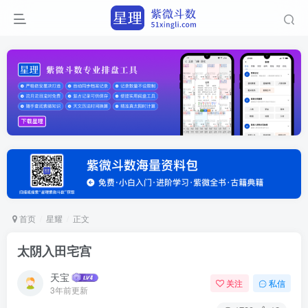
首页
星耀
正文
太阴入田宅宫
天宝
关注
私信
3年前更新