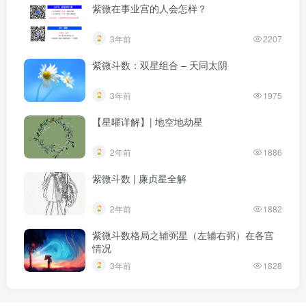
紫微在事业宫的人会怎样？
3年前
2207
紫微斗数：双星组合 – 天同太阴
3年前
1975
【星曜详解】| 地空地劫星
2年前
1886
紫微斗数 | 廉贞星全解
2年前
1882
紫微斗数格局之辅弼星（左辅右弼）在各宫
情况
3年前
1828