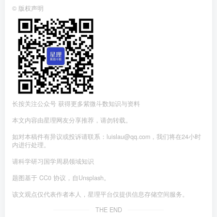
©
版权声明
长按关注公众号 获得更多紫微斗数知识与资料
本文内容由星理网友分享推荐，请勿转载。
如对本稿件有异议或投诉请联系：luislau@qq.com，我们将在24小时
内进行处理。
请科学研习国学周易领域知识
题图基于 CC0 协议，自Unsplash。
该文观点仅代表作者本人，星理平台仅提供信息存储空间服务。
THE END