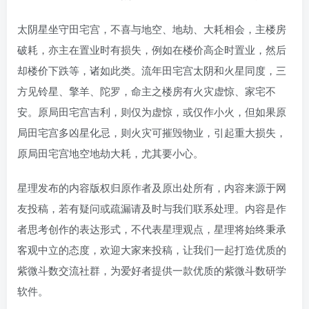
太阴星坐守田宅宫，不喜与地空、地劫、大耗相会，主楼房
破耗，亦主在置业时有损失，例如在楼价高企时置业，然后
却楼价下跌等，诸如此类。流年田宅宫太阴和火星同度，三
方见铃星、擎羊、陀罗，命主之楼房有火灾虚惊、家宅不
安。原局田宅宫吉利，则仅为虚惊，或仅作小火，但如果原
局田宅宫多凶星化忌，则火灾可摧毁物业，引起重大损失，
原局田宅宫地空地劫大耗，尤其要小心。
星理发布的内容版权归原作者及原出处所有，内容来源于网
友投稿，若有疑问或疏漏请及时与我们联系处理。内容是作
者思考创作的表达形式，不代表星理观点，星理将始终秉承
客观中立的态度，欢迎大家来投稿，让我们一起打造优质的
紫微斗数交流社群，为爱好者提供一款优质的紫微斗数研学
软件。