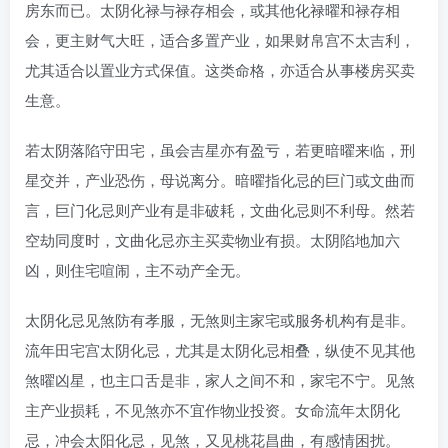
房东而已。太阴化禄与禄存相会，或其他化禄曜和禄存相
会，更主财气大旺，适合多置产业，如果财帛宫不太吉利，
尤其适合以置业方式保值。这类命格，亦适合从事楼房买卖
生意。
若太阴落陷守田宅，虽会吉星亦有盈亏，若更暗曜来临，刑
星交并，产业恐伤，母说离分。暗曜指化忌的巨门或文曲而
言，巨门化忌则产业有是非破耗，文曲化忌则不利母。然若
空劫同度时，文曲化忌亦主买卖物业有损。太阴陷地加六
凶，则住宅喧闹，主不动产全无。
太阴化忌见煞防有孝服，无煞则主家宅或服务机构有是非。
流年田宅宫太阴化忌，尤其是太阴化忌相叠，纵使不见其他
煞曜凶星，也主口舌是非，家人之间不和，家宅不宁。见煞
主产业损耗，不见煞亦不宜作物业投资。女命流年太阴化
忌，冲会太阳化忌，见煞，又见桃花昌曲，有感情困扰。