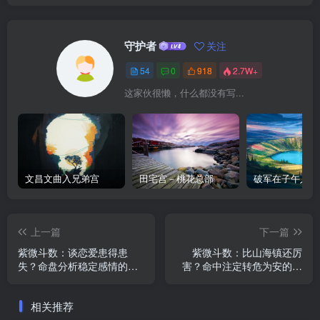
守护者
关注
54
0
918
2.7W+
这家伙很懒，什么都没有写...
文昌文曲入兄弟宫
田宅宫－桃花总部
破军在子午入命
上一篇
下一篇
紫微斗数：谈恋爱患得患
紫微斗数：比山海镇还厉
失？命盘分析稳定感情的秘
害？命中注定转危为安的命
诀
格
相关推荐