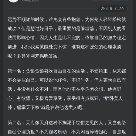
418
29
运势不顺遂的时候，难免会有些抱怨，为何别人轻轻松松就
成功？但是想过好日子，最重要的是够坦荡，不因别人的看
法而影响心情，因为人生是比不完的，依靠自己的努力稳定
前进，我行我素就能处变不惊！谁有这种强劲的心理素质
呢？多算算网来揭晓答案。
第一名：贪狼贪狼喜欢自由自在的生活，不受约束，从来都
不会委屈自己。可以说他任性、不识时务，但人家为自己而
活，并没有什么不对，而且他也不在乎你怎么想。他有野
心、有欲望，又极喜爱享受，享受得有点疯狂。“醉卧美人
膝，醒掌天下权”就是在说他这类人呢。
第二名：天府像天府这种不拘泥于世俗之见的人，又岂会给
自己心理负担？不为虚名所动，不为闲言碎语担心，自是坦