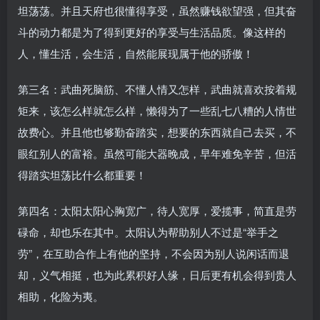
坦荡荡。并且天府也很懂得享受，虽然赚钱欲望强，但其奋
斗的动力都是为了得到更好的享受与生活品质。像这样的
人，懂生活，会生活，自然能展现属于他的骄傲！
第三名：武曲死脑筋、不懂人情又怎样，武曲就喜欢按着规
矩来，该怎么样就怎么样，懒得为了一些乱七八糟的人情世
故费心。并且他也够勤奋踏实，想要的东西就自己去买，不
眼红别人的富裕。虽然可能大器晚成，早年难免辛苦，但活
得踏实坦荡比什么都重要！
第四名：太阳太阳心胸宽广，待人宽厚，爱揽事，简直是劳
碌命，却也乐在其中。太阳认为帮助别人不过是“举手之
劳”，在互助合作上有他的坚持，不会因为别人说闲话而退
却，义气相挺，也为此累积好人缘，日后更有机会得到贵人
相助，化险为夷。