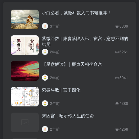
小白必看，紫微斗数入门书籍推荐！
3年前
8339
紫微斗数 | 廉贪落陷入巳、亥宫，意想不到的
结局
2年前
6261
【星盘解读】 | 廉贞天相坐命宫
2年前
5041
紫微斗数 | 宫干四化
2年前
4388
来因宫，昭示你人生的使命
2年前
4268