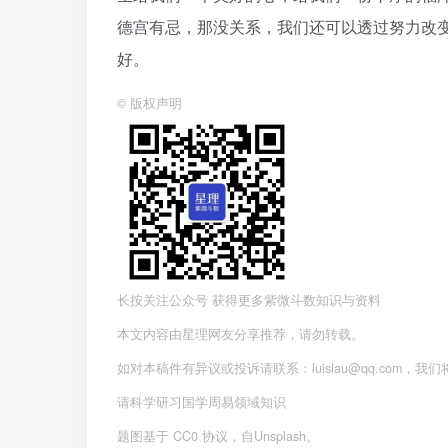
德宫有忌，那没关系，我们还可以透过努力改
好。
©
版权声明
长按关注公众号 获得更多紫微斗数知识与资料
本文内容由星理网友分享推荐，请勿转载。
如对本稿件有异议或投诉请联系：luislau@qq.com，我
请科学研习国学周易领域知识
题图基于 CC0 协议，自Unsplash。