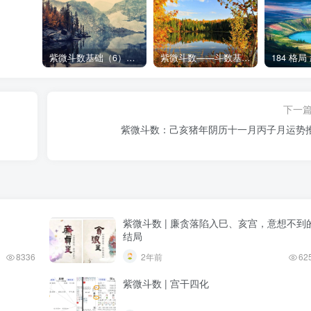
紫微斗数基础（6）前生今世来因宫
紫微斗数——斗数基本格局(上)
下一
紫微斗数：己亥猪年阴历十一月丙子月运势
紫微斗数 | 廉贪落陷入巳、亥宫，意想不到
结局
8336
2年前
62
紫微斗数 | 宫干四化