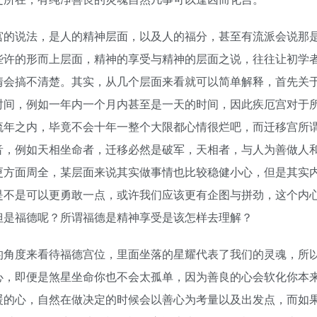
宫的说法，是人的精神层面，以及人的福分，甚至有流派会说那
些许的形而上层面，精神的享受与精神的层面之说，往往让初学
情会搞不清楚。其实，从几个层面来看就可以简单解释，首先关
时间，例如一年内一个月内甚至是一天的时间，因此疾厄宫对于
流年之内，毕竟不会十年一整个大限都心情很烂吧，而迁移宫所
音，例如天相坐命者，迁移必然是破军，天相者，与人为善做人
更方面周全，某层面来说其实做事情也比较稳健小心，但是其实
是不是可以更勇敢一点，或许我们应该更有企图与拼劲，这个内
但是福德呢？所谓福德是精神享受是该怎样去理解？
的角度来看待福德宫位，里面坐落的星耀代表了我们的灵魂，所
心，即便是煞星坐命你也不会太孤单，因为善良的心会软化你本
暖的心，自然在做决定的时候会以善心为考量以及出发点，而如