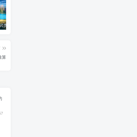
184 格局 武贪同行、日月夹命
左辅入疾厄宫 左辅在疾厄宫
算命必备——中国各主要城市平太阳时差对照表
篇
推算
的
57