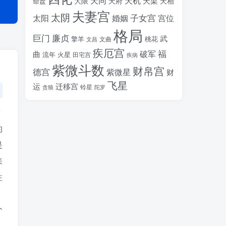
天同
天机
天梁
大限
天府
天相
命盘
夫妻宫
太阴
婚姻
子女宫
宫位
太阳
格局
廉贞
巨门
武
擎羊
桃花
文昌
文曲
疾厄宫
福
破军
曲
流年
火星
田宅宫
疾病
紫微斗数
财帛宫
德宫
紫微星
财
飞星
运
迁移宫
铃星
贪狼
陀罗
的
是
来
往
个