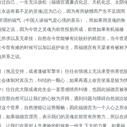
放过自己，一生无法放松（福德宫遇廉贞化忌、天机化忌、太阴
足永远有着不足的灵魂(忌为己心，因为有所缺憾而产生不足因而
有所谓的福气（中国人谈福气是心境的喜乐），而如果用灵魂的角
福报之说，因为今世之灵魂为前世投胎所成，前世如果有机福修
无所求以及无牵挂，自然在今世能够有比较好的精层次，当今世
在今世有难的时候可以加以庇护命主，而福德宫有天梁者有被称
魂所系之说。
破（煞忌交持，或者逢破军擎羊）往往在情感上无法承受伤害也
社会体制对其压力，纠结的一颗心，如果再遇上命宫坐落是较为
冲）往往此大限或者此生会一直受感情所纠缠，也因此福德宫被
德宫那自然可以让我们的心较为开阔，遇到问题与障碍自然就比
对这个世界，自然便能让运势顺畅；因此福德宫为一个人心之所
报，如果福德宫漂亮，表示我们的灵魂在前世有所努力，所以在
，让我们在面对人生考验的时候有一份支 下去的力量，如果福