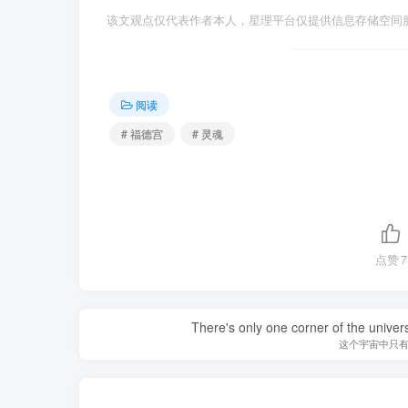
该文观点仅代表作者本人，星理平台仅提供信息存储空间
阅读
# 福德宫
# 灵魂
点赞
7
There's only one corner of the univer
这个宇宙中只