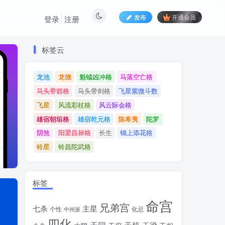
发布
开通会员
登录
注册
标签云
标签云
龙池
龙德
魁钺凶冲格
马落空亡格
龙池
龙德
魁钺凶冲格
马落空亡格
马头带箭格
马头带剑格
飞星紫微斗数
马头带箭格
马头带剑格
飞星紫微斗数
飞星
风流彩杖格
风云际会格
飞星
风流彩杖格
风云际会格
雄宿朝垣格
雄宿乾元格
陈希夷
陀罗
雄宿朝垣格
雄宿乾元格
陈希夷
陀罗
阴煞
阳梁昌禄格
长生
锦上添花格
阴煞
阳梁昌禄格
长生
锦上添花格
铃星
铃昌陀武格
铃星
铃昌陀武格
标签
命宫
兄弟宫
七杀
主星
个性
中州派
化忌
四化