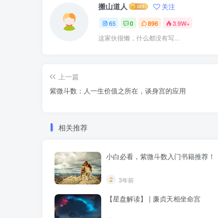
搬山道人
关注
65
0
896
3.9W+
这家伙很懒，什么都没有写...
上一篇
紫微斗数：人一生价值之所在，谈身宫的应用
相关推荐
小白必看，紫微斗数入门书籍推荐！
3年前
【星盘解读】 | 廉贞天相坐命宫