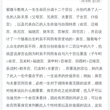
436
25
紫微斗数将人一生生命区分成十二个宫位，分别代表了人一
生的人际关系（父母宫、兄弟宫、夫妻宫、子女宫、仆役
宫），以及代表自己的人生价值与自我特质（命宫、迁移
宫、疾厄宫、福德宫、财帛宫、官禄宫、田宅宫），并且设
计了一个随着出生时辰不同而有所变动的~ 身宫，随着每个
人出生的时辰不同，身宫分别坐落在十二宫位中的六个，也
就是说身宫会因为时辰不同而各自与六个宫位重迭（子午时
>命宫、丑未时>福德宫、寅申时>官禄宫、卯酉时>迁移宫、
辰戌时>财帛宫、巳亥时>夫妻宫），所重迭的宫位，则代表
了此人一生中最在乎的，一生追求的价值所在；例如：身宫
与夫妻宫同宫者，必然一生对于感情有着无限的追求，感情
对他来说比什么都重要。身宫所在之处的星曜，也几乎可以
当做另外一个命宫来看待，因此有所谓的35岁之后，可以舍
命宫而看身宫来判断此人个性特质以及价值观的说法，这实