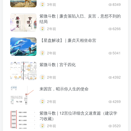
3年前
8349
紫微斗数 | 廉贪落陷入巳、亥宫，意想不到的
结局
2年前
6266
【星盘解读】 | 廉贞天相坐命宫
2年前
5041
紫微斗数 | 宫干四化
2年前
4392
来因宫，昭示你人生的使命
2年前
4269
紫微斗数 | 12宫位详细含义速查篇（建议学
习收藏）
2年前
3520