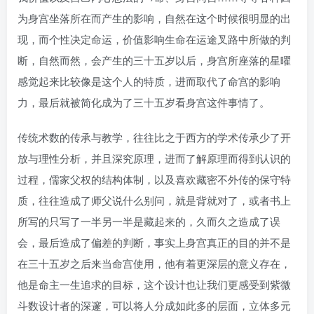
为身宫坐落所在而产生的影响，自然在这个时候很明显的出
现，而个性决定命运，价值影响生命在运途叉路中所做的判
断，自然而然，会产生的三十五岁以后，身宫所座落的星曜
感觉起来比较像是这个人的特质，进而取代了命宫的影响
力，最后就被简化成为了三十五岁看身宫这件事情了。
传统术数的传承与教学，往往比之于西方的学术传承少了开
放与理性分析，并且深究原理，进而了解原理而得到认识的
过程，儒家父权的结构体制，以及喜欢藏密不外传的保守特
质，往往造成了师父说什么别问，就是背就对了，或者书上
所写的只写了一半另一半是藏起来的，久而久之造成了误
会，最后造成了偏差的判断，事实上身宫真正的目的并不是
在三十五岁之后来当命宫使用，他有着更深层的意义存在，
他是命主一生追求的目标，这个设计也让我们更感受到紫微
斗数设计者的深邃，可以将人分成如此多的层面，立体多元