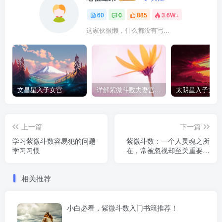
60
0
885
3.6W+
这家伙很懒，什么都没有写...
文昌星入子女宫
详解紫微斗数夫妻宫星曜
上一篇
下一篇
学习紫微斗数容易犯的问题-
紫微斗数：一个人灵魂之所
学习习惯
在，常被忽视却至关重要的
福德宫
相关推荐
小白必看，紫微斗数入门书籍推荐！