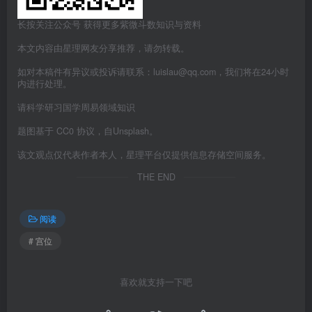
长按关注公众号 获得更多紫微斗数知识与资料
本文内容由星理网友分享推荐，请勿转载。
如对本稿件有异议或投诉请联系：luislau@qq.com，我们将在24小时
内进行处理。
请科学研习国学周易领域知识
题图基于 CC0 协议，自Unsplash。
该文观点仅代表作者本人，星理平台仅提供信息存储空间服务。
THE END
阅读
# 宫位
喜欢就支持一下吧