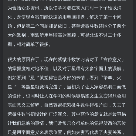
为含括众多资讯，所以使学习者在初入门时一下子难以消
化，既使现今我们能快速的用电脑排盘，解决了第一个问
题，但是第二个问题却是依旧，甚至紫微斗数还区分了两个
大的派别，南派所用星曜高达百颗，可是北派不过二十多
颗，相对简单了很多。
很大的原因在于，现在的紫微斗数学习者对于「宫位意义」
的掌握度相对地不佳，以及对于星曜有太多字面上的误解，
例如看到〝忌〞就觉得它是不好的事情，看到〝擎羊、火
星〞…等煞星就觉得完蛋了，当初为了让大家容易明白而做
的设计，也同时让人在学习的时候容易望文生义变得只会用
表面意义去解释，自然容易把紫微斗数学得很片面，失去了
紫微斗数当初设计的广泛涵义。其中宫位的意义就是最容易
让我们忽略的事情，我们常常只会很单纯的觉得所谓的宫位
只是用字面意义来表示位置，例如夫妻宫代表了夫妻关系，