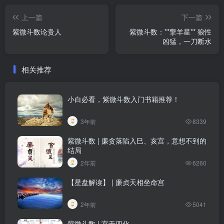
上一篇
下一篇
紫微斗数论贵人
紫微斗数：**擎羊星** 狼性
凶猛，一刀断水
相关推荐
小白必看，紫微斗数入门书籍推荐！
3年前
8339
紫微斗数 | 廉贪落陷入巳、亥宫，意想不到的
结局
2年前
6260
【星盘解读】 | 廉贞天相坐命宫
2年前
5041
紫微斗数 | 宫干四化