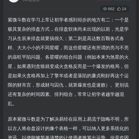
662
24
紫微斗数在学习上常让初学者感到却步的地方有二：一个是
极其复杂的排盘方式，在排盘软体尚未出现的以前，光是学
习从生辰来排盘就要搞很久；第二则是高达数百颗各式各
样、大大小小的不同星曜，而这些星曜还有所谓的亮与不亮
的庙旺平陷问题、各星曜的组合问题（例如本来为煞星的火
星，如果遇到贪狼就变成火贪格反而是一个爆发的格局，但
是如果火贪格再加上了擎羊或者是落陷的廉贞刚好再这个运
限的财帛宫，形成财与囚仇，就算爆发也是速败）。更别说
还有复杂的时间因素、排列组合，常常让初学者越学越混
乱。
原本紫微斗数是为了解决易经在应用上易流于隐晦不明，所
以古人将命盘设计的像个表格一样，可以纳入更多系统化的
资讯，以便能够简单清楚的让使用者推算出运势。但是也因