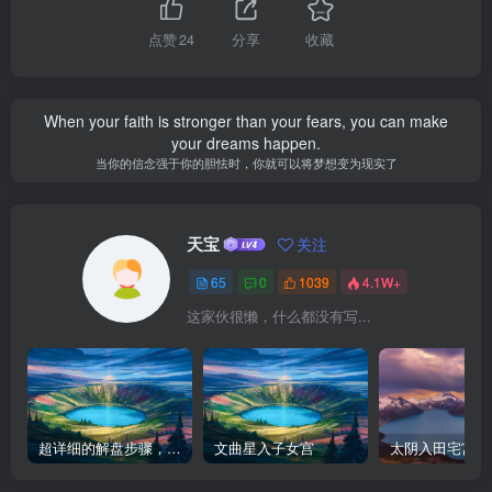
点赞
24
分享
收藏
When your faith is stronger than your fears, you can make
your dreams happen.
当你的信念强于你的胆怯时，你就可以将梦想变为现实了
天宝
关注
65
0
1039
4.1W+
这家伙很懒，什么都没有写...
超详细的解盘步骤，紫微斗数入门新手小白必收藏
文曲星入子女宫
太阴入田宅宫