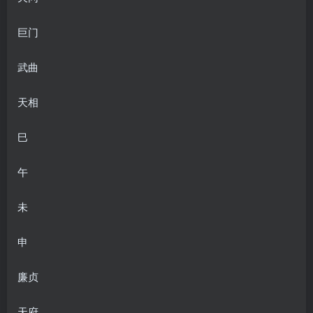
巨门
武曲
天相
巳
午
未
申
廉贞
天府