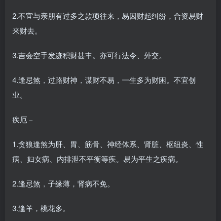
2.不宜与亲朋有过多之款项往来，易因财起纠纷，合资易财
来财去。
3.吉会空手发迹积财甚丰。亦可行法令、外交。
4.逢忌煞，过路财神，谋财不易，一生多为财困。不宜创
业。
疾厄－
1.贪狼逢煞为肝、胃、筋骨、神经体系、肾脏、枢纽炎、性
病、妇女病、内排泄不平衡等疾。易为平生之疾病。
2.逢忌煞，子缘薄，肾病不免。
3.逢羊，桃花多。