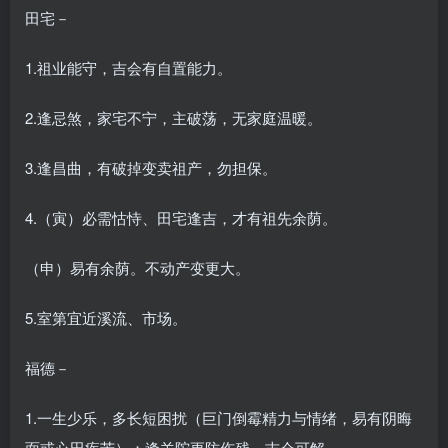
田宅－
1.祖业能守，吉会有自置能力。
2.逢忌煞，家宅不宁，主破荡，无家庭温暖。
3.逢昌曲，有破掉变卖祖产，勿担保。
4.（寅）必需怙恃、田宅逢吉，才有祖先余荫。
（申）易有余荫。不动产变更大。
5.室第宜近溪流、市场。
福德－
1.一生少乐，多长短困扰（巨门倒霉精力与情绪，易有阴晦
面或心田疾苦）；逢羊陀更防伤残，吉会可解。