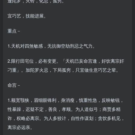
逢陀罗，火铃，化忌，孤穷。
宜巧艺，技能进展。
重点－
1.天机对四煞敏感，无抗御空劫刑忌之气力。
2.限行田宅位，必有变更。「天机巳亥命宫逢，好饮离宗奸
刁重」。加陀罗火忌，下局孤穷，只宜做生意巧艺之辈。
命宫－
1.额宽颚狭，眉细眼锋利，身消瘦，慎重性急，反映敏锐，
性暴躁，迟疑不定，善良，孝顺。为人道似弓；商贾多精
诈，权略必离宗。为人多狡计，自性作谋划；贪饮多机见，
离宗必远亲。