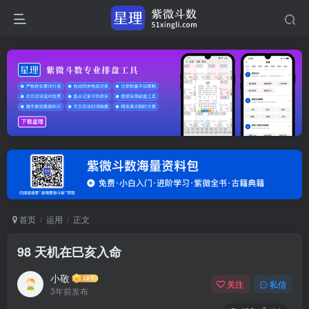
首页
运用
正文
98 天机在巳亥入命
小敬
关注
私信
3年前发布