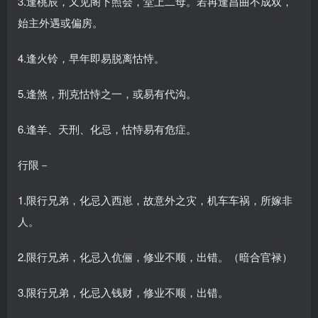
3.逢桃辰，又见阁下照会，堂上二母。若再逢昌曲不成双，
始主外遇或偏房。
4.逢火铃，早年即易脱离怙恃。
5.逢煞，刑克怙恃之一，或易有代沟。
6.逢羊、天刑、化忌，怙恃易有危症。
行限－
1.限行兄弟，化忌入西崽，故意外之灾，机车车祸，所嫁非
人。
2.限行兄弟，化忌入伉俪，修业不顺，出错。（暗合官禄）
3.限行兄弟，化忌入钱财，修业不顺，出错。