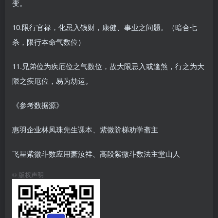
变。
10.限行官禄，化忌入钱财，康健、事业之问题。（暗合七
杀，限行本命气数位）
11.兄弟位为疾厄位之气数位，故大限忌入或逢煞，行之为大
限之疾厄位，易为劫运。
《参考数据源》
惠羽企业林凤珠先生课本、紫微阶梯劝学斋主
飞星紫微斗数应用萧汝祥、高段紫微斗数法主堂山人
©
版权声明