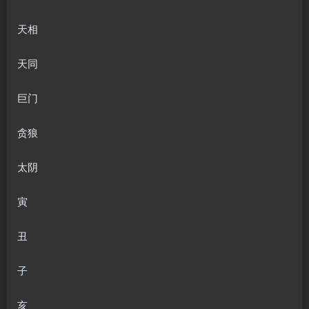
天相
天同
巨门
贪狼
太阴
寅
丑
子
亥