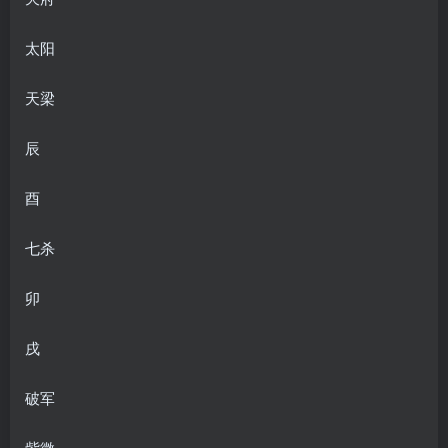
太阳
天梁
辰
酉
七杀
卯
戌
破军
紫微