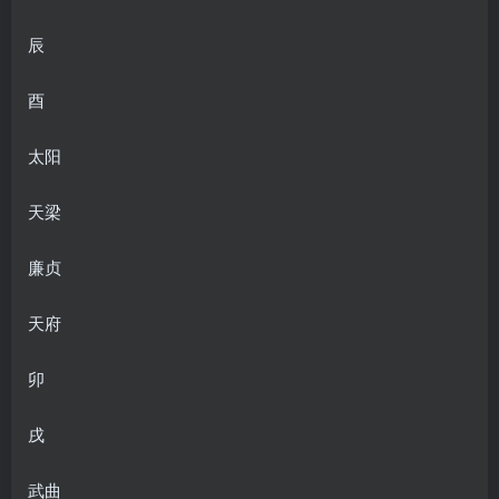
辰
酉
太阳
天梁
廉贞
天府
卯
戌
武曲