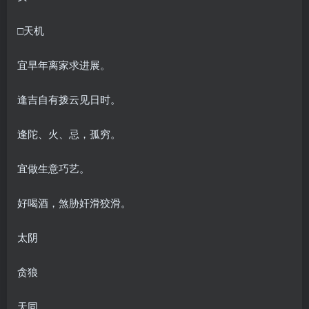
□天机
宜早年离家求进展。
逢吉自有拨云见日时。
逢陀、火、忌，孤穷。
宜做生意巧艺。
好喝酒，煞胁奸滑狡滑。
太阴
贪狼
天同