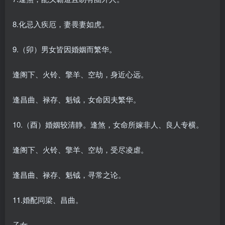
8.化忌入疾厄，妻畏妻如虎。
9.（卯）男女皆因婚姻而繁华。
逢阁下、火铃、擎羊、空劫，身近心远。
逢昌曲、禄存、魁钺，女命因夫繁华。
10.（酉）婚姻较清静。逢煞，女命所嫁非人、良人专横。
逢阁下、火铃、擎羊、空劫，受尽凌虐。
逢昌曲、禄存、魁钺，寻常之论。
11.婚配同梁、昌曲。
子女－