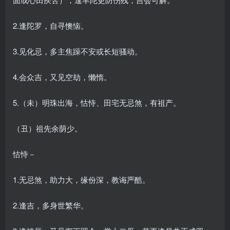
2.逢陀罗，自寻懊恼。
3.见化忌，多主焦躁不安或长短骚动。
4.会众吉，又见空劫，懒惰。
5.（未）明珠出海，怙恃、田宅无忌煞，有祖产。
（丑）祖先余荫少。
怙恃－
1.无忌煞，助力大，缘份深，教诲严酷。
2.逢吉，多身世繁华。