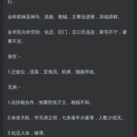
行。
会科权禄及禄马、昌曲、魁钺，主事业进展，添福添财。
会羊陀火铃空劫、化忌、巨门，主口舌连连，家宅不宁，诸
事不吉。
身宫－
1.迁徙位，流落，宜海员、机师。随娘拜祖。
兄弟－
1.吉扶能合作，煞聚刑克孑立，相残不和。
2.命坐天机，夺兄弟之宿，七杀逢羊火缘薄，人数少或无。
3.化忌入命，缘薄。