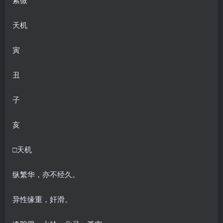
天机
寅
丑
子
亥
□天机
纵繁华，亦不经久。
异性缘重，奸滑。