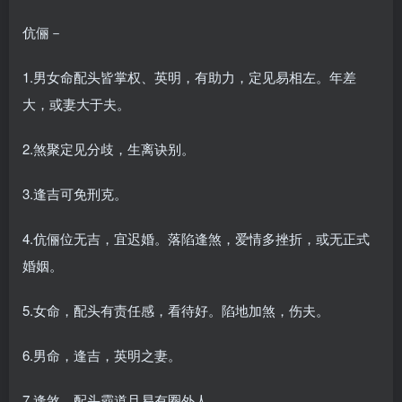
伉俪－
1.男女命配头皆掌权、英明，有助力，定见易相左。年差
大，或妻大于夫。
2.煞聚定见分歧，生离诀别。
3.逢吉可免刑克。
4.伉俪位无吉，宜迟婚。落陷逢煞，爱情多挫折，或无正式
婚姻。
5.女命，配头有责任感，看待好。陷地加煞，伤夫。
6.男命，逢吉，英明之妻。
7.逢煞，配头霸道且易有圈外人。