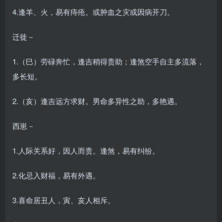
4.逢羊、火，易有痔疮。或肿血之灾或因病开刀。
迁徙－
1.（巳）劳碌奔忙，逢吉稍得贵助；逢煞空手自主多流落，
多长短。
2.（亥）逢吉远方求财。男命多异性之助，多艳遇。
西崽－
1.人际关系好，因人而贵。逢煞，易有纠纷。
2.化忌入财福，易有外遇。
3.喜命居丑人，寅、亥人相斥。