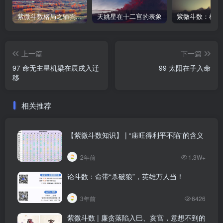
紫微斗数格局之辅弼星（左辅右弼）在各宫情况
天姚星在十二宫的表象
紫微斗数：机月
上一篇
下一篇
97 命无主星机梁在辰戌入迁
99 太阳在子入命
移
相关推荐
【紫微斗数知识】 | “庙旺得利平不陷”的含义
2年前
1.3W+
论斗数：命带“杀破狼”，英雄万人当！
3年前
6426
紫微斗数 | 廉贪落陷入巳、亥宫，意想不到的