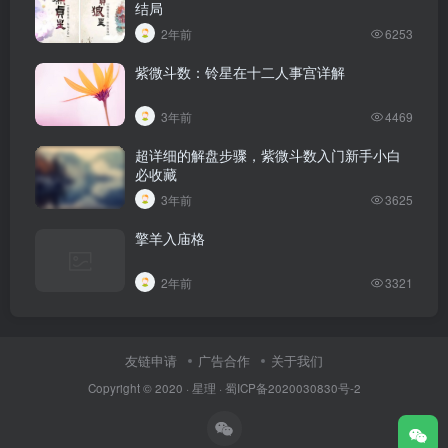
结局
2年前
6253
紫微斗数：铃星在十二人事宫详解
3年前
4469
超详细的解盘步骤，紫微斗数入门新手小白
必收藏
3年前
3625
擎羊入庙格
2年前
3321
友链申请
广告合作
关于我们
Copyright © 2020 ·
星理
·
蜀ICP备2020030830号-2