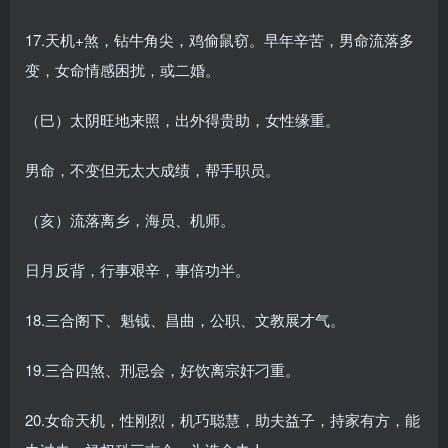
17.天机+煞，钻牛角尖，鸡偷鼠窃。早年辛苦，男命流落多
变，女命情感困扰，或二婚。
（巳）太阴旺地来照，出外得贵助，女性缘重。
男命，不变但无太大成绩，帮手职员。
（亥）流落离乡，海员、机师。
日月反背，行事艰辛，事倍功半。
18.三合阁下、魁钺、昌曲，公职、文教展才气。
19.三合四煞、刑忌会，好饮离宗奸刁重。
20.女命天机，性刚烈，机巧聪慧，助夫益子，持家有方，能