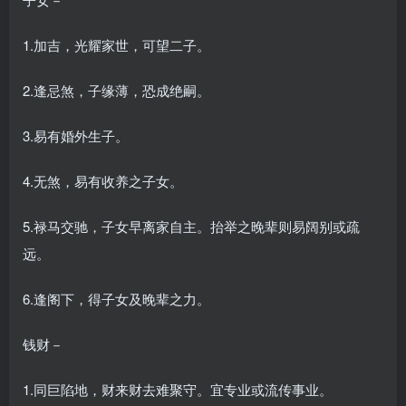
1.加吉，光耀家世，可望二子。
2.逢忌煞，子缘薄，恐成绝嗣。
3.易有婚外生子。
4.无煞，易有收养之子女。
5.禄马交驰，子女早离家自主。抬举之晚辈则易阔别或疏
远。
6.逢阁下，得子女及晚辈之力。
钱财－
1.同巨陷地，财来财去难聚守。宜专业或流传事业。