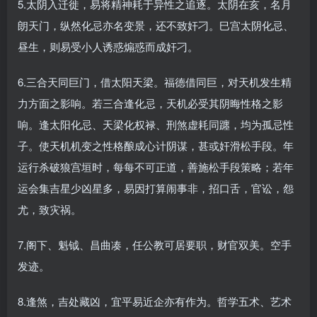
5.太阴入迁徙，易将精神耗于异性之追逐。太阴在亥，名月
朗天门，纵然化忌亦名变景，还不致奸刁。巳宫太阴化忌、
昼生，则易受小人诱惑煽惑而成奸刁。
6.三合天同巨门，借太阳天梁。福德借同巨，对天机发生精
力方面之影响。若三合逢化忌，天机必受其阴晦性格之影
响。逢太阳化忌、天梁化权禄、刑煞虚耗同躔，均为孤忌性
子。使天机机变之性格酿成心计阴谋，甚或奸滑松手段。年
运行杀破狼宫垣时，每每不可正道，善施松手段策略；若年
运会集吉星少凶星多，易因打算闹事非，招口舌，官讼，怨
尤，致灾祸。
7.阁下、魁钺、昌曲凑，任公教可居要职，财官双美。空手
发迹。
8.逢煞，吉处藏凶，宜平易近企亦有作为。哲学五术、艺术