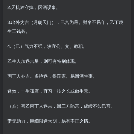
2.天机独守掉，因酒误事。
3.出外为吉（月朗天门），巳宫为最。财帛不易守，乙丁庚
生工钱甚。
4.（巳）气力不强，较宜公、文、教职。
乙生人加遇吉星，则可有特别体现。
丙丁人亦吉。多艳遇，得浑家。易因酒生事。
逢煞，一生孤寂，宜习一技之长或做生意。
（亥）喜乙丙丁人遇吉，因三方陷宫，成绩不如巳宫。
妻无助力，巨细限逢太阴，易有不正之情。