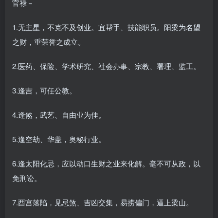
官禄－
1.无主星，不克不及创业。宜帮手、技能职员。阳梁为名望
之财，重荣誉之成立。
2.医药、保险、学术研究、社会办事、宗教、署理、监工。
3.逢吉，可任公教。
4.逢煞，武艺、自由业为佳。
5.逢空劫、华盖，奥秘行业。
6.逢太阳化忌，应以动口生财之业来化解。毫不可从政，以
免刑讼。
7.酉宫落陷，见忌煞、吉凶交集，易捞偏门，逼上梁山。