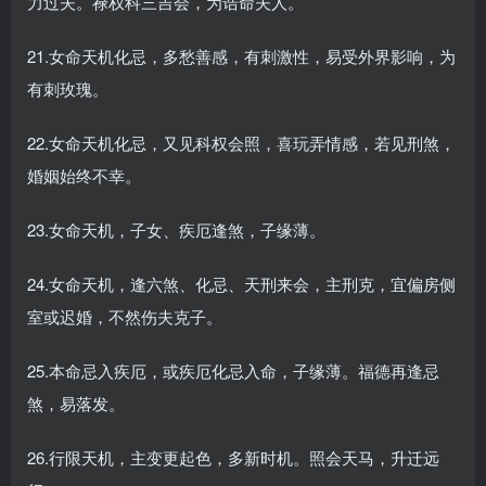
力过夫。禄权科三吉会，为诰命夫人。
21.女命天机化忌，多愁善感，有刺激性，易受外界影响，为
有刺玫瑰。
22.女命天机化忌，又见科权会照，喜玩弄情感，若见刑煞，
婚姻始终不幸。
23.女命天机，子女、疾厄逢煞，子缘薄。
24.女命天机，逢六煞、化忌、天刑来会，主刑克，宜偏房侧
室或迟婚，不然伤夫克子。
25.本命忌入疾厄，或疾厄化忌入命，子缘薄。福德再逢忌
煞，易落发。
26.行限天机，主变更起色，多新时机。照会天马，升迁远