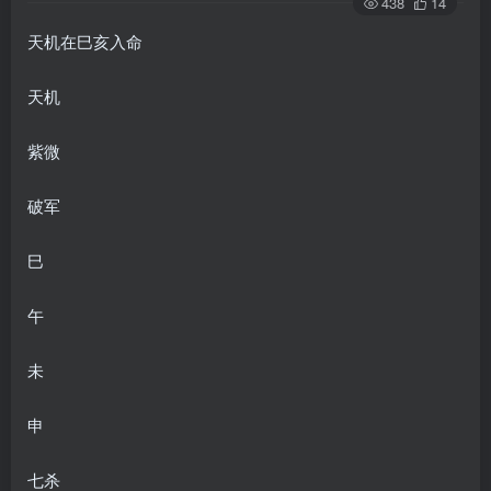
438
14
天机在巳亥入命
天机
紫微
破军
巳
午
未
申
七杀