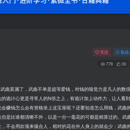
关注
私信
778
30
非武曲莫属了，武曲不单是超等爱钱，对钱的嗅觉力是凡人的数
达的诡计心更是寻常人的N倍之上，有诡计加上动作力，让人看
光会赚钱怎么会有资格坐上这宝座呢？还要知道怎么用钱，武曲
点但是比谁都清晰不外，以是一分一毫花的可都是精算过的。武
性，不会用款项来撮合人，相对的花在外人身上的就会少；武曲