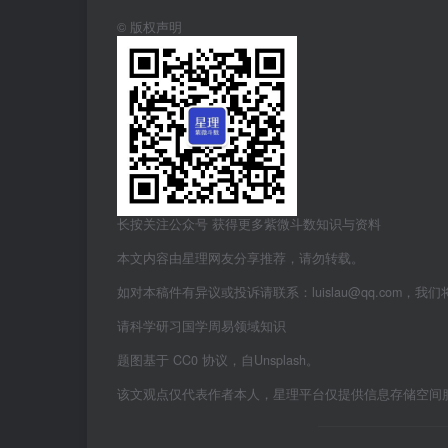
©
版权声明
长按关注公众号 获得更多紫微斗数知识与资料
本文内容由星理网友分享推荐，请勿转载。
如对本稿件有异议或投诉请联系：luislau@qq.com，我
请科学研习国学周易领域知识
题图基于 CC0 协议，自Unsplash。
该文观点仅代表作者本人，星理平台仅提供信息存储空间