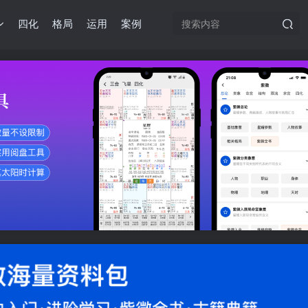
四化
格局
运用
案例