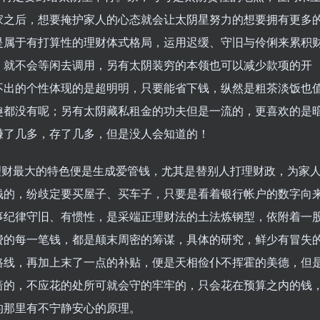
家之后，想要掩护家人的心态就会让太阴星努力的想要拥有更多
是属于有打算性的理财体式格局，运用迟缓、守旧与伶俐来累积
，就不会等闲去调用，另有太阴装穷的本领也可以减少款项的开
不出的个性体现的是超明明，只要能省下钱，纵然是粗茶淡饭也
趣都没有呢；另有太阴藏私租金的功夫但是一流的，更喜欢的是
赚了几多，存了几多，但是没人会知道的！
理财最大的特色便是生成爱管钱，尤其是替别人打理财政，为家
钱的，纷歧定要买屋子、买车子，只要是看着银行帐户的数字向
事纪律守旧、有惯性，是采端正理财法的土法炼钢型，依附着一
费的每一笔钱，都是颠末周密的筹谋，具体的研究，鲜少有冒失
路线，再加上末了一点的补贴，便是天相俭仆不挥霍的美德，但
啬的，不应花的处所可就会守的牢牢的，只会花在预算之内的钱
的那里有不宁静安心的原理。