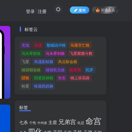
发布
开通会员
登录
注册
标签云
标签云
龙池
龙德
魁钺凶冲格
马落空亡格
龙池
龙德
魁钺凶冲格
马落空亡格
马头带箭格
马头带剑格
飞星紫微斗数
马头带箭格
马头带剑格
飞星紫微斗数
飞星
风流彩杖格
风云际会格
飞星
风流彩杖格
风云际会格
雄宿朝垣格
雄宿乾元格
陈希夷
陀罗
雄宿朝垣格
雄宿乾元格
陈希夷
陀罗
阴煞
阳梁昌禄格
长生
锦上添花格
阴煞
阳梁昌禄格
长生
锦上添花格
铃星
铃昌陀武格
铃星
铃昌陀武格
标签
命宫
兄弟宫
七杀
主星
个性
中州派
化忌
四化