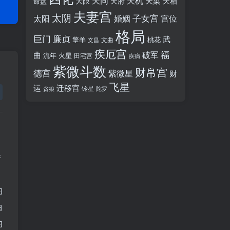
天同
天机
天梁
大限
天府
天相
命盘
夫妻宫
太阴
婚姻
子女宫
宫位
太阳
格局
廉贞
巨门
武
擎羊
桃花
文昌
文曲
疾厄宫
福
破军
曲
流年
火星
田宅宫
疾病
紫微斗数
财帛宫
德宫
紫微星
财
飞星
运
迁移宫
铃星
贪狼
陀罗
倍
到
的
曲
的