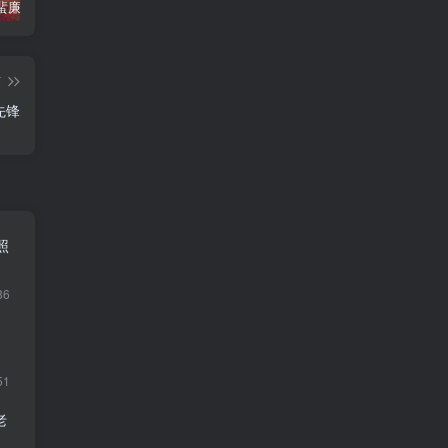
蜚廉有破碎
【刑囚夹印格】极其不祥 -紫微斗数格局
【日月同宫格】丑未宫日月坐命-智慧超人-紫微斗数格局
14
篇
先锋
照
86
51
老