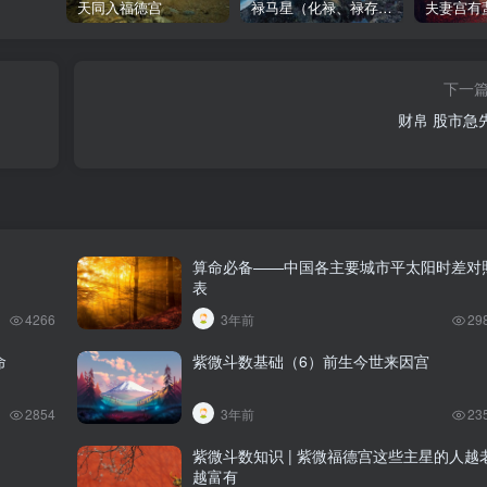
天同入福德宫
禄马星（化禄、禄存、天马）在各宫情况-紫微斗数格局
夫妻宫有
下一
财帛 股市急
算命必备——中国各主要城市平太阳时差对
表
4266
3年前
29
命
紫微斗数基础（6）前生今世来因宫
2854
3年前
23
紫微斗数知识 | 紫微福德宫这些主星的人越
越富有