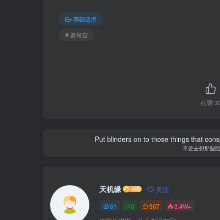
基础运用
# 财帛宫
点赞
3
Put blinders on to those things that con
不要去想那些
天机缘
关注
61
0
967
3.4W+