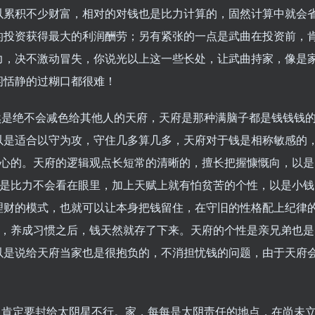
以累积不少财富，相对的对钱也是比力计算的，固然计算中就会
的投资获得最大的利润酬劳；另有紧张的一点是武曲在投资前，
力，决不激动冒失，你说光以上这一些长处，让武曲持家，像是
闲恬静的过糊口都很难！
然是绝不会减色给其他人的天府，天府是那种满脑子都是钱钱钱
以是适合以守为攻，守住几多算几多，天府对于钱是相称敏感的
开心的。天府的逻辑观点长短常的清晰的，擅长把握慷慨向，以是
便是比力不会看在眼里，加上天赋上就有怕贫苦的个性，以是小钱
理财的模式，也就可以让本身把钱留住，在守旧的性格配上纪律
)，养成习惯之后，钱天然就存了下来。天府的个性是亲兄弟也是
以是说给天府当家也是很抱负的，不消担忧钱的问题，由于天府
，肯定要封给太阴星不行。家，每每是太阴责任的地点，在尚未