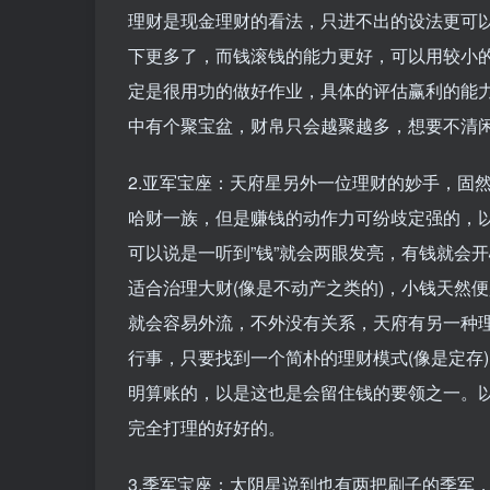
理财是现金理财的看法，只进不出的设法更可
下更多了，而钱滚钱的能力更好，可以用较小
定是很用功的做好作业，具体的评估赢利的能
中有个聚宝盆，财帛只会越聚越多，想要不清
2.亚军宝座：天府星另外一位理财的妙手，固
哈财一族，但是赚钱的动作力可纷歧定强的，
可以说是一听到”钱”就会两眼发亮，有钱就会
适合治理大财(像是不动产之类的)，小钱天然
就会容易外流，不外没有关系，天府有另一种
行事，只要找到一个简朴的理财模式(像是定存
明算账的，以是这也是会留住钱的要领之一。
完全打理的好好的。
3.季军宝座：太阴星说到也有两把刷子的季军