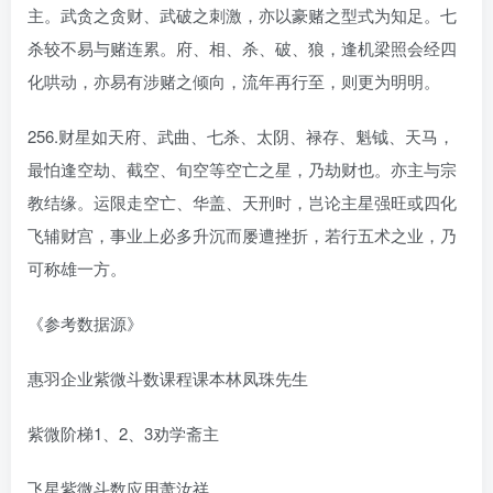
主。武贪之贪财、武破之刺激，亦以豪赌之型式为知足。七
杀较不易与赌连累。府、相、杀、破、狼，逢机梁照会经四
化哄动，亦易有涉赌之倾向，流年再行至，则更为明明。
256.财星如天府、武曲、七杀、太阴、禄存、魁钺、天马，
最怕逢空劫、截空、旬空等空亡之星，乃劫财也。亦主与宗
教结缘。运限走空亡、华盖、天刑时，岂论主星强旺或四化
飞辅财宫，事业上必多升沉而屡遭挫折，若行五术之业，乃
可称雄一方。
《参考数据源》
惠羽企业紫微斗数课程课本林凤珠先生
紫微阶梯1、2、3劝学斋主
飞星紫微斗数应用萧汝祥