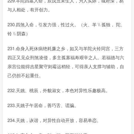
229.羊陀四墓入命，辰戌丑未生人，为人实际，城府深，易
与人相处，有开创力。
230.四煞入命，引发力强，性过火。（火、羊 \\ 孤独， 陀、
铃 \\ 阴森）
231.命身入死休病绝耗廉之乡，如又与羊陀火铃同宫，三方
四正又见众刑煞凌侵，多主孤寡福寿艰辛之人。若福德与六
亲宫位能得吉星聚守则霉运稍轻，可得亲人支撑与辅助，自
己仍担不起重任。
232.天姚、桃辰，外貌淑女，本色对异性乐趣极高。
233.天姚子午居命，善巧舌、谎骗。
234.天姚，诙谐，对异性自动开放，容易单恋。