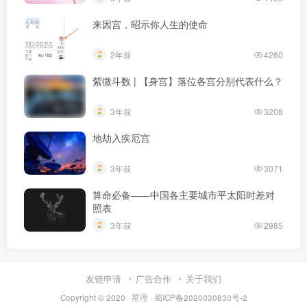
来因宫，昭示你人生的使命
2年前
4260
紫微斗数 | 【身宫】落位各宫分别代表什么？
3年前
3208
地劫入疾厄宫
3年前
3071
算命必备——中国各主要城市平太阳时差对
照表
3年前
2985
友链申请
广告合作
关于我们
Copyright © 2020 ·
星理
·
蜀ICP备2020030830号-2