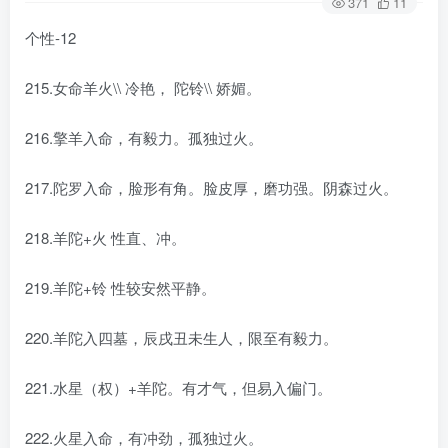
371
11
个性-12
215.女命羊火\\ 冷艳， 陀铃\\ 娇媚。
216.擎羊入命，有毅力。孤独过火。
217.陀罗入命，脸形有角。脸皮厚，磨功强。阴森过火。
218.羊陀+火 性直、冲。
219.羊陀+铃 性较安然平静。
220.羊陀入四墓，辰戌丑未生人，限至有毅力。
221.水星（权）+羊陀。有才气，但易入偏门。
222.火星入命，有冲劲，孤独过火。