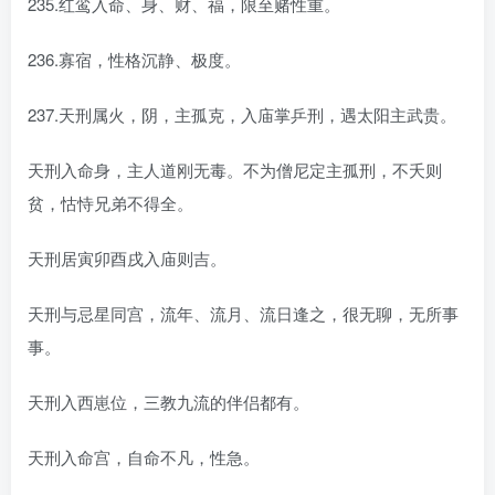
235.红鸾入命、身、财、福，限至赌性重。
236.寡宿，性格沉静、极度。
237.天刑属火，阴，主孤克，入庙掌乒刑，遇太阳主武贵。
天刑入命身，主人道刚无毒。不为僧尼定主孤刑，不夭则
贫，怙恃兄弟不得全。
天刑居寅卯酉戌入庙则吉。
天刑与忌星同宫，流年、流月、流日逢之，很无聊，无所事
事。
天刑入西崽位，三教九流的伴侣都有。
天刑入命宫，自命不凡，性急。