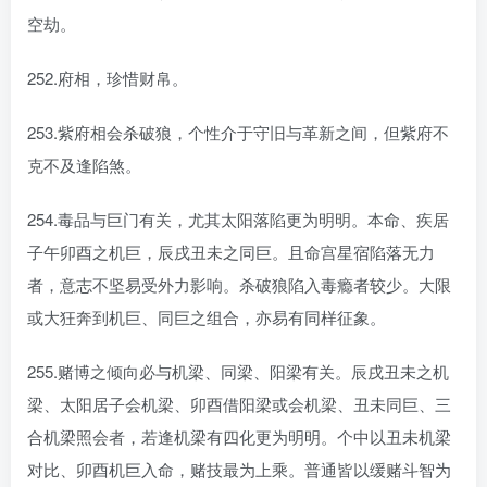
空劫。
252.府相，珍惜财帛。
253.紫府相会杀破狼，个性介于守旧与革新之间，但紫府不
克不及逢陷煞。
254.毒品与巨门有关，尤其太阳落陷更为明明。本命、疾居
子午卯酉之机巨，辰戌丑未之同巨。且命宫星宿陷落无力
者，意志不坚易受外力影响。杀破狼陷入毒瘾者较少。大限
或大狂奔到机巨、同巨之组合，亦易有同样征象。
255.赌博之倾向必与机梁、同梁、阳梁有关。辰戌丑未之机
梁、太阳居子会机梁、卯酉借阳梁或会机梁、丑未同巨、三
合机梁照会者，若逢机梁有四化更为明明。个中以丑未机梁
对比、卯酉机巨入命，赌技最为上乘。普通皆以缓赌斗智为