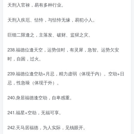
天刑入官禄，易有多种行业。
天刑入疾厄、怙恃，与怙恃无缘，易犯小人。
巨细二限逢之，主落发、破财、监狱之灾。
238.福德位逢天空，运势佳时，有灵犀，急智。运势欠安
时，自困，过火。
239.福德位逢空劫+月忌，精力虚弱（体现于内）。空劫+日
忌，性急噪（体现于外）。
240.身居福德逢空劫，自卑感重。
241.福星+空劫，无福可享。
242.天马居福德，为人实际，见钱眼开。