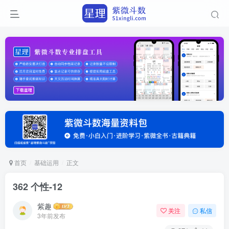
首页
基础运用
正文
362 个性-12
紫趣
关注
私信
3年前发布