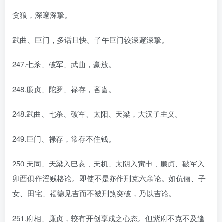
贪狼，深邃深挚。
武曲、巨门，多话且快。子午巨门较深邃深挚。
247.七杀、破军、武曲，豪放。
248.廉贞、陀罗、禄存，吝啬。
248.武曲、七杀、破军、太阳、天梁，大汉子主义。
249.巨门、禄存，常存不住钱。
250.天同、天梁入巳亥，天机、太阴入寅申，廉贞、破军入
卯酉俱作淫贱格论。即使不是亦作刑克六亲论。如伉俪、子
女、田宅、福德见吉而不被刑煞突破，乃以吉论。
251.府相、廉贞，较有开创享成之心态。但紫府不克不及逢