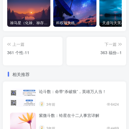
禄马星（化禄、禄存、天马）在各宫情况-紫微斗数格局
科权禄夹格
上一篇
下一篇
361 个性-11
363 福份--1
相关推荐
论斗数：命带“杀破狼”，英雄万人当！
3年前
6424
紫微斗数：铃星在十二人事宫详解
3年前
4469