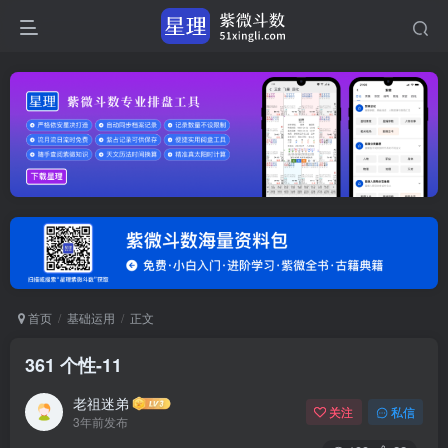
首页
基础运用
正文
361 个性-11
老祖迷弟
关注
私信
3年前发布