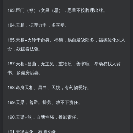
183.巨门（禄）+文昌（忌），思量不按牌理出牌。
184.天相，据理力争，多享受。
185.天相+火铃于命身、福德，易自发缺陷多，福德位化忌入
命，残破看法强。
187.天相+昌曲，无主见，重物质，善寒暄，举动易找人背
书。多偏房后妻。
188.命身天相、昌曲、天姚，有药物爱好。
189.天梁，善辩。操劳、放不下责任。
190.天梁+煞，自我性强，推卸责任。
191.天梁吉化，有师长缘。