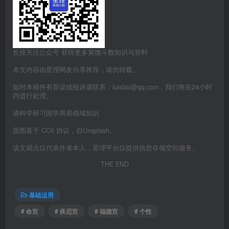
长按关注公众号 获得更多紫微斗数知识与资料
本文内容由星理网友分享推荐，请勿转载。
如对本稿件有异议或投诉请联系：luislau@qq.com，我们将在24小时
内进行处理。
请科学研习国学周易领域知识
题图基于 CC0 协议，自Unsplash。
该文观点仅代表作者本人，星理平台仅提供信息存储空间服务。
THE END
基础运用
# 命宫
# 疾厄宫
# 福德宫
# 个性