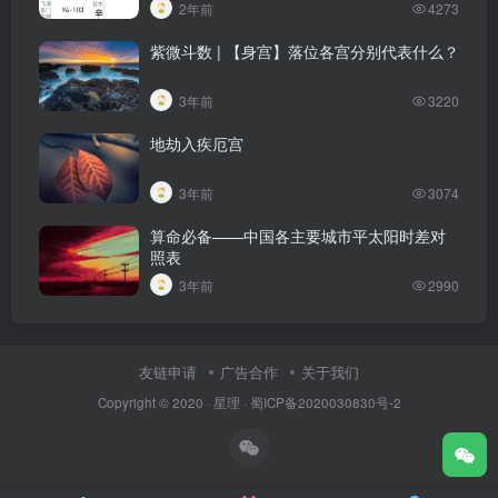
2年前
4273
紫微斗数 | 【身宫】落位各宫分别代表什么？
3年前
3220
地劫入疾厄宫
3年前
3074
算命必备——中国各主要城市平太阳时差对
照表
3年前
2990
友链申请
广告合作
关于我们
Copyright © 2020 ·
星理
·
蜀ICP备2020030830号-2