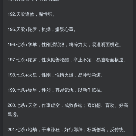
192.天梁逢煞，赌性强。
195.天梁+陀罗，执拗，嫌疑心重。
196.七杀+擎羊，性刚强阴狠，粉碎力大，易遭明面横逆。
197.七杀+陀罗，性执拗善吃醋，举止不定，易遭暗面横逆。
198.七杀+火星，性刚，性情火爆，易冲动急进。
199.七杀+铃星，性烈，容易记仇，以动作抵抗。
200.七杀+天空，作事虚空，成败多端；喜幻想、盲动、好高
骛远。
201.七杀+地劫，干事疎狂，好行邪辟；标新创新，反传统、