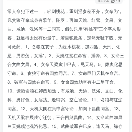
854
13
常人命犯下述一二，轻则桃花，重则淫参差不齐，女命为*。
凡贪狼守命或身有擎羊、陀罗，再加天姚、红鸾、文昌、文
曲、咸池、洗浴等一二同宫，假如只用“有桃花”三个字来形
容，就显得太没有份量了。若重犯数条，定然无耻下贱，无
可救药。1、贪狼在亥子，为泛水桃花，加四煞、天刑、化
忌，男游荡，女淫*。2、天姚红鸾在命宫，淫奔。3、女命三
合文曲文昌。4、女命天梁寅申巳亥，见天马。5、廉贞化忌
守命。6、贪狼守命有四煞同宫。7、女命巨门天机在命宫。
8、破军与四煞在命宫。9、女命四煞劫空有中二星守命。
10、紫微贪狼在卯酉加煞，有咸池、天姚、洗浴、文曲、化
科、男好色，女淫荡。逢辅弼、空亡岂论。11、贪狼与红鸾
同宫。12、天机太阴在寅申宫守命，加阁下昌曲同宫。13、
天机天梁在辰戌守迁徙，三合四煞昌曲。14、女命武曲加昌
曲天姚咸池洗浴化忌。15、武曲破军在巳亥，逢天马、禄存