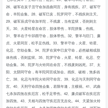
26、破军在亥子丑守命加昌曲同宫，身有残疾。27、破军守
命，羊陀会集。28、破军巳亥，陀罗同守，不残疾则主夭。
29、破军辰戌守命加羊陀，不残废，当有监狱，否则则主
夭。30、火星铃星在命宫，肢体带伤，羊陀拼集，伤残。
31、擎羊在子午卯酉守命，肢体带伤。32、擎羊与巨门、廉
贞、火星同宫，松手足伤残。33、擎羊守命，火星、铃星、
化忌、空劫会集。34、陀罗在寅申巳亥守命，必然破相或肢
体伤残，否则监狱。35、陀罗守命，火星、铃星、化忌、空
劫会集。36、陀罗与火铃同在命宫，不残废则凶死。37、太
阳、太阴同守命，有羊陀同宫或加会。残疾、破相，煞多凶
亡。38、化忌与羊陀火铃同守命宫。39、化忌与天刑同守命
宫。40、天刑守命四煞会集，若限年逢，主横祸。41、武曲
七杀加四煞在疾厄宫，松手足带伤。42、廉贞破军在疾厄宫
加四煞。43、天相与四煞守疾厄宫无吉化。44、天梁加火铃
空劫在疾厄宫。45、七杀加四煞空劫在疾厄宫。46、破军加