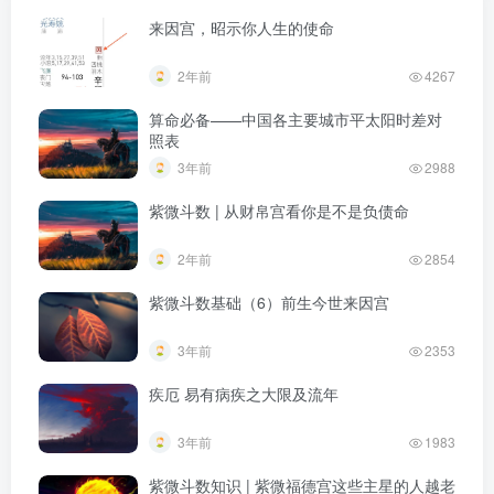
来因宫，昭示你人生的使命
2年前
4267
算命必备——中国各主要城市平太阳时差对
照表
3年前
2988
紫微斗数 | 从财帛宫看你是不是负债命
2年前
2854
紫微斗数基础（6）前生今世来因宫
3年前
2353
疾厄 易有病疾之大限及流年
3年前
1983
紫微斗数知识 | 紫微福德宫这些主星的人越老