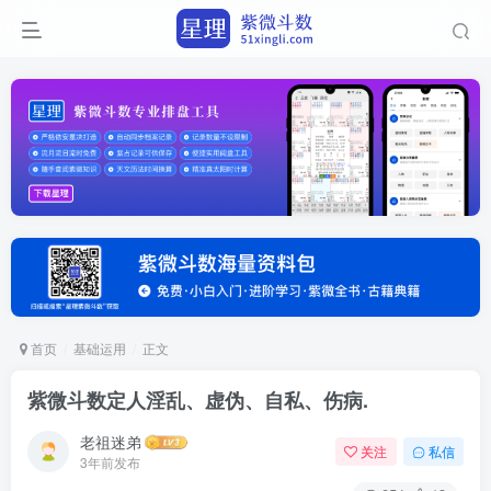
首页
基础运用
正文
紫微斗数定人淫乱、虚伪、自私、伤病.
老祖迷弟
关注
私信
3年前发布