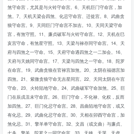
煞守命宫，尤其是与火铃守命宫。6、天机巨门守命宫，加
煞。7、天机天梁会四煞、化忌守命宫、迁徙宫。8、武曲贪
狼守命宫。9、天同巨门守命宫不加吉。10、天同天梁守命
宫，有煞守照。11、廉贞破军与火铃守命宫。12、天机在巳
亥宫守命，有煞星守照。13、天梁与禄存同守命宫。14、天
府与四煞之一守命。15、天府守命遇四煞之一二加会。16、
天府与天姚同守命宫。17、天梁与四煞之一守命。18、陀罗
在命宫。19、武曲贪狼在官禄宫加煞。20、太阴在福德宫加
四煞。21、紫微贪狼守命无吉星同宫。22、天同太阴在午宫
守命。23、火铃陷地守命。24、武曲破军守命加煞。25、巨
门在辰戌丑未守命宫。26、巨门守命，不化禄、化权，反而
加四煞。27、巨门化忌守命宫。28、昌曲陷地守命宫，或又
有化忌。29、武曲化忌守命宫。30、天相在卯酉守命宫，加
煞化忌。31、擎羊单守命宫。32、文昌（或文曲）与廉贞、
七杀、擎羊、陀罗之一同守命宫。33、天姚、天哭、天虚、