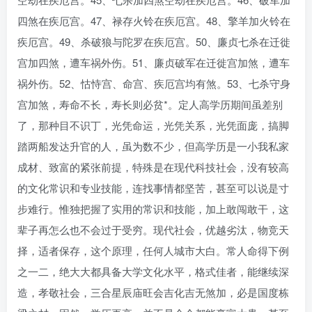
四煞在疾厄宫。47、禄存火铃在疾厄宫。48、擎羊加火铃在
疾厄宫。49、杀破狼与陀罗在疾厄宫。50、廉贞七杀在迁徙
宫加四煞，遭车祸外伤。51、廉贞破军在迁徙宫加煞，遭车
祸外伤。52、怙恃宫、命宫、疾厄宫均有煞。53、七杀守身
宫加煞，寿命不长，寿长则必贫*。定人高学历期间虽差别
了，那种目不识丁，光凭命运，光凭关系，光凭面庞，搞脚
踏两船发达升官的人，虽为数不少，但高学历是一小我私家
成材、致富的紧张前提，特殊是在现代科技社会，没有较高
的文化常识和专业技能，连找事情都坚苦，甚至可以说是寸
步难行。惟独把握了实用的常识和技能，加上敢闯敢干，这
辈子再怎么也不会过于受穷。现代社会，优越劣汰，物竞天
择，适者保存，这个原理，任何人城市大白。常人命得下例
之一二，绝大大都具备大学文化水平，格式佳者，能继续深
造，孝敬社会，三合星辰庙旺会吉化吉无煞加，必是国度栋