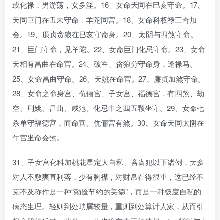
或化禄，男游荡，女多淫。16、女命天同在巳亥守命。17、
天同巨门在丑未守命，羊陀同宫。18、女命科权禄三奇加
会。19、廉贞贪狼在巳亥守命身。20、太阴与四煞守命。
21、巨门守命，见羊陀。22、女命巨门化忌守命。23、女命
天相有昌曲在命宫。24、破军、贪狼分守命身，逢禄马。
25、女命昌曲守命。26、天姚在命宫。27、廉贞加煞守命。
28、女命之命身宫、伉俪宫、子女宫、福德宫，有四煞、劫
空、刑姚、昌曲、咸池、化忌中之四五颗坐守。29、女命七
杀单守福德宫，而命宫、伉俪宫有煞。30、女命天同太阴在
午宫坐命会煞。
31、子女宫化科加桃花星定人自私、吝啬犯以下诸例，大多
对人不敷爽直利落，少有胸襟，对财帛看得很重，这已经不
克不及称作是一种“勤俭节约的美德”，而是一种极度自私的
病态生理。轻则到处琐屑较量，重则到处算计人家，从而引