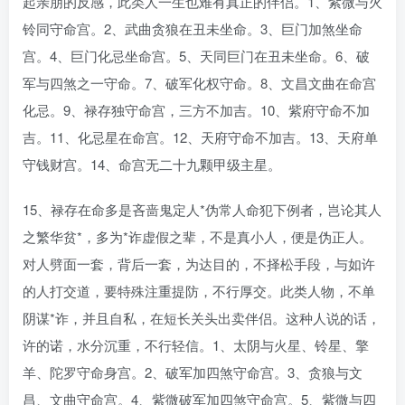
起亲朋的反感，此类人一生也难有真正的伴侣。1、紫微与火
铃同守命宫。2、武曲贪狼在丑未坐命。3、巨门加煞坐命
宫。4、巨门化忌坐命宫。5、天同巨门在丑未坐命。6、破
军与四煞之一守命。7、破军化权守命。8、文昌文曲在命宫
化忌。9、禄存独守命宫，三方不加吉。10、紫府守命不加
吉。11、化忌星在命宫。12、天府守命不加吉。13、天府单
守钱财宫。14、命宫无二十九颗甲级主星。
15、禄存在命多是吝啬鬼定人*伪常人命犯下例者，岂论其人
之繁华贫*，多为*诈虚假之辈，不是真小人，便是伪正人。
对人劈面一套，背后一套，为达目的，不择松手段，与如许
的人打交道，要特殊注重提防，不行厚交。此类人物，不单
阴谋*诈，并且自私，在短长关头出卖伴侣。这种人说的话，
许的诺，水分沉重，不行轻信。1、太阴与火星、铃星、擎
羊、陀罗守命身宫。2、破军加四煞守命宫。3、贪狼与文
昌、文曲守命宫。4、紫微破军加四煞守命宫。5、紫微与四