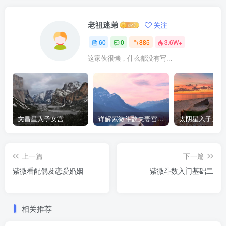
老祖迷弟
关注
60
0
885
3.6W+
这家伙很懒，什么都没有写...
文昌星入子女宫
详解紫微斗数夫妻宫星曜
上一篇
下一篇
紫微看配偶及恋爱婚姻
紫微斗数入门基础二
相关推荐