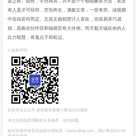
梁之材。固然，学历再高，并不是个个都能豪富大贵，甚至
有人是才可经邦，空负终生，满腹文章，一世奇穷。须视掷
中吉凶若何而定。文昌文曲聪慧讨人喜欢，但容易弄巧成
拙，昌曲在怙恃宫和福德宫有大伶俐。而天魁天钺在命的人
比力聪慧，有鬼点子和机运。
©
版权声明
长按关注公众号 获得更多紫微斗数知识与资料
本文内容由星理网友分享推荐，请勿转载。
如对本稿件有异议或投诉请联系：luislau@qq.com，我们将在24小时
内进行处理。