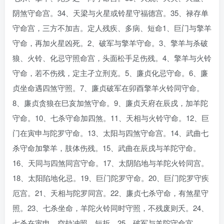
阴煞守命宫。34、天梁与火星或铃星守福德宫。35、禄存单
守命宫，三方不加吉。定人残疾、多病、短命1、巨门与擎羊
守命，再加火星凶死。2、破军与擎羊守命。3、擎羊与杀破
狼、火铃、化忌守照命宫，头面松手足伤残。4、擎羊与火铃
守命，若不伤残，定主孑立刑克。5、廉贞化忌守命。6、廉
贞坐命遇四煞守照。7、廉贞破军在卯酉擎羊火铃同守命。
8、廉贞贪狼在巳亥加煞守命。9、廉贞天府在辰戌，加羊陀
守命。10、七杀守命加四煞。11、天相与火铃守命。12、巨
门在寅申与陀罗守命。13、太阳与四煞守命宫。14、武曲七
杀守命加擎羊，肢体伤残。15、武曲在辰戌与羊陀守命。
16、天同与四煞同宫守命。17、太阴陷地与羊陀火铃同宫。
18、太阳陷地化忌。19、巨门陀罗守命。20、巨门陀罗守疾
厄宫。21、天相与陀罗同宫。22、廉贞七杀守命，有煞星守
照。23、七杀坐命，羊陀火铃同时守照，不残废则夭。24、
七杀在寅申，空劫冲照，短折。25、破军与羊陀守命宫。