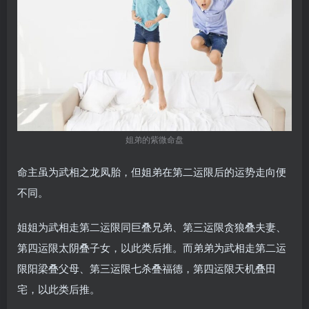
姐弟的紫微命盘
命主虽为武相之龙凤胎，但姐弟在第二运限后的运势走向便
不同。
姐姐为武相走第二运限同巨叠兄弟、第三运限贪狼叠夫妻、
第四运限太阴叠子女，以此类后推。而弟弟为武相走第二运
限阳梁叠父母、第三运限七杀叠福德，第四运限天机叠田
宅，以此类后推。