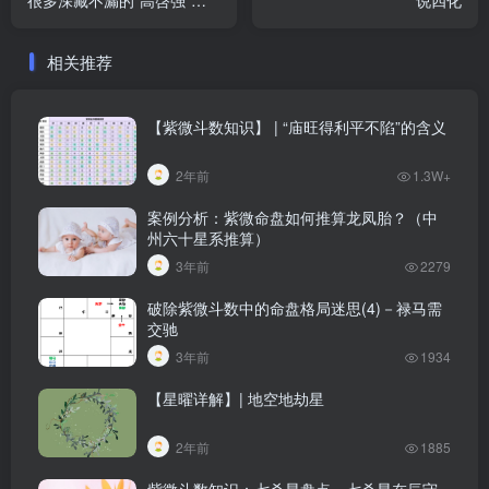
很多深藏不漏的“高啓强”
说四化
吗？
相关推荐
【紫微斗数知识】 | “庙旺得利平不陷”的含义
2年前
1.3W+
案例分析：紫微命盘如何推算龙凤胎？（中
州六十星系推算）
3年前
2279
破除紫微斗数中的命盘格局迷思(4)－禄马需
交驰
3年前
1934
【星曜详解】| 地空地劫星
2年前
1885