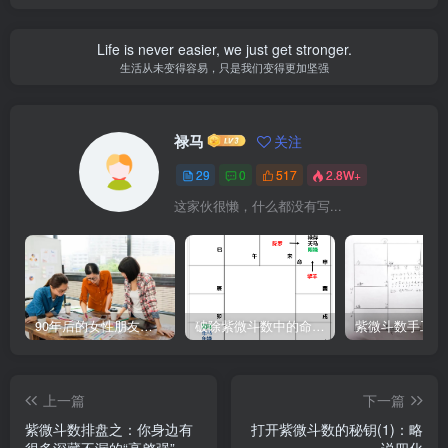
Life is never easier, we just get stronger.
生活从未变得容易，只是我们变得更加坚强
禄马
关注
29
0
517
2.8W+
这家伙很懒，什么都没有写...
90年后的女性朋友，三元九运时期，你准备好迎接离火中女运了吗？
破除紫微斗数中的命盘格局迷思(4)－禄马需交驰
紫微斗数手工排盘
上一篇
下一篇
紫微斗数排盘之：你身边有
打开紫微斗数的秘钥(1)：略