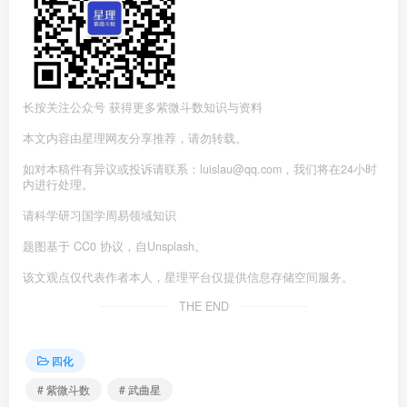
长按关注公众号 获得更多紫微斗数知识与资料
本文内容由星理网友分享推荐，请勿转载。
如对本稿件有异议或投诉请联系：luislau@qq.com，我们将在24小时
内进行处理。
请科学研习国学周易领域知识
题图基于 CC0 协议，自Unsplash。
该文观点仅代表作者本人，星理平台仅提供信息存储空间服务。
THE END
四化
# 紫微斗数
# 武曲星