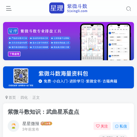
首页
四化
正文
紫微斗数知识：武曲星系盘点
星星微辣
关注
私信
3年前发布