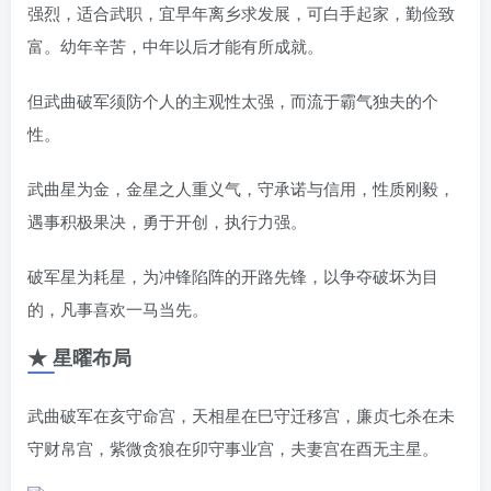
强烈，适合武职，宜早年离乡求发展，可白手起家，勤俭致
富。幼年辛苦，中年以后才能有所成就。
但武曲破军须防个人的主观性太强，而流于霸气独夫的个
性。
武曲星为金，金星之人重义气，守承诺与信用，性质刚毅，
遇事积极果决，勇于开创，执行力强。
破军星为耗星，为冲锋陷阵的开路先锋，以争夺破坏为目
的，凡事喜欢一马当先。
★ 星曜布局
武曲破军在亥守命宫，天相星在巳守迁移宫，廉贞七杀在未
守财帛宫，紫微贪狼在卯守事业宫，夫妻宫在酉无主星。