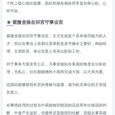
个性上疑心病比较重，因此和朋友相处经常是别有心机、心
怀不轨。
★ 紫微贪狼在卯宫守事业宫
紫微贪狼在卯宫守事业宫，主天生就是个具有领导能力的人
才，所以在事业上容易位居掌权及发号施令之要职，例如经
理、主管阶层、单位负责人等高位阶的工作。
对于事务方面非常公正，凡事皆能站在客观的角度去分析处
理，无私心，往往都能牺牲小我而完成大我，以大局为重。
也因此能够获得长官的青睐与拔擢，成为机关单位的主管或
负责人。
在事情处理的过程当中易接收到错误的讯息而作出错误的判
断，中途产生波折，但最终还是能得到化解，若能从事高级