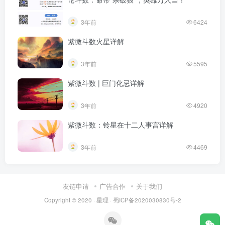
3年前
6424
紫微斗数火星详解
3年前
5595
紫微斗数 | 巨门化忌详解
3年前
4920
紫微斗数：铃星在十二人事宫详解
3年前
4469
友链申请
广告合作
关于我们
Copyright © 2020 ·
星理
·
蜀ICP备2020030830号-2