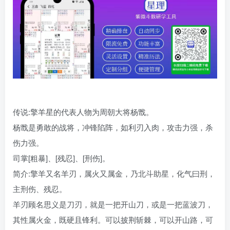
传说:擎羊星的代表人物为周朝大将杨戬。
杨戬是勇敢的战将，冲锋陷阵，如利刃入肉，攻击力强，杀
伤力强。
司掌[粗暴]、[残忍]、[刑伤]。
简介:擎羊又名羊刃，属火又属金，乃北斗助星，化气曰刑，
主刑伤、残忍。
羊刃顾名思义是刀刃，就是一把开山刀，或是一把蓝波刀，
其性属火金，既硬且锋利。可以披荆斩棘，可以开山路，可