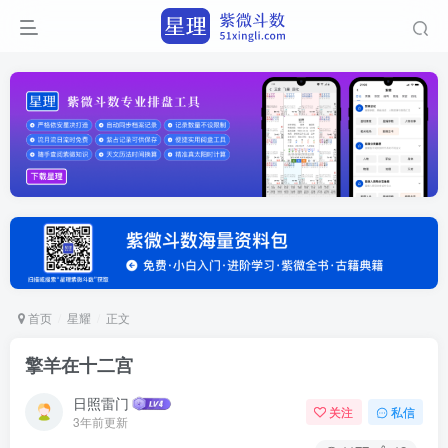
首页
星耀
正文
擎羊在十二宫
日照雷门
关注
私信
3年前更新