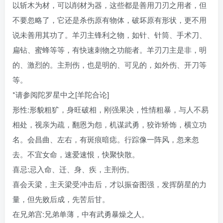
以斩木为材，可以削材为器，这些都是善用刀刃之用者，但
不要忽略了，它还是杀伤原有物体，破坏原有形状，更不用
说未善用其功了。羊刃主锋利之物，如针、针筒、手术刀、
扁钻、蜜蜂等等，有快速刺物之功能者。羊刃刀主是非，明
的、激烈的。主刑伤，也是明的、可见的，如外伤、开刀等
等。
*请参阅陀罗星中之[羊陀合论]
形性:形貌粗犷，身旺破相，刚强果决，性情粗暴，与人不易
相处，视亲为疏，翻恩为怨，机谋武勇，狡诈矫饰，横立功
名。会昌曲、左右，有斑痕暗痣。行踪像一阵风，忽来忽
去。不宜女命，速爱速恨，快聚快散。
喜忌:忌入命、迁、身、疾，主刑伤。
喜会天梁，主天梁受冲击后，才以振奋图强，发挥荫星的力
量，但先败后成，先苦后甘。
在兄弟宫:兄弟单薄，中有武勇暴燥之人。