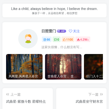
Like a child, always believe in hope, I believe the dream.
像孩子一样，永远相信希望，相信梦想
日照雷门
关注
66
0
1100
4.2W+
这家伙很懒，什么都没有写...
凤阁星,凤阁星入命宫
贪狼星入命宫， 贪狼星在命宫
巨门入十二宫之
上一篇
下一篇
武曲星-紫微斗数 星曜特点
武曲星坐守财帛宫