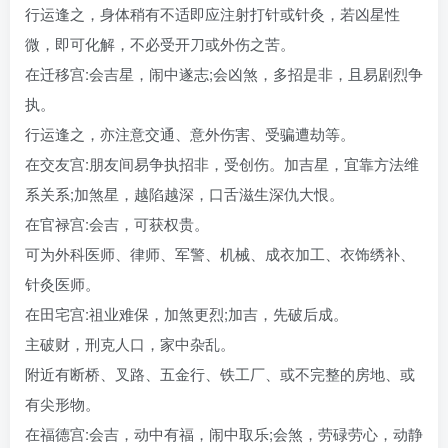
行运逢之，身体稍有不适即应注射打针或针灸，若凶星性
微，即可化解，不必受开刀或外伤之苦。
在迁移宫:会吉星，闹中遂志;会凶煞，多招是非，且易剧烈争
执。
行运逢之，亦注意交通、意外伤害、受骗遭劫等。
在交友宫:朋友间易争执招非，受创伤。加吉星，宜靠方法维
系关系;加煞星，越陷越深，口舌滋生深仇大恨。
在官禄宫:会吉，可获权贵。
可为外科医师、律师、军警、机械、成衣加工、衣饰绣补、
针灸医师。
在田宅宫:祖业难保，加煞更烈;加吉，先破后成。
主破财，刑克人口，家中杂乱。
附近有断桥、叉路、五金行、铁工厂、或不完整的房地、或
有尖形物。
在福德宫:会吉，动中有福，闹中取乐;会煞，劳碌劳心，动静