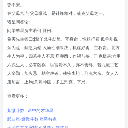
皆不安。
在父母宫:与父母缘浅，易针锋相对，或克父母之一。
诸星问答论:
问擎羊星所主若何,答曰:
希夷先生答曰:[擎羊北斗助星。守身命，性粗行暴;孤单则视
亲为疏，翻恩为怨;入庙性刚果决，机谋好勇，主权贵。北方
生人为福，四墓生人不忌;居卯酉，作祸与殃，刑克极甚;六甲
六戊生人，必有凶祸，纵富贵不久，亦不善终。若九流工艺
人辛勤，加火忌、劫空冲破，残疾离祖，刑克六亲。女人入
庙加吉，上局;杀耗冲破，多主刑克，下局。
查看更多：
紫微斗数 | 命中的才华星
武曲星-紫微斗数 星曜特点
天同星在各宫情况-紫微斗数格局