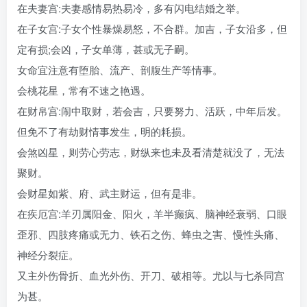
在夫妻宫:夫妻感情易热易冷，多有闪电结婚之举。
在子女宫:子女个性暴燥易怒，不合群。加吉，子女沿多，但
定有损;会凶，子女单薄，甚或无子嗣。
女命宜注意有堕胎、流产、剖腹生产等情事。
会桃花星，常有不速之艳遇。
在财帛宫:闹中取财，若会吉，只要努力、活跃，中年后发。
但免不了有劫财情事发生，明的耗损。
会煞凶星，则劳心劳志，财纵来也未及看清楚就没了，无法
聚财。
会财星如紫、府、武主财运，但有是非。
在疾厄宫:羊刃属阳金、阳火，羊半癫疯、脑神经衰弱、口眼
歪邪、四肢疼痛或无力、铁石之伤、蜂虫之害、慢性头痛、
神经分裂症。
又主外伤骨折、血光外伤、开刀、破相等。尤以与七杀同宫
为甚。