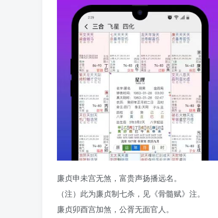
廉贞申未宫无煞，富贵声扬播远名。
（注）此为廉贞制七杀，见《骨髓赋》注。
廉贞卯酉宫加煞，公胥无面官人。