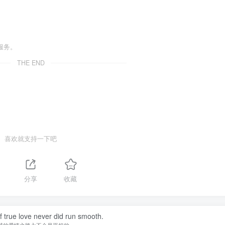
服务。
THE END
喜欢就支持一下吧
1
分享
收藏
 true love never did run smooth.
诚的爱情之路永不会是平坦的