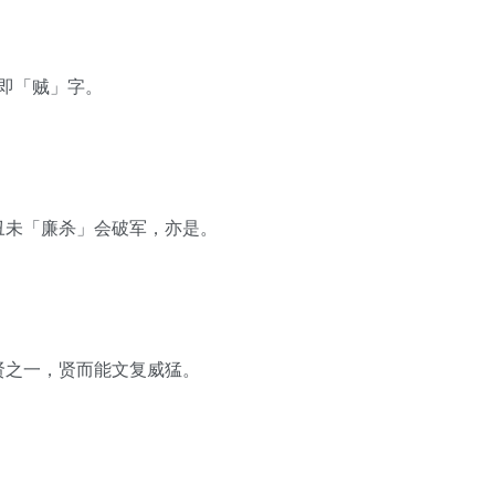
」即「贼」字。
丑未「廉杀」会破军，亦是。
贤之一，贤而能文复威猛。