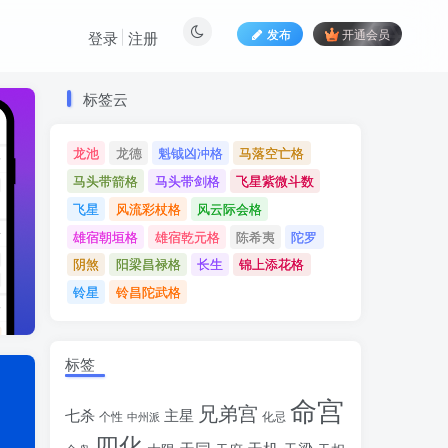
发布
开通会员
登录
注册
标签云
标签云
龙池
龙德
魁钺凶冲格
马落空亡格
龙池
龙德
魁钺凶冲格
马落空亡格
马头带箭格
马头带剑格
飞星紫微斗数
马头带箭格
马头带剑格
飞星紫微斗数
飞星
风流彩杖格
风云际会格
飞星
风流彩杖格
风云际会格
雄宿朝垣格
雄宿乾元格
陈希夷
陀罗
雄宿朝垣格
雄宿乾元格
陈希夷
陀罗
阴煞
阳梁昌禄格
长生
锦上添花格
阴煞
阳梁昌禄格
长生
锦上添花格
铃星
铃昌陀武格
铃星
铃昌陀武格
标签
命宫
兄弟宫
七杀
主星
个性
中州派
化忌
四化