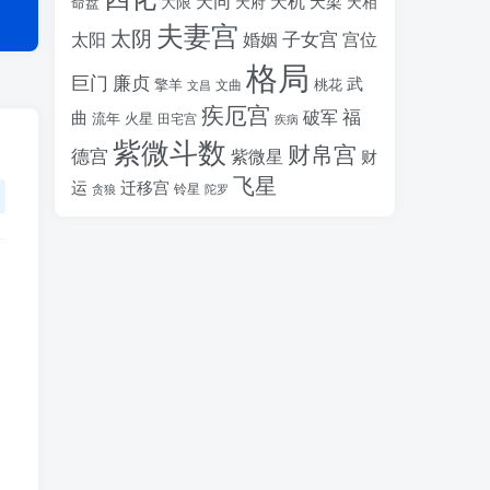
天同
天机
天梁
大限
天府
天相
命盘
夫妻宫
太阴
婚姻
子女宫
宫位
太阳
格局
廉贞
巨门
武
擎羊
桃花
文昌
文曲
疾厄宫
福
破军
曲
流年
火星
田宅宫
疾病
紫微斗数
财帛宫
德宫
紫微星
财
飞星
运
迁移宫
铃星
贪狼
陀罗