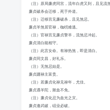
（注）原局廉虎同宫，流年白虎又到，且见流
廉贞破杀会迁移，死于外道。
（注）迁移宫见廉破杀，且见煞忌。
廉贞羊煞居官禄，枷杒难逃。
（注）官禄宫见廉贞擎羊，流煞忌冲起。
廉贞清白能相守。
（注）此言女命。有禄热煞，即是清白。
廉贞同文昌，好礼乐。
（注）无煞忌始是。
廉贞躔禄主富贵。
（注）若廉贞化禄见禄年，尤佳。
廉贞遇羊陀，脓血不免。
（注）廉贞化忌为血光之灾。
廉贞逢武破，砠业必破。