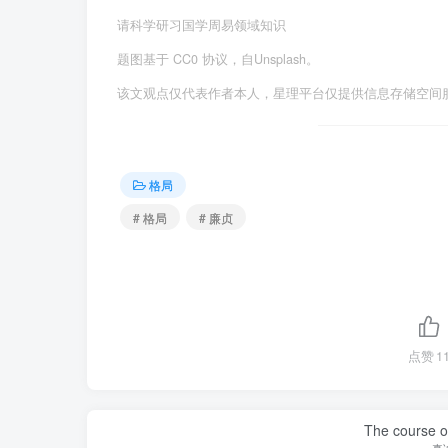
请科学研习国学周易领域知识
题图基于 CC0 协议，自Unsplash。
该文观点仅代表作者本人，星理平台仅提供信息存储空间
格局
# 格局
# 廉贞
点赞
1
The course of
真