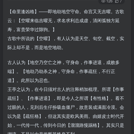
126
7
【命里逢凶格】——即地劫地空守命。命宫又无吉曜。古歌
云：【空曜来临吉曜无，求名求利总成虚，清闲弧独方延
寿，富贵荣华过隙驹。】
古歌中所说的【空曜】，有人认为是天空、旬空、截空，实
际上却不是，而是地空地劫。
古人认为【地空乃空亡之神，守身命，作事进退，成败多
端】。【地劫乃劫杀之神，守身命，作事疏狂，不行正
道】。此所以为忌也。
王亭之认为，在今日须对古人的注释稍加梳理。所谓【作事
疏狂】、【作事进退】，即是今人之所谓【有性格】。看不
过眼的人，见到后生仔扮吸血僵尸，故意装成满面冷漠。会
以为是【疏狂格】，但这其实是欧风美雨。由嬉皮士时代开
始，一代传一代，传到今日的【溜溜路慢踢格】。其实只是
潮流，不足以由是推断其终身不利。