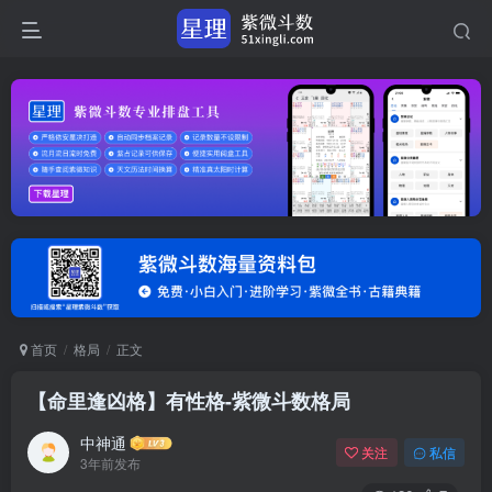
首页
格局
正文
【命里逢凶格】有性格-紫微斗数格局
中神通
关注
私信
3年前发布