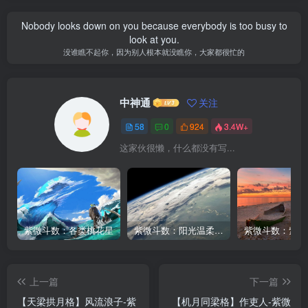
Nobody looks down on you because everybody is too busy to
look at you.
没谁瞧不起你，因为别人根本就没瞧你，大家都很忙的
中神通
关注
58
0
924
3.4W+
这家伙很懒，什么都没有写...
紫微斗数：各类桃花星
紫微斗数：阳光温柔与阴晴不定的日月同宫男
上一篇
下一篇
【天梁拱月格】风流浪子-紫
【机月同梁格】作吏人-紫微