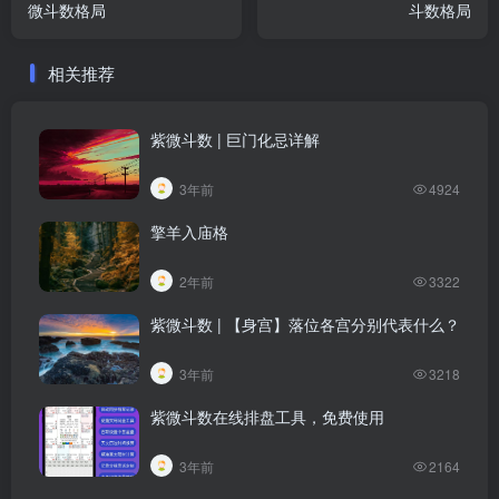
微斗数格局
斗数格局
相关推荐
紫微斗数 | 巨门化忌详解
3年前
4924
擎羊入庙格
2年前
3322
紫微斗数 | 【身宫】落位各宫分别代表什么？
3年前
3218
紫微斗数在线排盘工具，免费使用
3年前
2164