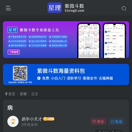
首页
星耀
正文
病
易学小天才
关注
私信
3年前发布