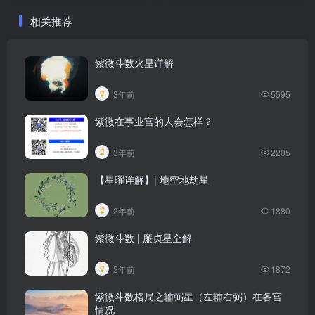
相关推荐
紫微斗数火星详解
3年前
5595
紫微在事业宫的人会怎样？
3年前
2205
【星曜详解】| 地空地劫星
2年前
1880
紫微斗数 | 廉贞星全解
2年前
1872
紫微斗数格局之辅弼星（左辅右弼）在各宫
情况