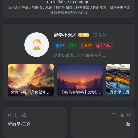
no initiative to change.
我们人生中最大的懒惰，就是当我们明知自己拥有作出选择的能力，却不去主动改
变而是放任它的生活态度
易学小天才
关注
55
0
917
3.3W+
这家伙很懒，什么都没有写...
紫微斗数：宫位被引​​动，必有事发生！那…何谓被引动？
【禄马交驰格】发财异乡-紫微斗数格局
恩光星，恩光星
上一篇
下一篇
紫微星-三合
胎