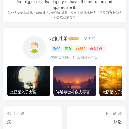
the bigger disadvantage you have, the more the god
appreciate it.
每个人都会有缺陷，就像被上帝咬过的苹果，有的人缺陷比较大，正是因为上帝特
别喜欢他的芬芳
老祖迷弟
关注
60
0
885
3.6W+
这家伙很懒，什么都没有写...
文昌星入子女宫
详解紫微斗数夫妻宫星曜
上一篇
下一篇
病
沐浴