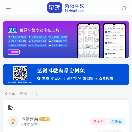
首页
星耀
正文
胎
老祖迷弟
关注
私信
3年前发布