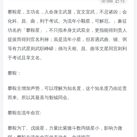
566
13
攀鞍星，主功名，入命身主武显，宜文宜武，不忌诸凶；会
化科、昌、曲，利于考试。为流年小颗星，可解厄。」象征
功名的「攀鞍星」，不只指本身文武双全，更指能得到贵人
提拔而得到官名利禄；虽是流年小星，但若遇武曲、辅、弼
等有力武星则武职峥嵘；倘与天相、昌、曲等文星同宫则利
于考试且享文名。
攀鞍：
攀鞍主增加声势，可以理解为知名度，这个知名度乃由近贵
而来。所以其最喜与魁钺同会。
攀鞍在流年命宫:
攀鞍为丁、戊级星，力量比紫微斗数丙级星小，影响力微
弱；攀鞍在流年命宫代表功名、文武皆宜。