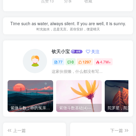
点赞
13
分享
收藏
Time such as water, always silent. If you are well, it is sunny.
时光如水，总是无言。若你安好，便是晴天
钦天小宝
关注
77
0
1297
4.7W+
这家伙很懒，什么都没有写...
紫微斗数：你的冤亲债主─阴煞
紫微斗数基础(4)——三方四正与邻宫
上一篇
下一篇