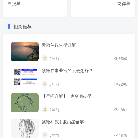
白虎星
龙德星
相关推荐
紫微斗数火星详解
3年前
5599
紫微在事业宫的人会怎样？
3年前
2206
【星曜详解】| 地空地劫星
2年前
1881
紫微斗数 | 廉贞星全解
2年前
1875