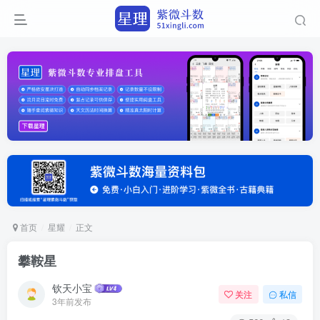
首页
星耀
正文
攀鞍星
钦天小宝
关注
私信
3年前发布