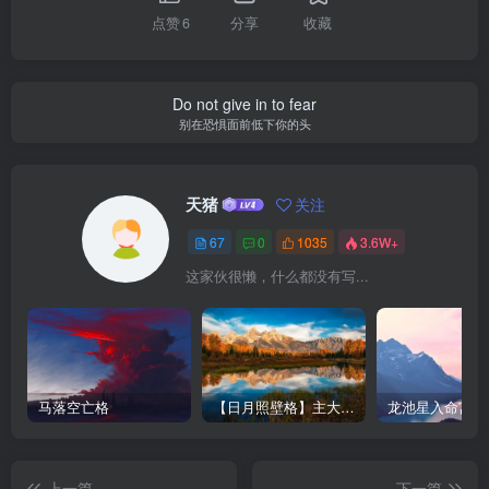
点赞
6
分享
收藏
Do not give in to fear
别在恐惧面前低下你的头
天猪
关注
67
0
1035
3.6W+
这家伙很懒，什么都没有写...
马落空亡格
【日月照壁格】主大富-紫微斗数格局
上一篇
下一篇