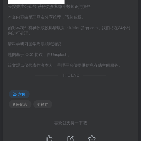
长按关注公众号 获得更多紫微斗数知识与资料
本文内容由星理网友分享推荐，请勿转载。
如对本稿件有异议或投诉请联系：luislau@qq.com，我们将在24小时
内进行处理。
请科学研习国学周易领域知识
题图基于 CC0 协议，自Unsplash。
该文观点仅代表作者本人，星理平台仅提供信息存储空间服务。
THE END
宫位
# 疾厄宫
# 禄存
喜欢就支持一下吧