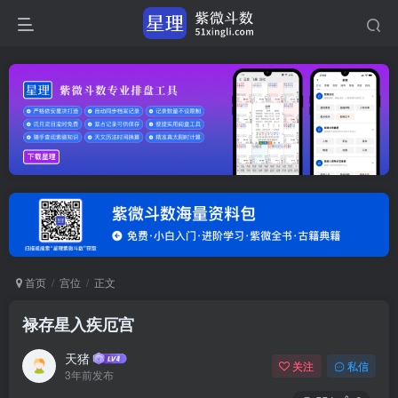
首页
宫位
正文
禄存星入疾厄宫
天猪
关注
私信
3年前发布