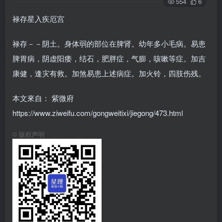
554
6
禄存星入疾厄宫
禄存－－阴土。身体弱的部位在脾肾。幼年多小毛病。易患
脾胃病，阴虚阳痿，结石，肥胖症，气膨，咳嗽等症。加吉
康健，逢灾有救。加煞易患上述病症。加火铃，四肢伤残。
本文來自： 紫微府
https://www.ziweifu.com/gongweitixi/jiegong/473.html
©
版权声明