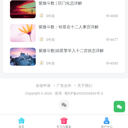
紫微斗数 | 巨门化忌详解
3年前
4936
紫微斗数：铃星在十二人事宫详解
3年前
4477
紫微斗数|凶星擎羊入十二宫状态详解​
3年前
4093
友链申请
广告合作
关于我们
Copyright © 2020 ·
星理
·
蜀ICP备2020030830号-2
首页
学习与解盘
用户中心