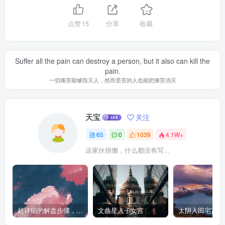
点赞
15
分享
收藏
Suffer all the pain can destroy a person, but it also can kill the
pain.
一切痛苦能够毁灭人，然而受苦的人也能把痛苦消灭
天宝
关注
65
0
1039
4.1W+
这家伙很懒，什么都没有写...
超详细的解盘步骤，紫微斗数入门新手小白必收藏
文曲星入子女宫
太阴入田宅宫