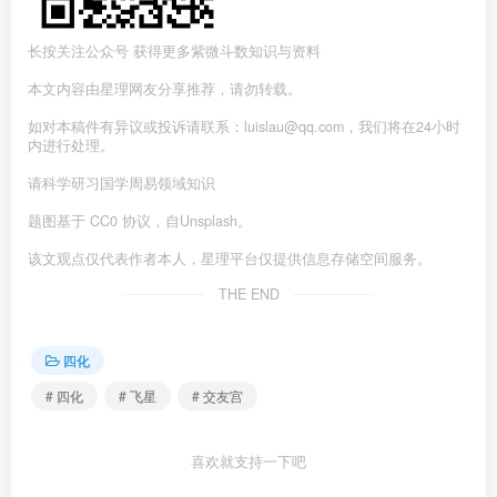
长按关注公众号 获得更多紫微斗数知识与资料
本文内容由星理网友分享推荐，请勿转载。
如对本稿件有异议或投诉请联系：luislau@qq.com，我们将在24小时
内进行处理。
请科学研习国学周易领域知识
题图基于 CC0 协议，自Unsplash。
该文观点仅代表作者本人，星理平台仅提供信息存储空间服务。
THE END
四化
# 四化
# 飞星
# 交友宫
喜欢就支持一下吧