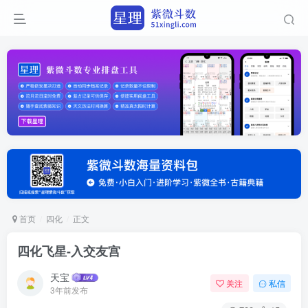
首页
四化
正文
四化飞星-入交友宫
天宝
关注
私信
3年前发布