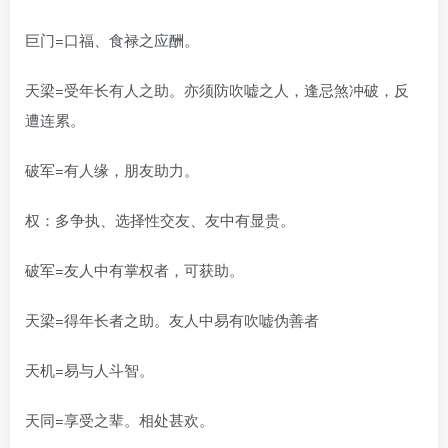
巨门=口福、食禄之应酬。
天梁=受年长有人之助。亦须防吹嘘之人，逢忌煞冲破，反
遭连累。
破军=有人缘，朋友助力。
权：多争执、选择性交友、友中有显贵。
破军=友人中有掌权者，可获助。
天梁=得年长者之助。友人中易有吹嘘伪善者
天机=易与人斗智。
天同=享受之辈。相处甚欢。