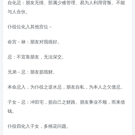
自化忌：朋友无情、部属少难管理、易为人利用背叛、不能
与人合伙。
仆役位化入其他宫位－
命宫－禄：朋友对我很好。
忌：不宜靠朋友，无法深交。
兄弟－忌：朋友损我财。
本命忌入，为仆役之逆水忌，朋友自私，为本人之欠债忌。
子女－忌：冲田宅，损自己之财路。朋友事业不顺，而来借
钱。
仆役四化入子女，多桃花问题。