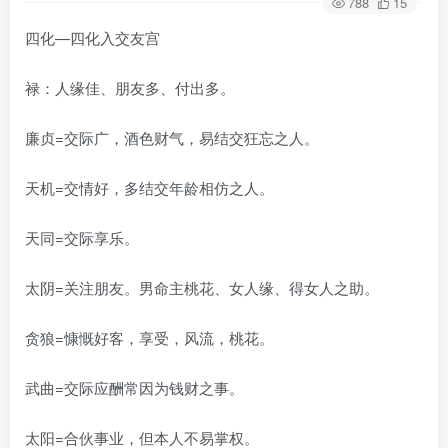
788
15
四化—四化入交友宫
禄：人缘佳、朋友多、付出多。
廉贞=交际广，酒色财气，易结交狂忘之人。
天机=交情好，多结交年龄相仿之人。
天同=交际享乐。
太阴=关注朋友。男命主桃花、女人缘、得女人之助。
贪狼=慷慨好客，享受，风流，桃花。
武曲=交际应酬常因为钱财之事。
太阳=合伙事业，但本人不易掌权。