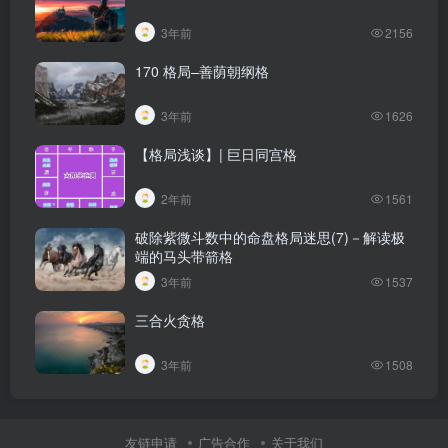
3年前
2156
170 格局–善荫朝纲格
3年前
1626
【格局浅谈】| 巨日同宫格
2年前
1561
破除紫微斗数中的命盘格局迷思(7)－解读极
端的马头带箭格
3年前
1537
三合火贪格
3年前
1508
友链申请
广告合作
关于我们