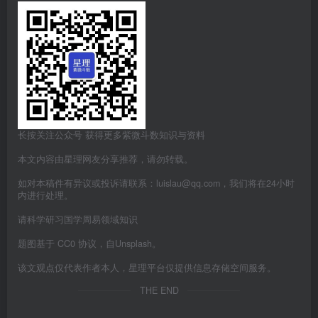
长按关注公众号 获得更多紫微斗数知识与资料
本文内容由星理网友分享推荐，请勿转载。
如对本稿件有异议或投诉请联系：luislau@qq.com，我们将在24小时
内进行处理。
请科学研习国学周易领域知识
题图基于 CC0 协议，自Unsplash。
该文观点仅代表作者本人，星理平台仅提供信息存储空间服务。
THE END