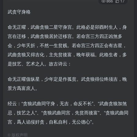
866
17
武贪守身格
命无正曜，武曲贪狼二星守身宫。此格必是卯酉时生人，身
宫在迁移，武曲贪狼居於迁移宫。若命宫三方四正凶煞多
会，少年夭折，不然一生贫贱。若命宫三方四正会有吉星，
武曲贪狼又得吉化，主先贫後富，晚年获福。此格生者，多
是技艺、艺术之人。故古诗云：
命无正曜值纵星，少年定是作孤贫。武贪狼得位终须吉，晚
景方爲富庶人。
经云：“贪狼武曲同守身，无吉，命反不长”、“武曲贪狼加煞
忌，技艺之人”、“贪狼武曲同宫，先贫而後富”、“贪狼武曲同
宫，爲人谄佞奸贪，自私自利，无公德心”。
©
版权声明