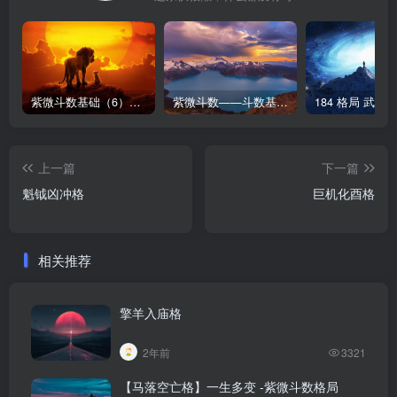
紫微斗数基础（6）前生今世来因宫
紫微斗数——斗数基本格局(上)
上一篇
下一篇
魁钺凶冲格
巨机化酉格
相关推荐
擎羊入庙格
2年前
3321
【马落空亡格】一生多变 -紫微斗数格局