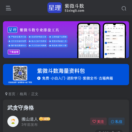
首页
格局
正文
武贪守身格
搬山道人
关注
私信
3年前发布