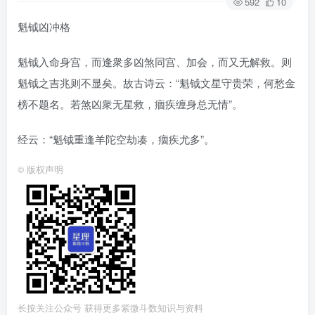
592
10
魁钺凶冲格
魁钺入命身宫，而逢衆多凶煞同宫、加会，而又无解救。则
魁钺之吉兆则不显矣。故古诗云：“魁钺文星守贵荣，何愁金
榜不题名。若煞凶衆无星救，痼疾缠身总无情”。
经云：“魁钺重逢羊陀空劫凑，痼疾尤多”。
©
版权声明
长按关注公众号 获得更多紫微斗数知识与资料