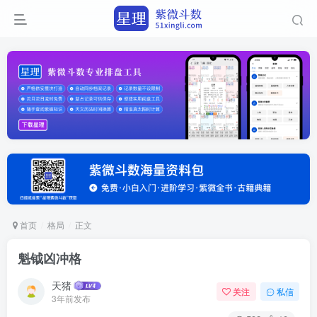
首页
格局
正文
魁钺凶冲格
天猪
关注
私信
3年前发布