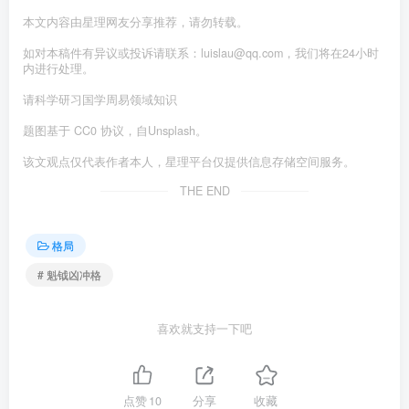
本文内容由星理网友分享推荐，请勿转载。
如对本稿件有异议或投诉请联系：luislau@qq.com，我们将在24小时
内进行处理。
请科学研习国学周易领域知识
题图基于 CC0 协议，自Unsplash。
该文观点仅代表作者本人，星理平台仅提供信息存储空间服务。
THE END
格局
# 魁钺凶冲格
喜欢就支持一下吧
点赞
10
分享
收藏