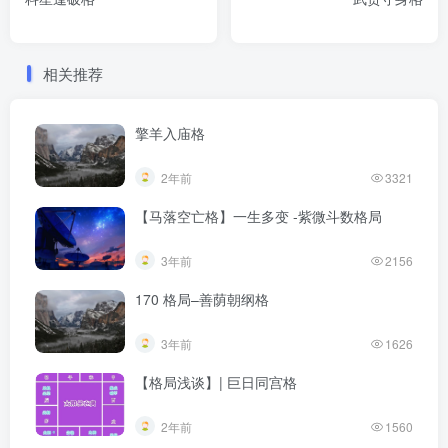
相关推荐
擎羊入庙格
2年前
3321
【马落空亡格】一生多变 -紫微斗数格局
3年前
2156
170 格局–善荫朝纲格
3年前
1626
【格局浅谈】| 巨日同宫格
2年前
1560