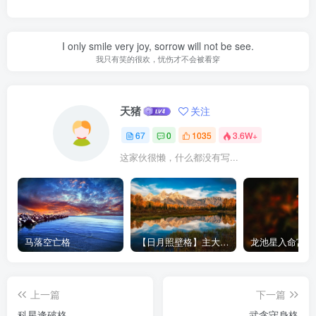
I only smile very joy, sorrow will not be see.
我只有笑的很欢，忧伤才不会被看穿
天猪
关注
67
0
1035
3.6W+
这家伙很懒，什么都没有写...
马落空亡格
【日月照壁格】主大富-紫微斗数格局
上一篇
下一篇
科星逢破格
武贪守身格