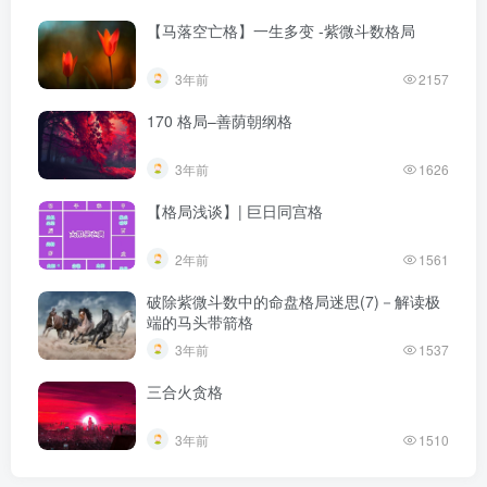
【马落空亡格】一生多变 -紫微斗数格局
3年前
2157
170 格局–善荫朝纲格
3年前
1626
【格局浅谈】| 巨日同宫格
2年前
1561
破除紫微斗数中的命盘格局迷思(7)－解读极
端的马头带箭格
3年前
1537
三合火贪格
3年前
1510