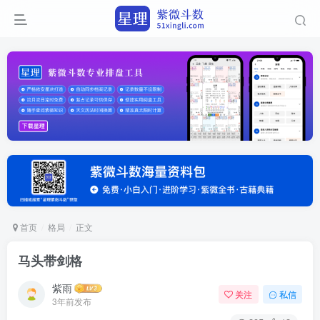
首页
格局
正文
马头带剑格
紫雨
关注
私信
3年前发布