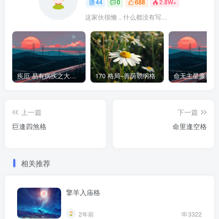
44
0
688
2.8W+
这家伙很懒，什么都没有写...
疾厄 易有病疾之大限及流年
170 格局–善荫朝纲格
上一篇
下一篇
巨逢四煞格
命里逢空格
相关推荐
擎羊入庙格
2年前
3322