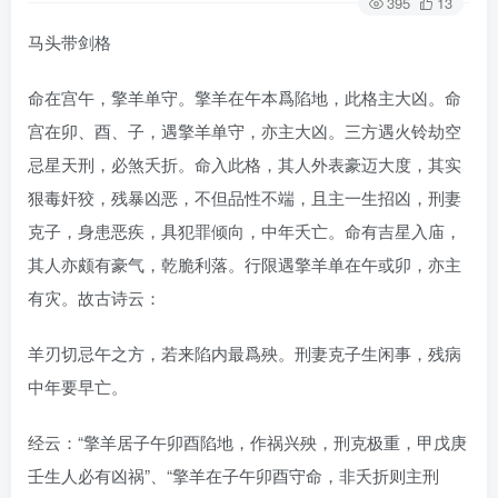
395
13
马头带剑格
命在宫午，擎羊单守。擎羊在午本爲陷地，此格主大凶。命
宫在卯、酉、子，遇擎羊单守，亦主大凶。三方遇火铃劫空
忌星天刑，必煞夭折。命入此格，其人外表豪迈大度，其实
狠毒奸狡，残暴凶恶，不但品性不端，且主一生招凶，刑妻
克子，身患恶疾，具犯罪倾向，中年夭亡。命有吉星入庙，
其人亦颇有豪气，乾脆利落。行限遇擎羊单在午或卯，亦主
有灾。故古诗云：
羊刃切忌午之方，若来陷内最爲殃。刑妻克子生闲事，残病
中年要早亡。
经云：“擎羊居子午卯酉陷地，作祸兴殃，刑克极重，甲戊庚
壬生人必有凶祸”、“擎羊在子午卯酉守命，非夭折则主刑