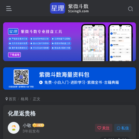
首页
格局
正文
化星返贵格
小敬
关注
私信
3年前发布