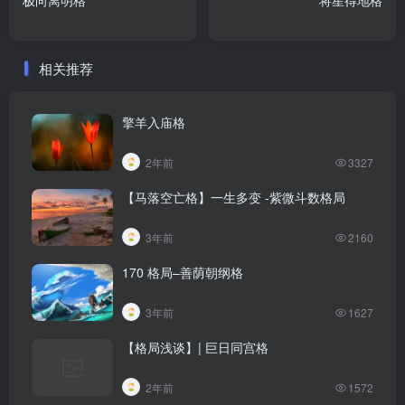
极向离明格
将星得地格
相关推荐
擎羊入庙格
2年前
3327
【马落空亡格】一生多变 -紫微斗数格局
3年前
2160
170 格局–善荫朝纲格
3年前
1627
【格局浅谈】| 巨日同宫格
2年前
1572