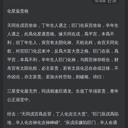
608
26
化星返贵格
天同在戌宫坐命，丁年生人遇之；巨门在辰宫坐命，辛年生
人遇之，此爲化星遇贵格。缘天同在戌，爲平宫，本爲不
利，但丁年生人，寅宫有太阴化禄、天机化科，命宫天同化
权，对宫巨门化忌来冲，反爲大富大贵之格。巨门在辰，爲
平宫，本爲不利，辛年生人巨门化禄，与酉宫禄存暗合，财
帛宫有太阳化权，必主富贵，若有文昌化忌在命或迁移，不
作凶论，亦主富贵。若加火铃空劫，则破格。诗曰：
三星变化最无穷，同戌相逢巨遇龙。生值丁辛须富贵，青年
公正庙堂中。
经去：“天同戌宫爲反背，丁人化吉主大贵”、“巨门辰戌爲陷
地，辛人化吉禄化吉禄峥嵘”、“辰戌应嫌陷巨门，辛人命遇