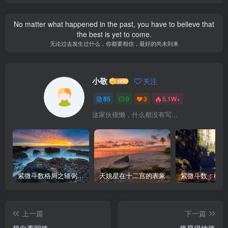
No matter what happened in the past, you have to believe that
the best is yet to come.
无论过去发生过什么，你都要相信，最好的尚未到来
小敬
关注
85
0
3
5.1W+
这家伙很懒，什么都没有写...
紫微斗数格局之辅弼星（左辅右弼）在各宫情况
天姚星在十二宫的表象
紫微斗数：机月
上一篇
下一篇